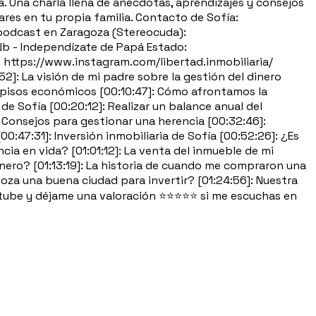
. Una charla llena de anécdotas, aprendizajes y consejos
ares en tu propia familia. Contacto de Sofía:
podcast en Zaragoza (Stereocuda):
Nb - Independízate de Papá Estado:
: https://www.instagram.com/libertad.inmobiliaria/
52]: La visión de mi padre sobre la gestión del dinero
n pisos económicos [00:10:47]: Cómo afrontamos la
de Sofía [00:20:12]: Realizar un balance anual del
]: Consejos para gestionar una herencia [00:32:46]:
47:31]: Inversión inmobiliaria de Sofía [00:52:26]: ¿Es
ia en vida? [01:01:12]: La venta del inmueble de mi
nero? [01:13:19]: La historia de cuando me compraron una
goza una buena ciudad para invertir? [01:24:56]: Nuestra
Youtube y déjame una valoración ⭐⭐⭐⭐⭐ si me escuchas en