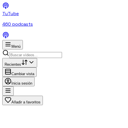
TuTube
460
podcasts
Menú
Recientes
Cambiar vista
Inicia sesión
Añadir a favoritos