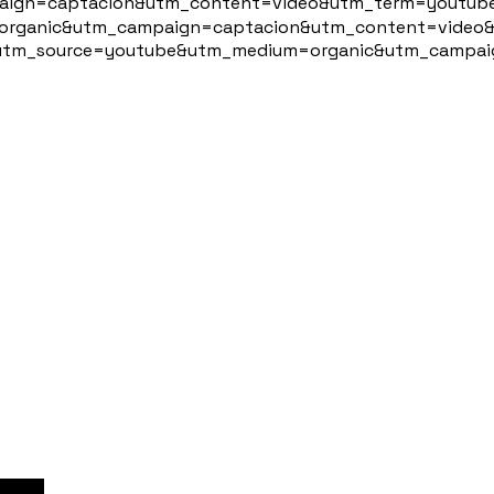
aptacion&utm_content=video&utm_term=youtube 👉🏻 Enl
organic&utm_campaign=captacion&utm_content=video&utm
versor/?utm_source=youtube&utm_medium=organic&utm_ca