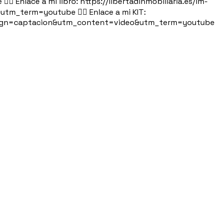
ace a mi libro: https://libertadinmobiliaria.es/lm-
_term=youtube 👉🏻 Enlace a mi KIT:
mpaign=captacion&utm_content=video&utm_term=youtube