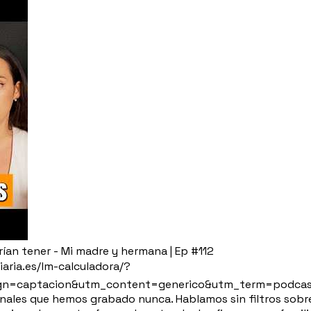
ían tener - Mi madre y hermana | Ep #112
iaria.es/lm-calculadora/?
captacion&utm_content=generico&utm_term=podcast112 
ales que hemos grabado nunca. Hablamos sin filtros sobre 