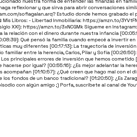
ucionado nuestra forma de entender las finanzas en familia
ga reflexionar y que sirva para abrir conversaciones simil
ram.com/sofiagalan.arq? Estudio donde hemos grabado el 
s Libros: - Libertad Inmobiliaria: https://amzn.to/3YVtF
 siglo XXI): https://amzn.to/3xNCGMk Sígueme en Instagram
 la relación con el dinero durante nuestra infancia [00:05:
0:08:39]: Qué pensó la familia cuando empecé a invertir e
icas muy diferentes [00:17:13]: La trayectoria de inversión 
 familiar entre la herencia, Carlos, Pilar y Sofía [00:26:50
s principales errores de inversión que hemos cometido [00:
cerse por igual? [00:55:16]: ¿Es mejor adelantar la herenc
s acompañan [01:10:57]: ¿Qué creen que hago mal con el di
e los fondos de un banco tradicional? [01:20:50]: ¿Es Zara
episodio con algún amigo ;) Porfa, suscríbete al canal de 