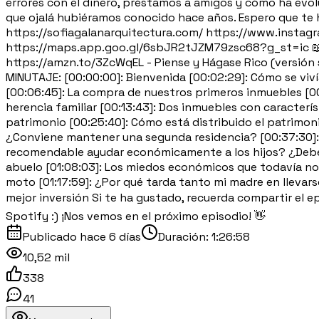
errores con el dinero, préstamos a amigos y cómo ha evol
que ojalá hubiéramos conocido hace años. Espero que te ha
https://sofiagalanarquitectura.com/ https://www.instag
https://maps.app.goo.gl/6sbJR2tJZM79zsc68?g_st=ic 📖 Mi
https://amzn.to/3ZcWqEL - Piense y Hágase Rico (versión
MINUTAJE: [00:00:00]: Bienvenida [00:02:29]: Cómo se vivía
[00:06:45]: La compra de nuestros primeros inmuebles [0
herencia familiar [00:13:43]: Dos inmuebles con característ
patrimonio [00:25:40]: Cómo está distribuido el patrimonio
¿Conviene mantener una segunda residencia? [00:37:30]: Lo
recomendable ayudar económicamente a los hijos? ¿Debe ha
abuelo [01:08:03]: Los miedos económicos que todavía no
moto [01:17:59]: ¿Por qué tarda tanto mi madre en llevars
mejor inversión Si te ha gustado, recuerda compartir el 
Spotify :) ¡Nos vemos en el próximo episodio! 👋
Publicado
hace 6 días
Duración:
1:26:58
10,52 mil
338
41