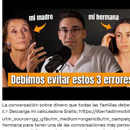
La conversación sobre dinero que todas las familias deber
👉 Descarga mi calculadora Gratis: https://libertadinmobil
utm_source=gg_yt&utm_medium=organic&utm_campaign=
hermana para tener una de las conversaciones más person