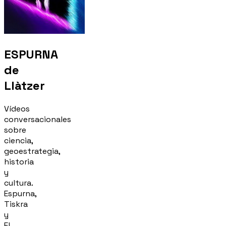
ESPURNA
de
Llàtzer
Vídeos
conversacionales
sobre
ciencia,
geoestrategia,
historia
y
cultura.
Espurna,
Tiskra
y
El