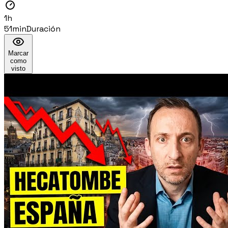
1h
51min
Duración
Marcar
como
visto