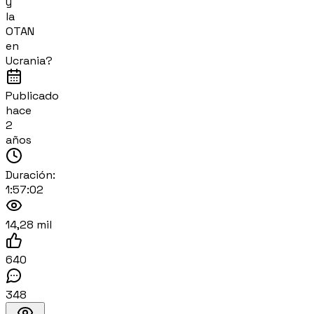
y
la
OTAN
en
Ucrania?
Publicado
hace
2
años
Duración:
1:57:02
14,28 mil
640
348