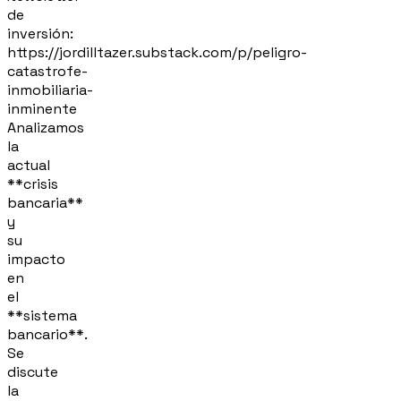
de
inversión:
https://jordilltazer.substack.com/p/peligro-
catastrofe-
inmobiliaria-
inminente
Analizamos
la
actual
**crisis
bancaria**
y
su
impacto
en
el
**sistema
bancario**.
Se
discute
la