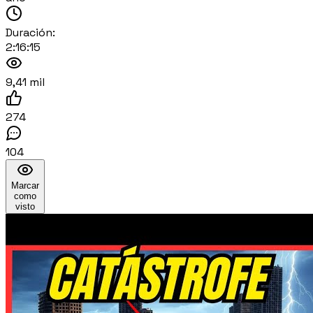
Duración:
2:16:15
9,41 mil
274
104
Marcar
como
visto