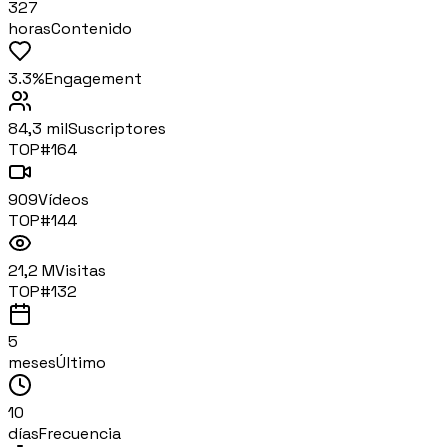
327
horas
Contenido
3.3%
Engagement
84,3 mil
Suscriptores
TOP#
164
909
Vídeos
TOP#
144
21,2 M
Visitas
TOP#
132
5
meses
Último
10
días
Frecuencia