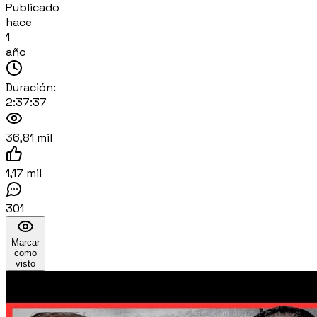
Publicado
hace
1
año
Duración:
2:37:37
36,81 mil
1,17 mil
301
Marcar
como
visto