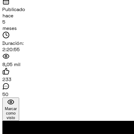
Publicado
hace
5
meses
Duración:
2:20:55
8,05 mil
233
50
Marcar
como
visto