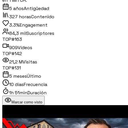
en TWITCH.
5 años
Antigüedad
327 horas
Contenido
3.3%
Engagement
84,3 mil
Suscriptores
TOP#
163
909
Vídeos
TOP#
142
21,2 M
Visitas
TOP#
131
5 meses
Último
10 días
Frecuencia
1h 51min
Duración
Marcar como visto