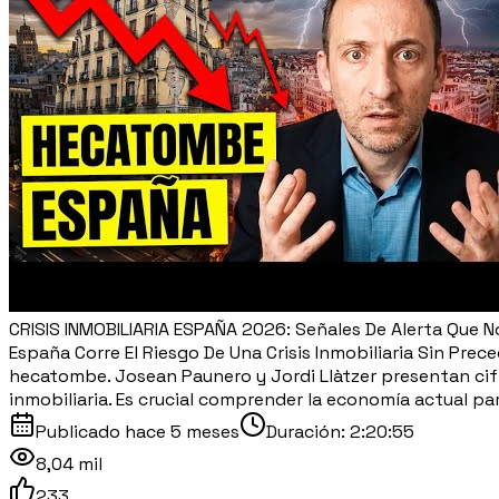
CRISIS INMOBILIARIA ESPAÑA 2026: Señales De Alerta Que N
España Corre El Riesgo De Una Crisis Inmobiliaria Sin Prec
hecatombe. Josean Paunero y Jordi Llàtzer presentan cifr
inmobiliaria. Es crucial comprender la economía actual pa
Publicado
hace 5 meses
Duración:
2:20:55
8,04 mil
233