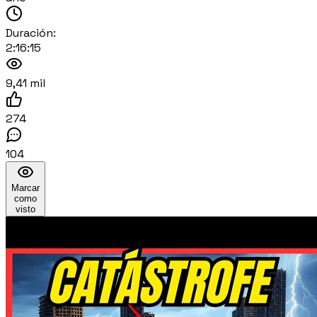
Duración:
2:16:15
9,41 mil
274
104
Marcar
como
visto