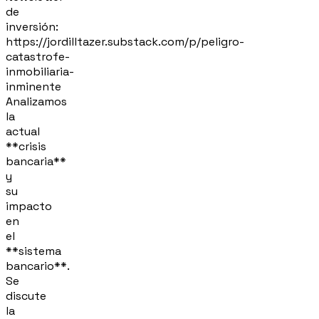
de
inversión:
https://jordilltazer.substack.com/p/peligro-
catastrofe-
inmobiliaria-
inminente
Analizamos
la
actual
**crisis
bancaria**
y
su
impacto
en
el
**sistema
bancario**.
Se
discute
la