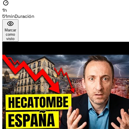
1h
51min
Duración
Marcar
como
visto