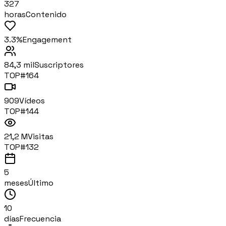
327
horas
Contenido
3.3%
Engagement
84,3 mil
Suscriptores
TOP#
164
909
Vídeos
TOP#
144
21,2 M
Visitas
TOP#
132
5
meses
Último
10
días
Frecuencia