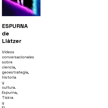
ESPURNA
de
Llàtzer
Vídeos
conversacionales
sobre
ciencia,
geoestrategia,
historia
y
cultura.
Espurna,
Tiskra
y
El