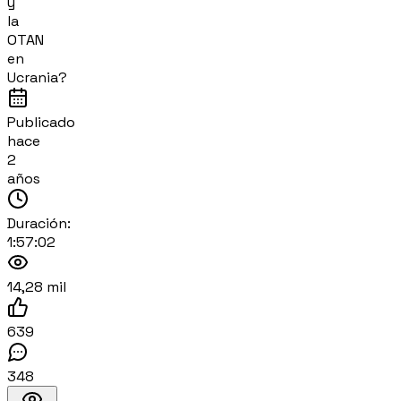
y
la
OTAN
en
Ucrania?
Publicado
hace
2
años
Duración:
1:57:02
14,28 mil
639
348