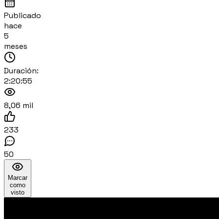
Publicado
hace
5
meses
Duración:
2:20:55
8,06 mil
233
50
Marcar
como
visto