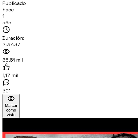
Publicado
hace
1
año
Duración:
2:37:37
36,81 mil
1,17 mil
301
Marcar
como
visto