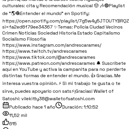
culturales: cita y Recomendación musical 🤠 🎶🟢Playlist
de "🌎🧶Entender el mundo" en Spotify:
https://open.spotify.com/playlist/7g5w4y5JTOUTYBRQ
si=fa2ed8f79ee34367 ✨Temas: Policía Ciudad Vecinos
Crimen Noticias Sociedad Historia Estado Capitalismo
Socialismo Filosofía
https://www.instagram.com/andrescarames/
https://www.twitch.tv/andrescarames
https://www.tiktok.com/@andrescarames
https://www.patreon.com/andrescarames 🔔 Suscríbete
aquí en YouTube y activa la campanita para no perderte
distintas formas de entender el mundo. 👍 Gracias. Me
interesa vuestra opinión. ⚡️ Si mi trabajo te gusta o te
sirve, puedes apoyarlo con sats⚡️¡Gracias! Wallet of
Satoshi: vilekitty38@walletofsatoshi.com
Publicado
hace 1 año
Duración:
1:10:52
11,52 mil
615