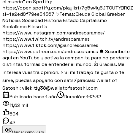
el mundo" en Spotify:
https://open.spotify.com/playlist/7g5w4y5JTOUTYBRQ
si=fa2ed8f79ee34367 ✨Temas: Deuda Global Graeber
Noticias Sociedad Historia Estado Capitalismo
Socialismo Filosofía
https://www.instagram.com/andrescarames/
https://www.twitch.tv/andrescarames
https://www.tiktok.com/@andrescarames
https://www.patreon.com/andrescarames 🔔 Suscríbete
aquí en YouTube y activa la campanita para no perderte
distintas formas de entender el mundo. 👍 Gracias. Me
interesa vuestra opinión. ⚡️ Si mi trabajo te gusta o te
sirve, puedes apoyarlo con sats⚡️¡Gracias! Wallet of
Satoshi: vilekitty38@walletofsatoshi.com
Publicado
hace 1 año
Duración:
1:12:32
11,62 mil
594
42
Marcar como visto