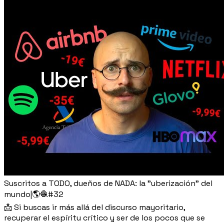
Suscritos a TODO, dueños de NADA: la "uberización" del
mundo|🌎🧶#32
📩 Si buscas ir más allá del discurso mayoritario,
recuperar el espíritu crítico y ser de los pocos que se