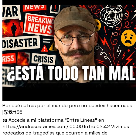
Por qué sufres por el mundo pero no puedes hacer nada
|🌎🧶#36
📖 Accede a mi plataforma "Entre Líneas" en
https://andrescarames.com/ 00:00 Intro 02:42 Vivimos
rodeados de tragedias que ocurren a miles de