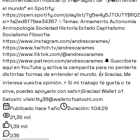
Recomendación musical 🤠 🎶🟢Playlist de "🌎🧶Entender
el mundo" en Spotify:
https://open.spotify.com/playlist/7g5w4y5JTOUTYBRQ
si=fa2ed8f79ee34367 ✨Temas: Armamento Autonomía
Antropología Sociedad Historia Estado Capitalismo
Socialismo Filosofía
https://www.instagram.com/andrescarames/
https://www.twitch.tv/andrescarames
https://www.tiktok.com/@andrescarames
https://www.patreon.com/andrescarames 🔔 Suscríbete
aquí en YouTube y activa la campanita para no perderte
distintas formas de entender el mundo. 👍 Gracias. Me
interesa vuestra opinión. ⚡️ Si mi trabajo te gusta o te
sirve, puedes apoyarlo con sats⚡️¡Gracias! Wallet of
Satoshi: vilekitty38@walletofsatoshi.com
Publicado
hace 1 año
Duración:
1:04:29
21,35 mil
1,39 mil
236