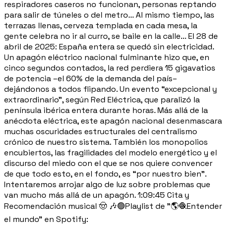
respiradores caseros no funcionan, personas reptando
para salir de túneles o del metro… Al mismo tiempo, las
terrazas llenas, cerveza templada en cada mesa, la
gente celebra no ir al curro, se baile en la calle… El 28 de
abril de 2025: España entera se quedó sin electricidad.
Un apagón eléctrico nacional fulminante hizo que, en
cinco segundos contados, la red perdiera 15 gigavatios
de potencia –el 60% de la demanda del país–
dejándonos a todos flipando. Un evento “excepcional y
extraordinario”, según Red Eléctrica, que paralizó la
península ibérica entera durante horas. Más allá de la
anécdota eléctrica, este apagón nacional desenmascara
muchas oscuridades estructurales del centralismo
crónico de nuestro sistema. También los monopolios
encubiertos, las fragilidades del modelo energético y el
discurso del miedo con el que se nos quiere convencer
de que todo esto, en el fondo, es “por nuestro bien”.
Intentaremos arrojar algo de luz sobre problemas que
van mucho más allá de un apagón. 1:09:45 Cita y
Recomendación musical 🤠 🎶🟢Playlist de "🌎🧶Entender
el mundo" en Spotify: