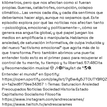
kilómetros, pero que nos afectan como si fueran
propias. Guerras, catástrofes, corrupción, colapso
climático… Las vemos cada día, y cada día sentimos que
deberíamos hacer algo, aunque no sepamos qué. Este
episodio explora por qué las noticias nos afectan tanto
—psicológica, emocional y políticamente—, cómo se
genera esa angustia global, y qué papel juegan los
medios en amplificarla o manipularla. Hablamos de
ansiedad, de saturación informativa, de culpa inducida y
del nuevo “activismo emocional” que agota más de lo
que transforma. Pero también abrimos una puerta:
entender todo esto es el primer paso para recuperar el
control de tu mente, tu tiempo y tu libertad. 57:48Cita
y Recomendación musical 🤠 🎶🟢Playlist de "🌎🧶
Entender el mundo" en Spotify:
https://open.spotify.com/playlist/7g5w4y5JTOUTYBRQ
si=fa2ed8f79ee34367 ✨Temas: Saturacion Ansiedad
Preocupados Noticias Sociedad Historia Estado
Capitalismo Socialismo Filosofía
https://www.instagram.com/andrescarames/
https://www.twitch.tv/andrescarames