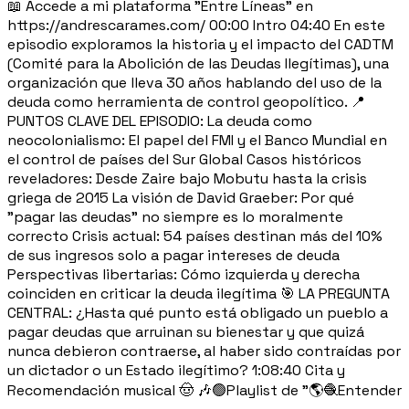
📖 Accede a mi plataforma "Entre Líneas" en
https://andrescarames.com/ 00:00 Intro 04:40 En este
episodio exploramos la historia y el impacto del CADTM
(Comité para la Abolición de las Deudas Ilegítimas), una
organización que lleva 30 años hablando del uso de la
deuda como herramienta de control geopolítico. 📍
PUNTOS CLAVE DEL EPISODIO: La deuda como
neocolonialismo: El papel del FMI y el Banco Mundial en
el control de países del Sur Global Casos históricos
reveladores: Desde Zaire bajo Mobutu hasta la crisis
griega de 2015 La visión de David Graeber: Por qué
"pagar las deudas" no siempre es lo moralmente
correcto Crisis actual: 54 países destinan más del 10%
de sus ingresos solo a pagar intereses de deuda
Perspectivas libertarias: Cómo izquierda y derecha
coinciden en criticar la deuda ilegítima 🎯 LA PREGUNTA
CENTRAL: ¿Hasta qué punto está obligado un pueblo a
pagar deudas que arruinan su bienestar y que quizá
nunca debieron contraerse, al haber sido contraídas por
un dictador o un Estado ilegítimo? 1:08:40 Cita y
Recomendación musical 🤠 🎶🟢Playlist de "🌎🧶Entender