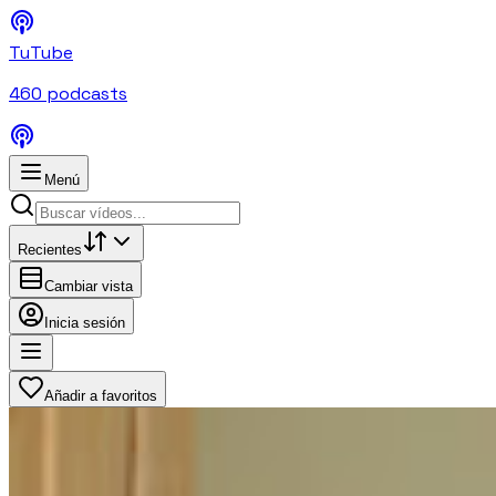
TuTube
460
podcasts
Menú
Recientes
Cambiar vista
Inicia sesión
Añadir a favoritos