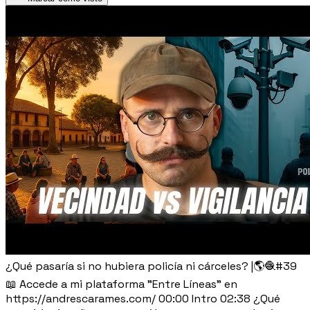
¿Qué pasaría si no hubiera policía ni cárceles? |🌎🧶#39
📖 Accede a mi plataforma "Entre Líneas" en
https://andrescarames.com/ 00:00 Intro 02:38 ¿Qué