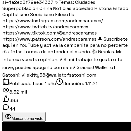
si=fa2ed8f79ee34367 ✨Temas: Ciudades
Superpoblacion China Noticias Sociedad Historia Estado
Capitalismo Socialismo Filosofía
https://www.instagram.com/andrescarames/
https://www.twitch.tv/andrescarames
https://www.tiktok.com/@andrescarames
https://www.patreon.com/andrescarames 🔔 Suscríbete
aquí en YouTube y activa la campanita para no perderte
distintas formas de entender el mundo. 👍 Gracias. Me
interesa vuestra opinión. ⚡️ Si mi trabajo te gusta o te
sirve, puedes apoyarlo con sats⚡️¡Gracias! Wallet of
Satoshi: vilekitty38@walletofsatoshi.com
Publicado
hace 1 año
Duración:
1:11:21
8,32 mil
393
44
Marcar como visto