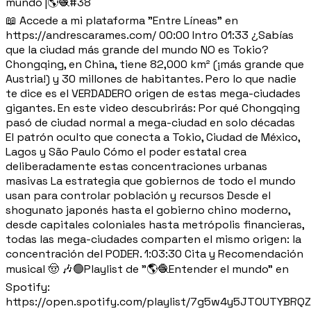
mundo |🌎🧶#38
📖 Accede a mi plataforma "Entre Líneas" en
https://andrescarames.com/ 00:00 Intro 01:33 ¿Sabías
que la ciudad más grande del mundo NO es Tokio?
Chongqing, en China, tiene 82,000 km² (¡más grande que
Austria!) y 30 millones de habitantes. Pero lo que nadie
te dice es el VERDADERO origen de estas mega-ciudades
gigantes. En este video descubrirás: Por qué Chongqing
pasó de ciudad normal a mega-ciudad en solo décadas
El patrón oculto que conecta a Tokio, Ciudad de México,
Lagos y São Paulo Cómo el poder estatal crea
deliberadamente estas concentraciones urbanas
masivas La estrategia que gobiernos de todo el mundo
usan para controlar población y recursos Desde el
shogunato japonés hasta el gobierno chino moderno,
desde capitales coloniales hasta metrópolis financieras,
todas las mega-ciudades comparten el mismo origen: la
concentración del PODER. 1:03:30 Cita y Recomendación
musical 🤠 🎶🟢Playlist de "🌎🧶Entender el mundo" en
Spotify:
https://open.spotify.com/playlist/7g5w4y5JTOUTYBRQ