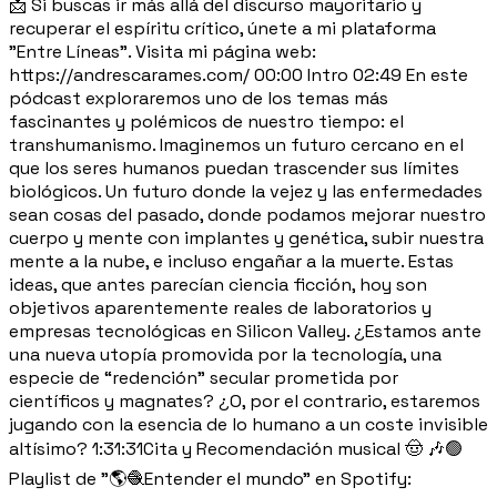
📩 Si buscas ir más allá del discurso mayoritario y
recuperar el espíritu crítico, únete a mi plataforma
"Entre Líneas". Visita mi página web:
https://andrescarames.com/ 00:00 Intro 02:49 En este
pódcast exploraremos uno de los temas más
fascinantes y polémicos de nuestro tiempo: el
transhumanismo. Imaginemos un futuro cercano en el
que los seres humanos puedan trascender sus límites
biológicos. Un futuro donde la vejez y las enfermedades
sean cosas del pasado, donde podamos mejorar nuestro
cuerpo y mente con implantes y genética, subir nuestra
mente a la nube, e incluso engañar a la muerte. Estas
ideas, que antes parecían ciencia ficción, hoy son
objetivos aparentemente reales de laboratorios y
empresas tecnológicas en Silicon Valley. ¿Estamos ante
una nueva utopía promovida por la tecnología, una
especie de “redención” secular prometida por
científicos y magnates? ¿O, por el contrario, estaremos
jugando con la esencia de lo humano a un coste invisible
altísimo? 1:31:31Cita y Recomendación musical 🤠 🎶🟢
Playlist de "🌎🧶Entender el mundo" en Spotify: