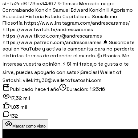
si=fa2ed8f79ee34367 ✨Temas: Mercado negro
Contrabando Konkin Samuel Edward Konkin III Agorismo
Sociedad Historia Estado Capitalismo Socialismo
Filosofía https://www.instagram.com/andrescarames/
https://www.twitch.tv/andrescarames
https://www.tiktok.com/@andrescarames
https://www.patreon.com/andrescarames 🔔 Suscríbete
aquí en YouTube y activa la campanita para no perderte
distintas formas de entender el mundo. 👍 Gracias. Me
interesa vuestra opinión. ⚡️ Si mi trabajo te gusta o te
sirve, puedes apoyarlo con sats⚡️¡Gracias! Wallet of
Satoshi: vilekitty38@walletofsatoshi.com
Publicado
hace 1 año
Duración:
1:25:16
17,52 mil
1,03 mil
132
Marcar como visto