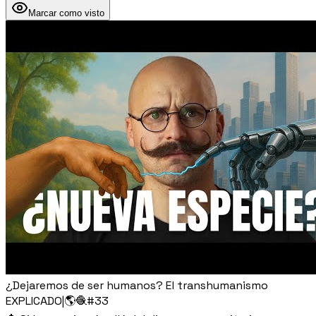
Marcar como visto
¿Dejaremos de ser humanos? El transhumanismo
EXPLICADO|🌎🧶#33