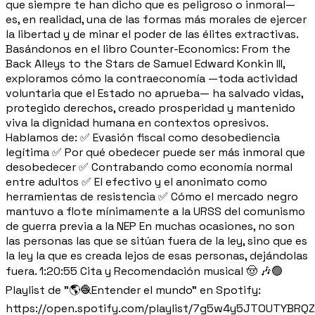
que siempre te han dicho que es peligroso o inmoral—
es, en realidad, una de las formas más morales de ejercer
la libertad y de minar el poder de las élites extractivas.
Basándonos en el libro Counter-Economics: From the
Back Alleys to the Stars de Samuel Edward Konkin III,
exploramos cómo la contraeconomía —toda actividad
voluntaria que el Estado no aprueba— ha salvado vidas,
protegido derechos, creado prosperidad y mantenido
viva la dignidad humana en contextos opresivos.
Hablamos de: ✅ Evasión fiscal como desobediencia
legítima ✅ Por qué obedecer puede ser más inmoral que
desobedecer ✅ Contrabando como economía normal
entre adultos ✅ El efectivo y el anonimato como
herramientas de resistencia ✅ Cómo el mercado negro
mantuvo a flote mínimamente a la URSS del comunismo
de guerra previa a la NEP En muchas ocasiones, no son
las personas las que se sitúan fuera de la ley, sino que es
la ley la que es creada lejos de esas personas, dejándolas
fuera. 1:20:55 Cita y Recomendación musical 🤠 🎶🟢
Playlist de "🌎🧶Entender el mundo" en Spotify:
https://open.spotify.com/playlist/7g5w4y5JTOUTYBRQ