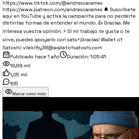
https://www.tiktok.com/@andrescarames
https://www.patreon.com/andrescarames 🔔 Suscríbete
aquí en YouTube y activa la campanita para no perderte
distintas formas de entender el mundo. 👍 Gracias. Me
interesa vuestra opinión. ⚡️ Si mi trabajo te gusta o te
sirve, puedes apoyarlo con sats⚡️¡Gracias! Wallet of
Satoshi: vilekitty38@walletofsatoshi.com
Publicado
hace 1 año
Duración:
1:05:41
19,69 mil
1,05 mil
105
Marcar como visto