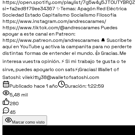
https://open.spotify.com/playlist/7g5w4y5JTOUTYBRQ
si=fa2ed8f79ee34367 ✨Temas: Apagón Red Eléctrica
Sociedad Estado Capitalismo Socialismo Filosofía
https://www.instagram.com/andrescarames/
https://www.tiktok.com/@andrescarames Puedes
apoyar a este canal en Patreon:
https://www.patreon.com/andrescarames 🔔 Suscríbete
aquí en YouTube y activa la campanita para no perderte
distintas formas de entender el mundo. 👍 Gracias. Me
interesa vuestra opinión. ⚡️ Si mi trabajo te gusta o te
sirve, puedes apoyarlo con sats⚡️¡Gracias! Wallet of
Satoshi: vilekitty38@walletofsatoshi.com
Publicado
hace 1 año
Duración:
1:22:59
5,48 mil
280
45
Marcar como visto