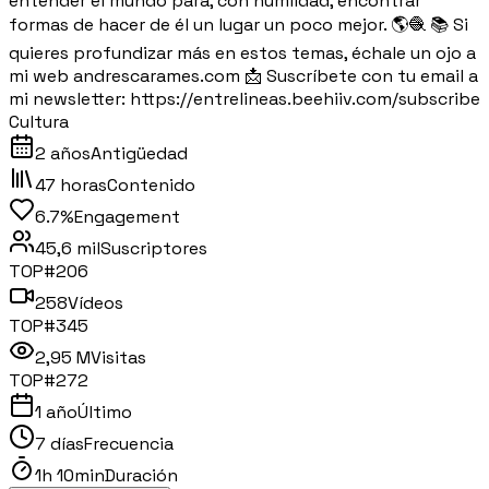
entender el mundo para, con humildad, encontrar
formas de hacer de él un lugar un poco mejor. 🌎🧶 📚 Si
quieres profundizar más en estos temas, échale un ojo a
mi web andrescarames.com 📩 Suscríbete con tu email a
mi newsletter: https://entrelineas.beehiiv.com/subscribe
Cultura
2 años
Antigüedad
47 horas
Contenido
6.7%
Engagement
45,6 mil
Suscriptores
TOP#
206
258
Vídeos
TOP#
345
2,95 M
Visitas
TOP#
272
1 año
Último
7 días
Frecuencia
1h 10min
Duración