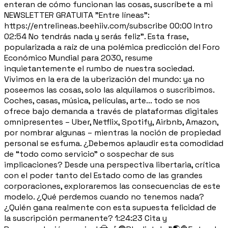
enteran de cómo funcionan las cosas, suscríbete a mi
NEWSLETTER GRATUITA "Entre líneas":
https://entrelineas.beehiiv.com/subscribe 00:00 Intro
02:54 No tendrás nada y serás feliz”. Esta frase,
popularizada a raíz de una polémica predicción del Foro
Económico Mundial para 2030​, resume
inquietantemente el rumbo de nuestra sociedad.
Vivimos en la era de la uberización del mundo: ya no
poseemos las cosas, solo las alquilamos o suscribimos.
Coches, casas, música, películas, arte... todo se nos
ofrece bajo demanda a través de plataformas digitales
omnipresentes – Uber, Netflix, Spotify, Airbnb, Amazon,
por nombrar algunas – mientras la noción de propiedad
personal se esfuma. ¿Debemos aplaudir esta comodidad
de “todo como servicio” o sospechar de sus
implicaciones? Desde una perspectiva libertaria, crítica
con el poder tanto del Estado como de las grandes
corporaciones, exploraremos las consecuencias de este
modelo. ¿Qué perdemos cuando no tenemos nada?
¿Quién gana realmente con esta supuesta felicidad de
la suscripción permanente? 1:24:23 Cita y