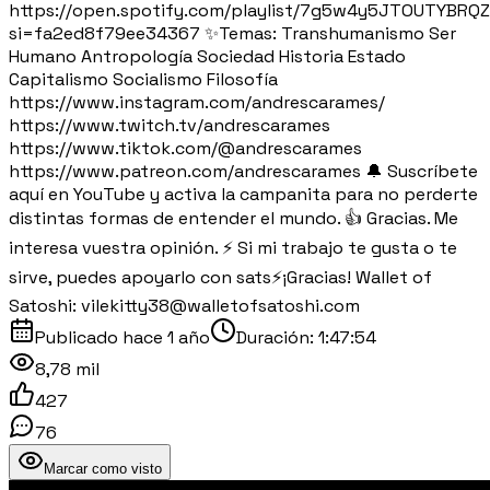
https://open.spotify.com/playlist/7g5w4y5JTOUTYBRQ
si=fa2ed8f79ee34367 ✨Temas: Transhumanismo Ser
Humano Antropología Sociedad Historia Estado
Capitalismo Socialismo Filosofía
https://www.instagram.com/andrescarames/
https://www.twitch.tv/andrescarames
https://www.tiktok.com/@andrescarames
https://www.patreon.com/andrescarames 🔔 Suscríbete
aquí en YouTube y activa la campanita para no perderte
distintas formas de entender el mundo. 👍 Gracias. Me
interesa vuestra opinión. ⚡️ Si mi trabajo te gusta o te
sirve, puedes apoyarlo con sats⚡️¡Gracias! Wallet of
Satoshi: vilekitty38@walletofsatoshi.com
Publicado
hace 1 año
Duración:
1:47:54
8,78 mil
427
76
Marcar como visto