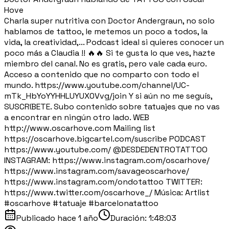
Hove
Charla super nutritiva con Doctor Andergraun, no solo
hablamos de tattoo, le metemos un poco a todos, la
vida, la creatividad,... Podcast ideal si quieres conocer un
poco más a Claudia !! 🔥🔥 Si te gusta lo que ves, hazte
miembro del canal. No es gratis, pero vale cada euro.
Acceso a contenido que no comparto con todo el
mundo. https://www.youtube.com/channel/UC-
mTk_HbYoYYHHLUYUX0Vvg/join Y si aún no me seguís,
SUSCRIBETE. Subo contenido sobre tatuajes que no vas
a encontrar en ningún otro lado. WEB
http://www.oscarhove.com Mailing list
https://oscarhove.bigcartel.com/suscribe PODCAST
https://www.youtube.com/ ⁨@DESDEDENTROTATTOO⁩
INSTAGRAM: https://www.instagram.com/oscarhove/
https://www.instagram.com/savageoscarhove/
https://www.instagram.com/ondotattoo TWITTER:
https://www.twitter.com/oscarhove_/ Música: Artlist
#oscarhove #tatuaje #barcelonatattoo
Publicado
hace 1 año
Duración:
1:48:03