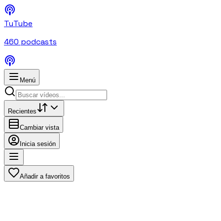
TuTube
460
podcasts
Menú
Recientes
Cambiar vista
Inicia sesión
Añadir a favoritos