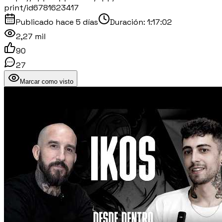
print/id6781623417
Publicado
hace 5 días
Duración:
1:17:02
2,27 mil
90
27
Marcar como visto