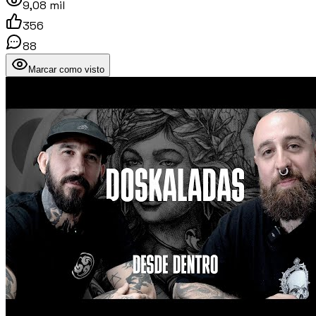
9,08 mil
356
88
Marcar como visto