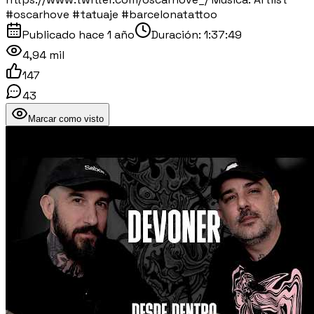
#oscarhove #tatuaje #barcelonatattoo
Publicado
hace 1 año
Duración:
1:37:49
4,94 mil
147
43
Marcar como visto