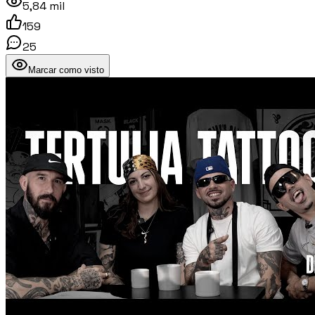
5,84 mil
159
25
Marcar como visto