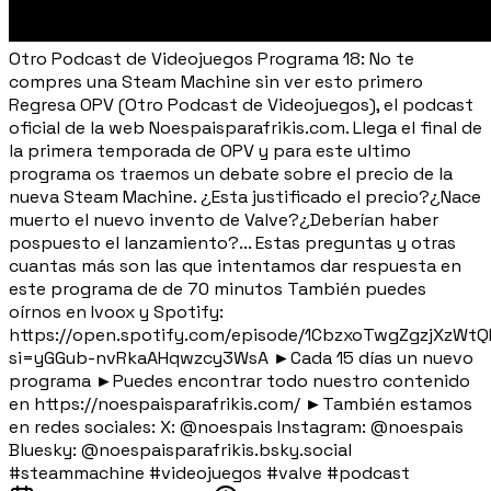
Otro Podcast de Videojuegos Programa 18: No te
compres una Steam Machine sin ver esto primero
Regresa OPV (Otro Podcast de Videojuegos), el podcast
oficial de la web Noespaisparafrikis.com. Llega el final de
la primera temporada de OPV y para este ultimo
programa os traemos un debate sobre el precio de la
nueva Steam Machine. ¿Esta justificado el precio?¿Nace
muerto el nuevo invento de Valve?¿Deberían haber
pospuesto el lanzamiento?... Estas preguntas y otras
cuantas más son las que intentamos dar respuesta en
este programa de de 70 minutos También puedes
oírnos en Ivoox y Spotify:
https://open.spotify.com/episode/1CbzxoTwgZgzjXzWtQ
si=yGGub-nvRkaAHqwzcy3WsA ►Cada 15 días un nuevo
programa ►Puedes encontrar todo nuestro contenido
en https://noespaisparafrikis.com/ ►También estamos
en redes sociales: X: @noespais Instagram: @noespais
Bluesky: @noespaisparafrikis.bsky.social
#steammachine #videojuegos #valve #podcast