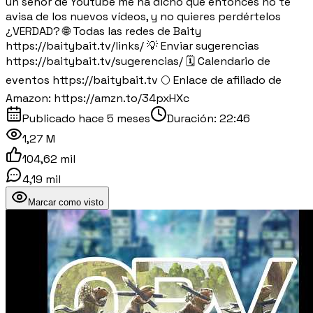
un señor de Youtube me ha dicho que entonces no te
avisa de los nuevos vídeos, y no quieres perdértelos
¿VERDAD? 🌐 Todas las redes de Baity
https://baitybait.tv/links/ 💡 Enviar sugerencias
https://baitybait.tv/sugerencias/ 🗓️ Calendario de
eventos https://baitybait.tv 🌕 Enlace de afiliado de
Amazon: https://amzn.to/34pxHXc
Publicado
hace 5 meses
Duración:
22:46
1,27 M
104,62 mil
4,19 mil
Marcar como visto