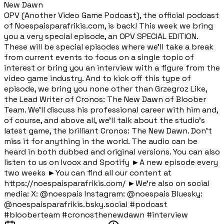
New Dawn
OPV (Another Video Game Podcast), the official podcast
of Noespaisparafrikis.com, is back! This week we bring
you a very special episode, an OPV SPECIAL EDITION.
These will be special episodes where we'll take a break
from current events to focus on a single topic of
interest or bring you an interview with a figure from the
video game industry. And to kick off this type of
episode, we bring you none other than Grzegroz Like,
the Lead Writer of Cronos: The New Dawn of Bloober
Team. We'll discuss his professional career with him and,
of course, and above all, we'll talk about the studio's
latest game, the brilliant Cronos: The New Dawn. Don't
miss it for anything in the world. The audio can be
heard in both dubbed and original versions. You can also
listen to us on Ivoox and Spotify ►A new episode every
two weeks ►You can find all our content at
https://noespaisparafrikis.com/ ►We're also on social
media: X: @noespais Instagram: @noespais Bluesky:
@noespaisparafrikis.bsky.social #podcast
#blooberteam #cronosthenewdawn #interview