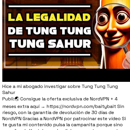
Hice a mi abogado investigar sobre Tung Tung Tung
Sahur
Publi:🌏 Consigue la oferta exclusiva de NordVPN + 4
meses extra aquí → https://nordvpn.com/baitybait Sin
riesgo, con la garantía de devolución de 30 días de
NordVPN Gracias a NordVPN por patrocinar este vídeo Si
te gusta mi contenido pulsa la campanita porque sino