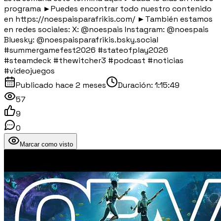
programa ►Puedes encontrar todo nuestro contenido
en https://noespaisparafrikis.com/ ►También estamos
en redes sociales: X: @noespais Instagram: @noespais
Bluesky: @noespaisparafrikis.bsky.social
#summergamefest2026 #stateofplay2026
#steamdeck #thewitcher3 #podcast #noticias
#videojuegos
Publicado
hace 2 meses
Duración:
1:15:49
57
9
0
Marcar como visto