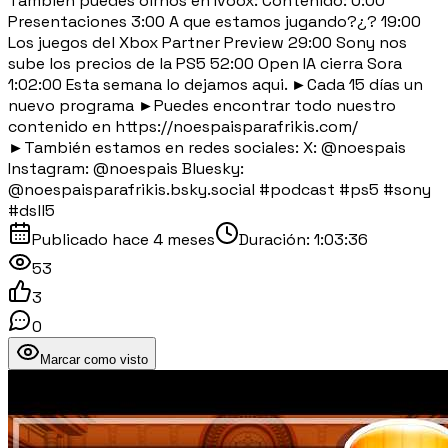
También puedes oírnos en Ivoox: Contenido: 0:00
Presentaciones 3:00 A que estamos jugando?¿? 19:00
Los juegos del Xbox Partner Preview 29:00 Sony nos
sube los precios de la PS5 52:00 Open IA cierra Sora
1:02:00 Esta semana lo dejamos aqui. ►Cada 15 días un
nuevo programa ►Puedes encontrar todo nuestro
contenido en https://noespaisparafrikis.com/
►También estamos en redes sociales: X: @noespais
Instagram: @noespais Bluesky:
@noespaisparafrikis.bsky.social #podcast #ps5 #sony
#dsll5
Publicado
hace 4 meses
Duración:
1:03:36
53
3
0
Marcar como visto