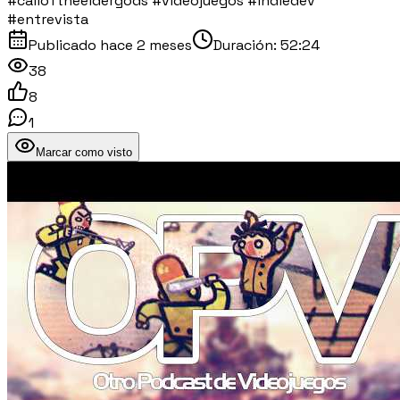
#calloftheeldergods #videojuegos #indiedev
#entrevista
Publicado
hace 2 meses
Duración:
52:24
38
8
1
Marcar como visto