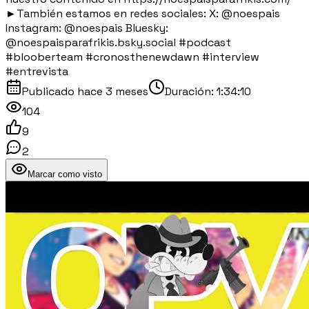
►También estamos en redes sociales: X: @noespais
Instagram: @noespais Bluesky:
@noespaisparafrikis.bsky.social #podcast
#blooberteam #cronosthenewdawn #interview
#entrevista
Publicado
hace 3 meses
Duración:
1:34:10
104
9
2
Marcar como visto