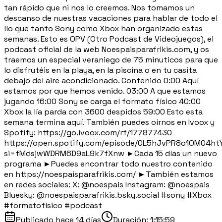
tan rápido que ni nos lo creemos. Nos tomamos un
descanso de nuestras vacaciones para hablar de todo el
lío que tanto Sony como Xbox han organizado estas
semanas. Esto es OPV (Otro Podcast de Videojuegos), el
podcast oficial de la web Noespaisparafrikis.com, y os
traemos un especial veraniego de 75 minuticos para que
lo disfrutéis en la playa, en la piscina o en tu casita
debajo del aire acondicionado. Contenido 0:00 Aquí
estamos por que hemos venido. 03:00 A que estamos
jugando 16:00 Sony se carga el formato físico 40:00
Xbox la lía parda con 3600 despidos 59:00 Esto esta
semana termina aquí. También puedes oírnos en Ivoox y
Spotify: https://go.ivoox.com/rf/177877430
https://open.spotify.com/episode/0L5hJvPR8o1OM04h
si=fMdsjwWDRM6D9aL9k7fXnw ►Cada 15 días un nuevo
programa ►Puedes encontrar todo nuestro contenido
en https://noespaisparafrikis.com/ ►También estamos
en redes sociales: X: @noespais Instagram: @noespais
Bluesky: @noespaisparafrikis.bsky.social #sony #Xbox
#formatofísico #podcast
Publicado
hace 14 días
Duración:
1:15:59