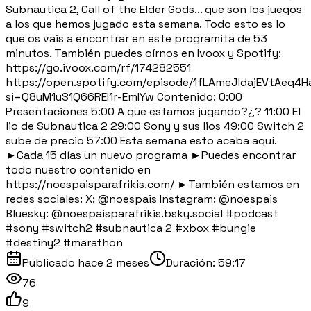
Subnautica 2, Call of the Elder Gods... que son los juegos
a los que hemos jugado esta semana. Todo esto es lo
que os vais a encontrar en este programita de 53
minutos. También puedes oírnos en Ivoox y Spotify:
https://go.ivoox.com/rf/174282551
https://open.spotify.com/episode/1fLAmeJIdajEVtAeq4H
si=Q8uM1uS1Q66REI1r-EmIYw Contenido: 0:00
Presentaciones 5:00 A que estamos jugando?¿? 11:00 El
lio de Subnautica 2 29:00 Sony y sus lios 49:00 Switch 2
sube de precio 57:00 Esta semana esto acaba aquí.
►Cada 15 días un nuevo programa ►Puedes encontrar
todo nuestro contenido en
https://noespaisparafrikis.com/ ►También estamos en
redes sociales: X: @noespais Instagram: @noespais
Bluesky: @noespaisparafrikis.bsky.social #podcast
#sony #switch2 #subnautica 2 #xbox #bungie
#destiny2 #marathon
Publicado
hace 2 meses
Duración:
59:17
76
9