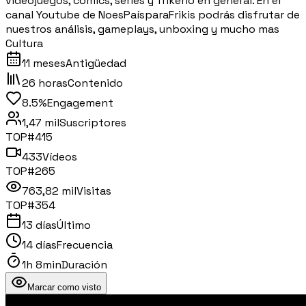
videojuegos, cómics, series y frikerio en general. En el
canal Youtube de NoesPaísparaFrikis podrás disfrutar de
nuestros análisis, gameplays, unboxing y mucho mas
Cultura
11 meses
Antigüedad
26 horas
Contenido
8.5%
Engagement
1,47 mil
Suscriptores
TOP#
415
433
Vídeos
TOP#
265
763,82 mil
Visitas
TOP#
354
13 días
Último
14 días
Frecuencia
1h 8min
Duración
Marcar como visto