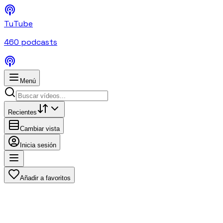
TuTube
460
podcasts
Menú
Recientes
Cambiar vista
Inicia sesión
Añadir a favoritos