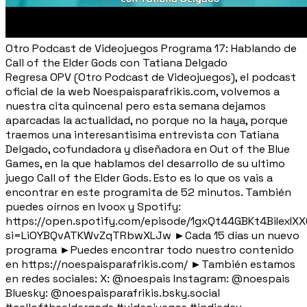
Otro Podcast de Videojuegos Programa 17: Hablando de
Call of the Elder Gods con Tatiana Delgado
Regresa OPV (Otro Podcast de Videojuegos), el podcast
oficial de la web Noespaisparafrikis.com, volvemos a
nuestra cita quincenal pero esta semana dejamos
aparcadas la actualidad, no porque no la haya, porque
traemos una interesantisima entrevista con Tatiana
Delgado, cofundadora y diseñadora en Out of the Blue
Games, en la que hablamos del desarrollo de su ultimo
juego Call of the Elder Gods. Esto es lo que os vais a
encontrar en este programita de 52 minutos. También
puedes oírnos en Ivoox y Spotify:
https://open.spotify.com/episode/1gxQt44GBKt4BiIexIX
si=LiOYBQvATKWvZqTRbwXLJw ►Cada 15 días un nuevo
programa ►Puedes encontrar todo nuestro contenido
en https://noespaisparafrikis.com/ ►También estamos
en redes sociales: X: @noespais Instagram: @noespais
Bluesky: @noespaisparafrikis.bsky.social