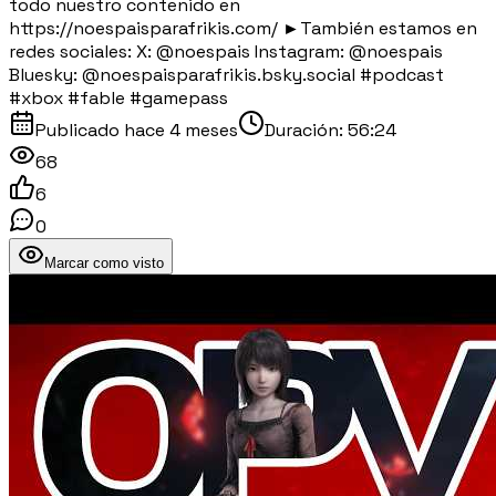
todo nuestro contenido en
https://noespaisparafrikis.com/ ►También estamos en
redes sociales: X: @noespais Instagram: @noespais
Bluesky: @noespaisparafrikis.bsky.social #podcast
#xbox #fable #gamepass
Publicado
hace 4 meses
Duración:
56:24
68
6
0
Marcar como visto