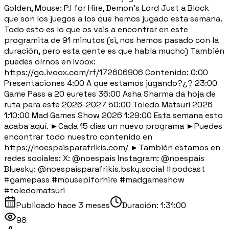
Golden, Mouse: P.I for Hire, Demon's Lord Just a Block
que son los juegos a los que hemos jugado esta semana.
Todo esto es lo que os vais a encontrar en este
programita de 91 minutos (si, nos hemos pasado con la
duración, pero esta gente es que habla mucho) También
puedes oírnos en Ivoox:
https://go.ivoox.com/rf/172606906 Contenido: 0:00
Presentaciones 4:00 A que estamos jugando?¿? 23:00
Game Pass a 20 euretes 36:00 Asha Sharma da hoja de
ruta para este 2026-2027 50:00 Toledo Matsuri 2026
1:10:00 Mad Games Show 2026 1:29:00 Esta semana esto
acaba aquí. ►Cada 15 días un nuevo programa ►Puedes
encontrar todo nuestro contenido en
https://noespaisparafrikis.com/ ►También estamos en
redes sociales: X: @noespais Instagram: @noespais
Bluesky: @noespaisparafrikis.bsky.social #podcast
#gamepass #mousepiforhire #madgameshow
#toledomatsuri
Publicado
hace 3 meses
Duración:
1:31:00
98