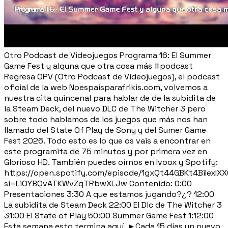
Otro Podcast de Videojuegos Programa 16: El Summer
Game Fest y alguna que otra cosa más #podcast
Regresa OPV (Otro Podcast de Videojuegos), el podcast
oficial de la web Noespaisparafrikis.com, volvemos a
nuestra cita quincenal para hablar de de la subidita de
la Steam Deck, del nuevo DLC de The Witcher 3 pero
sobre todo hablamos de los juegos que más nos han
llamado del State Of Play de Sony y del Sumer Game
Fest 2026. Todo esto es lo que os vais a encontrar en
este programita de 75 minutos y por primera vez en
Glorioso HD. También puedes oírnos en Ivoox y Spotify:
https://open.spotify.com/episode/1gxQt44GBKt4BiIexIX
si=LiOYBQvATKWvZqTRbwXLJw Contenido: 0:00
Presentaciones 3:30 A que estamos jugando?¿? 12:00
La subidita de Steam Deck 22:00 El Dlc de The Witcher 3
31:00 El State of Play 50:00 Summer Game Fest 1:12:00
Esta semana esto termina aquí. ►Cada 15 días un nuevo