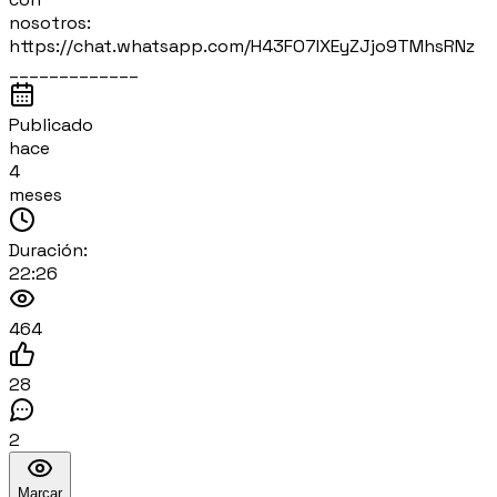
nosotros:
https://chat.whatsapp.com/H43FO7IXEyZJjo9TMhsRNz
_____________
Publicado
hace
4
meses
Duración:
22:26
464
28
2
Marcar