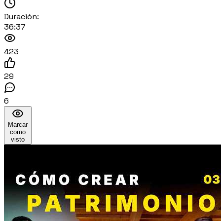
Duración:
36:37
423
29
6
Marcar
como
visto