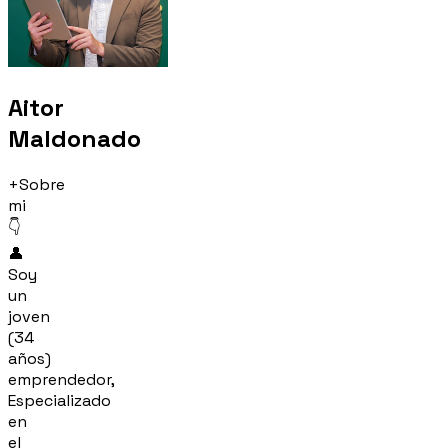
Aitor
Maldonado
+Sobre
mi
👇
👤
Soy
un
joven
(34
años)
emprendedor,
Especializado
en
el