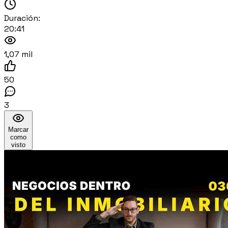
Duración:
20:41
1,07 mil
50
3
Marcar
como
visto