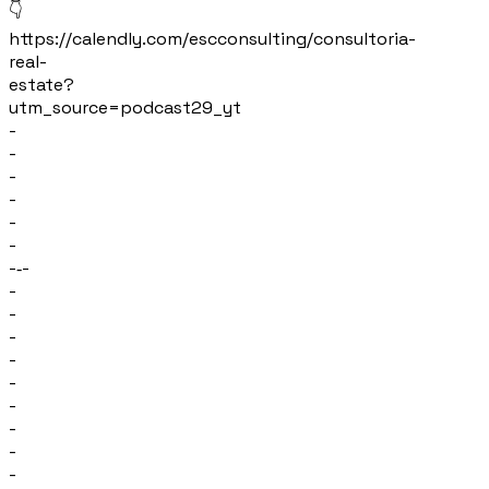
👇
https://calendly.com/escconsulting/consultoria-
real-
estate?
utm_source=podcast29_yt
-
-
-
-
-
-
-‐-
-
-
-
-
-
-
-
-
-