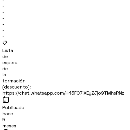
-
-
-
-
-
-
📋
Lista
de
espera
de
la
formación
(descuento):
https://chat.whatsapp.com/H43FO7IXEyZJjo9TMhsRNz
Publicado
hace
5
meses