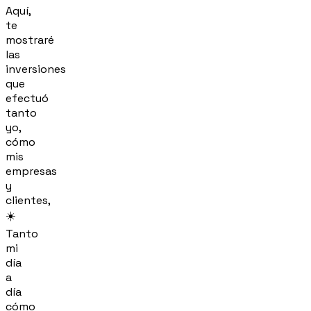
Aquí,
te
mostraré
las
inversiones
que
efectuó
tanto
yo,
cómo
mis
empresas
y
clientes,
☀️
Tanto
mi
día
a
día
cómo