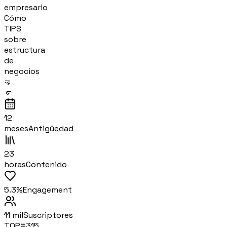
empresario
Cómo
TIPS
sobre
estructura
de
negocios
🤜
🤛
12
meses
Antigüedad
23
horas
Contenido
5.3%
Engagement
11 mil
Suscriptores
TOP#
315