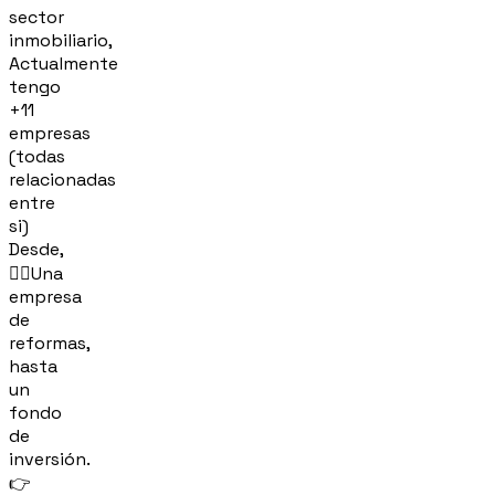
sector
inmobiliario,
Actualmente
tengo
+11
empresas
(todas
relacionadas
entre
si)
Desde,
👷‍♂️Una
empresa
de
reformas,
hasta
un
fondo
de
inversión.
👉