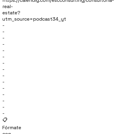
https://calendly.com/escconsulting/consultoria-
real-
estate?
utm_source=podcast34_yt
-
-
-
-
-
-
-
-
-
-
-
-
-
-
-
📋
Fórmate
con