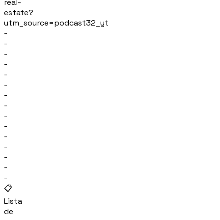
real-
estate?
utm_source=podcast32_yt
-
-
-
-
-
-
-
-
-
-
-
-
-
-
-
📋
Lista
de