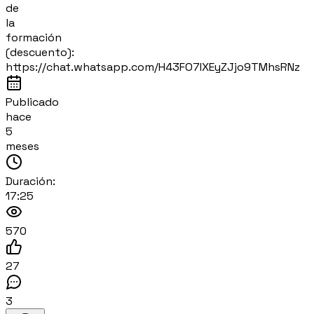
de
la
formación
(descuento):
https://chat.whatsapp.com/H43FO7IXEyZJjo9TMhsRNz
Publicado
hace
5
meses
Duración:
17:25
570
27
3