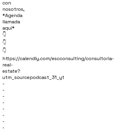
con
nosotros,
*Agenda
llamada
aquí*
👇
👇
👇
https://calendly.com/escconsulting/consultoria-
real-
estate?
utm_sourcepodcast_31_yt
-
-
-
-
-
-
-
-
-