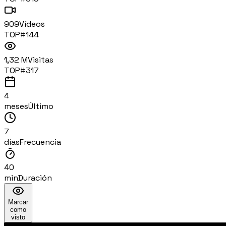
909
Vídeos
TOP#
144
1,32 M
Visitas
TOP#
317
4
meses
Último
7
días
Frecuencia
40
min
Duración
Marcar
como
visto