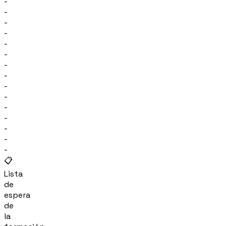
-
-
-
-
-
-
-
-
-
-
-
-
-
-
-
📋
Lista
de
espera
de
la