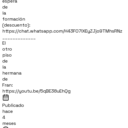
espera
de
la
formación
(descuento):
https://chat.whatsapp.com/H43FO7IXEyZJjo9TMhsRNz
_____________
El
otro
piso
de
la
hermana
de
Fran:
https://youtu.be/5qBE38uEhQg
Publicado
hace
4
meses