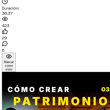
Duración:
36:37
423
29
6
Marcar
como
visto