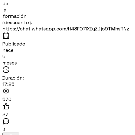
de
la
formación
(descuento):
https://chat.whatsapp.com/H43FO7IXEyZJjo9TMhsRNz
Publicado
hace
5
meses
Duración:
17:25
570
27
3