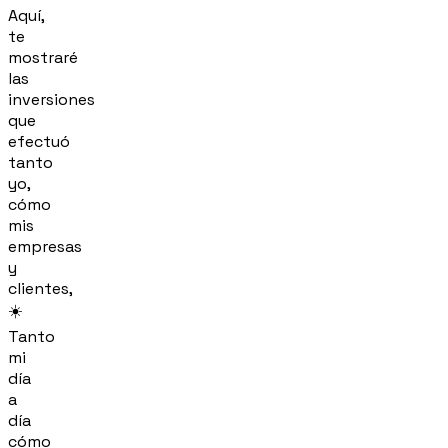
Aquí,
te
mostraré
las
inversiones
que
efectuó
tanto
yo,
cómo
mis
empresas
y
clientes,
☀️
Tanto
mi
día
a
día
cómo