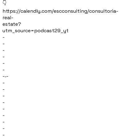
👇
https://calendly.com/escconsulting/consultoria-
real-
estate?
utm_source=podcast29_yt
-
-
-
-
-
-
-‐-
-
-
-
-
-
-
-
-
-