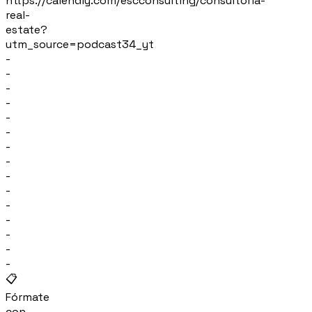
https://calendly.com/escconsulting/consultoria-
real-
estate?
utm_source=podcast34_yt
-
-
-
-
-
-
-
-
-
-
-
-
-
-
-
📋
Fórmate
con