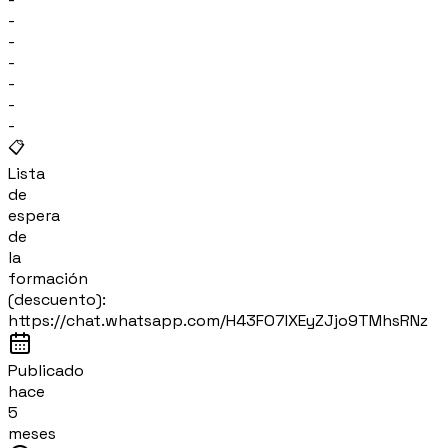
-
-
-
-
-
-
📋
Lista
de
espera
de
la
formación
(descuento):
https://chat.whatsapp.com/H43FO7IXEyZJjo9TMhsRNz
Publicado
hace
5
meses