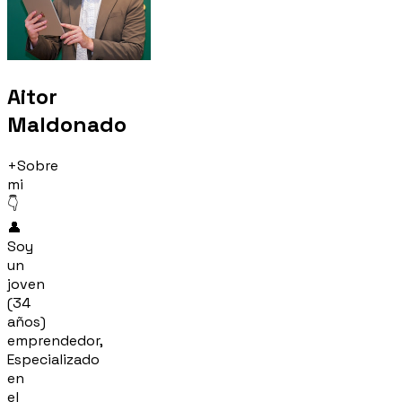
Aitor
Maldonado
+Sobre
mi
👇
👤
Soy
un
joven
(34
años)
emprendedor,
Especializado
en
el