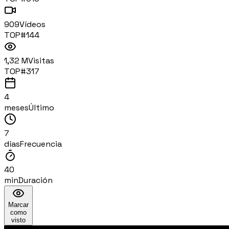
909
Vídeos
TOP#
144
1,32 M
Visitas
TOP#
317
4
meses
Último
7
días
Frecuencia
40
min
Duración
Marcar
como
visto