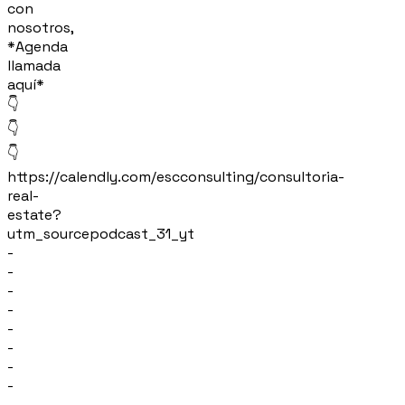
con
nosotros,
*Agenda
llamada
aquí*
👇
👇
👇
https://calendly.com/escconsulting/consultoria-
real-
estate?
utm_sourcepodcast_31_yt
-
-
-
-
-
-
-
-
-