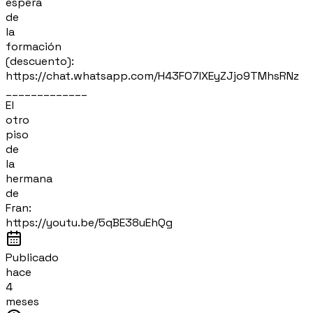
espera
de
la
formación
(descuento):
https://chat.whatsapp.com/H43FO7IXEyZJjo9TMhsRNz
_____________
El
otro
piso
de
la
hermana
de
Fran:
https://youtu.be/5qBE38uEhQg
Publicado
hace
4
meses