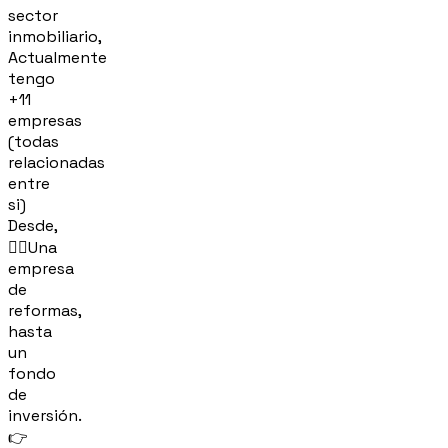
sector
inmobiliario,
Actualmente
tengo
+11
empresas
(todas
relacionadas
entre
si)
Desde,
👷‍♂️Una
empresa
de
reformas,
hasta
un
fondo
de
inversión.
👉