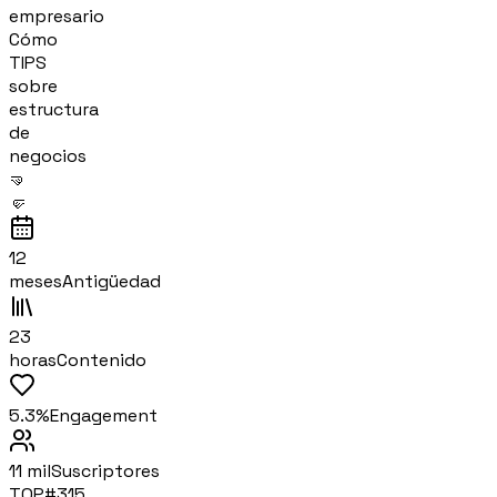
empresario
Cómo
TIPS
sobre
estructura
de
negocios
🤜
🤛
12
meses
Antigüedad
23
horas
Contenido
5.3%
Engagement
11 mil
Suscriptores
TOP#
315