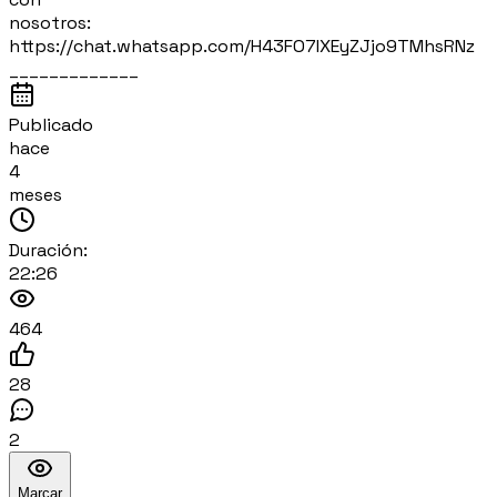
nosotros:
https://chat.whatsapp.com/H43FO7IXEyZJjo9TMhsRNz
_____________
Publicado
hace
4
meses
Duración:
22:26
464
28
2
Marcar