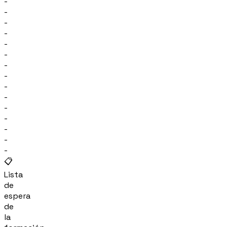
-
-
-
-
-
-
-
-
-
-
-
-
-
-
-
📋
Lista
de
espera
de
la