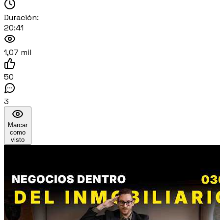
Duración:
20:41
1,07 mil
50
3
Marcar
como
visto