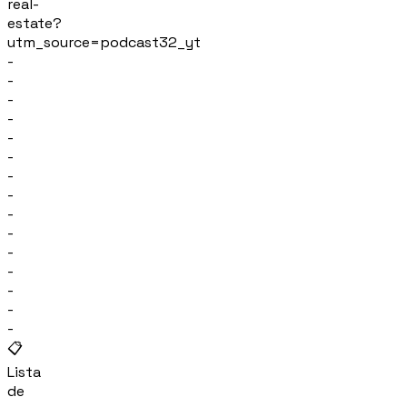
real-
estate?
utm_source=podcast32_yt
-
-
-
-
-
-
-
-
-
-
-
-
-
-
-
📋
Lista
de