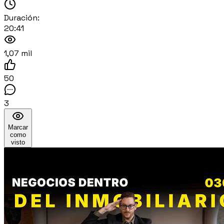
Duración:
20:41
1,07 mil
50
3
Marcar
como
visto