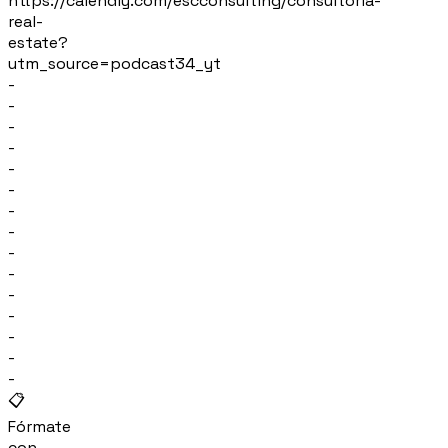
https://calendly.com/escconsulting/consultoria-
real-
estate?
utm_source=podcast34_yt
-
-
-
-
-
-
-
-
-
-
-
-
-
-
-
📋
Fórmate
con