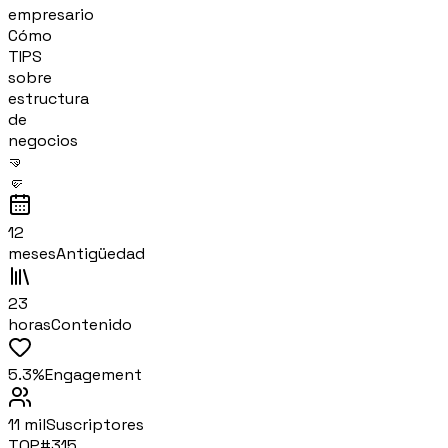
empresario
Cómo
TIPS
sobre
estructura
de
negocios
🤜
🤛
12
meses
Antigüedad
23
horas
Contenido
5.3%
Engagement
11 mil
Suscriptores
TOP#
315