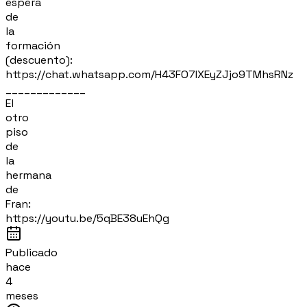
espera
de
la
formación
(descuento):
https://chat.whatsapp.com/H43FO7IXEyZJjo9TMhsRNz
_____________
El
otro
piso
de
la
hermana
de
Fran:
https://youtu.be/5qBE38uEhQg
Publicado
hace
4
meses