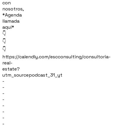
con
nosotros,
*Agenda
llamada
aquí*
👇
👇
👇
https://calendly.com/escconsulting/consultoria-
real-
estate?
utm_sourcepodcast_31_yt
-
-
-
-
-
-
-
-
-