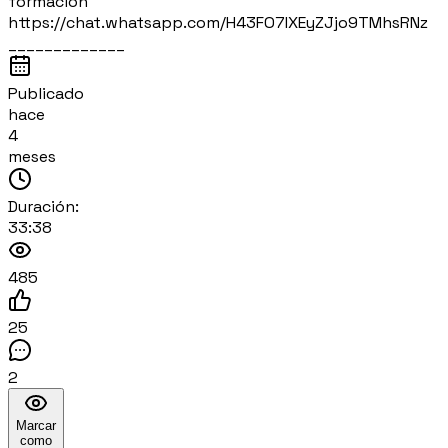
formación
https://chat.whatsapp.com/H43FO7IXEyZJjo9TMhsRNz
_____________
Publicado
hace
4
meses
Duración:
33:38
485
25
2
Marcar
como