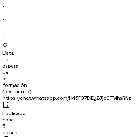
-
-
-
-
-
-
📋
Lista
de
espera
de
la
formación
(descuento):
https://chat.whatsapp.com/H43FO7IXEyZJjo9TMhsRNz
Publicado
hace
5
meses