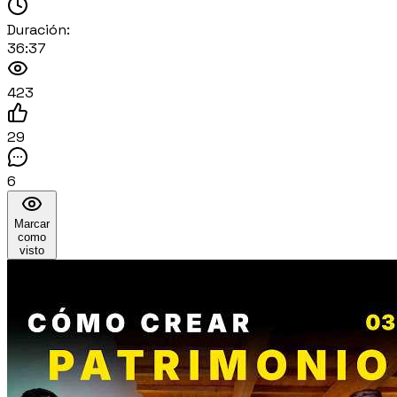
Duración:
36:37
423
29
6
Marcar
como
visto