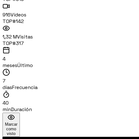
916
Vídeos
TOP#
142
1,32 M
Visitas
TOP#
317
4
meses
Último
7
días
Frecuencia
40
min
Duración
Marcar
como
visto