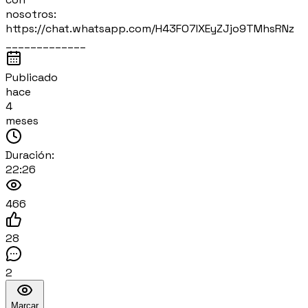
nosotros:
https://chat.whatsapp.com/H43FO7IXEyZJjo9TMhsRNz
_____________
Publicado
hace
4
meses
Duración:
22:26
466
28
2
Marcar