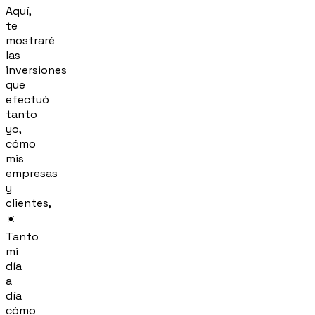
Aquí,
te
mostraré
las
inversiones
que
efectuó
tanto
yo,
cómo
mis
empresas
y
clientes,
☀️
Tanto
mi
día
a
día
cómo