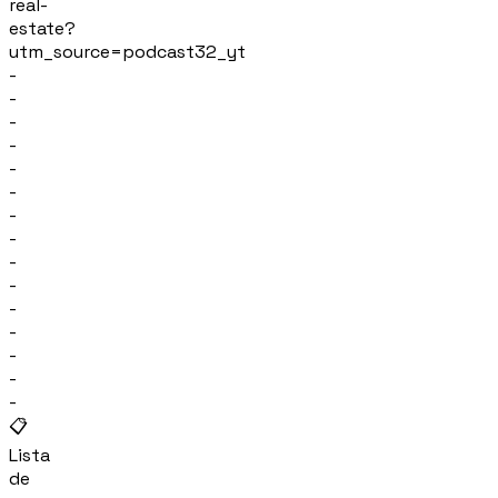
real-
estate?
utm_source=podcast32_yt
-
-
-
-
-
-
-
-
-
-
-
-
-
-
-
📋
Lista
de