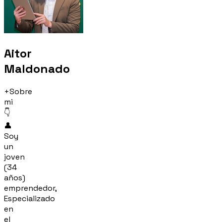
Aitor
Maldonado
+Sobre
mi
👇
👤
Soy
un
joven
(34
años)
emprendedor,
Especializado
en
el