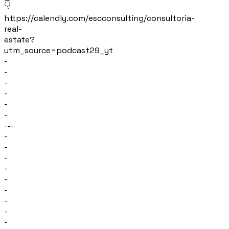
👇
https://calendly.com/escconsulting/consultoria-
real-
estate?
utm_source=podcast29_yt
-
-
-
-
-
-
-‐-
-
-
-
-
-
-
-
-
-