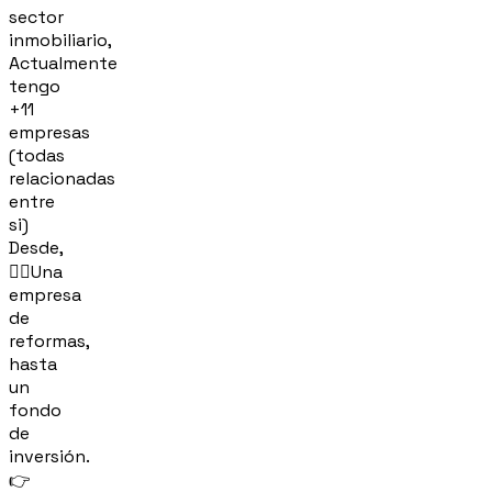
sector
inmobiliario,
Actualmente
tengo
+11
empresas
(todas
relacionadas
entre
si)
Desde,
👷‍♂️Una
empresa
de
reformas,
hasta
un
fondo
de
inversión.
👉