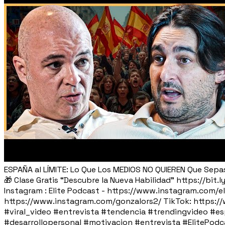
ESPAÑA al LÍMITE: Lo Que Los MEDIOS NO QUIEREN Que Sepa
🎁 Clase Gratis “Descubre la Nueva Habilidad” https://
Instagram : Elite Podcast - https://www.instagram.com/e
https://www.instagram.com/gonzalors2/ TikTok: https:/
#viral_video #entrevista #tendencia #trendingvideo #es
#desarrollopersonal #motivacion #entrevista #EliteP