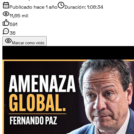
Publicado
hace 1 año
Duración:
1:08:34
11,65 mil
591
36
Marcar como visto