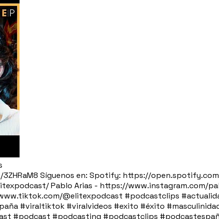
s
bit.ly/3ZHRaM8 Síguenos en: Spotify: https://open.spot
litexpodcast/ Pablo Arias - https://www.instagram.com/pab
/www.tiktok.com/@elitexpodcast #podcastclips #actualida
paña #viraltiktok #viralvideos #exito #éxito #masculini
odcast #podcast #podcasting #podcastclips #podcastesp