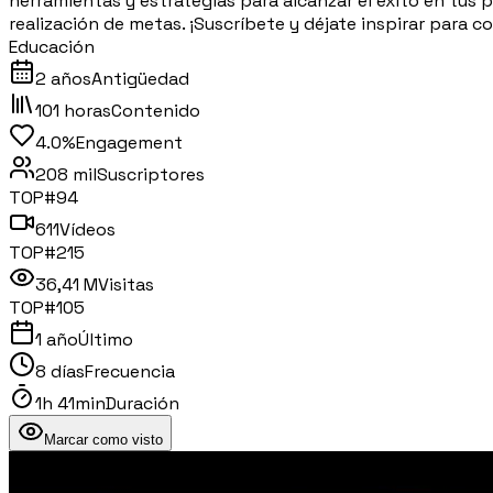
herramientas y estrategias para alcanzar el éxito en tus
realización de metas. ¡Suscríbete y déjate inspirar para co
Educación
2 años
Antigüedad
101 horas
Contenido
4.0%
Engagement
208 mil
Suscriptores
TOP#
94
611
Vídeos
TOP#
215
36,41 M
Visitas
TOP#
105
1 año
Último
8 días
Frecuencia
1h 41min
Duración
Marcar como visto