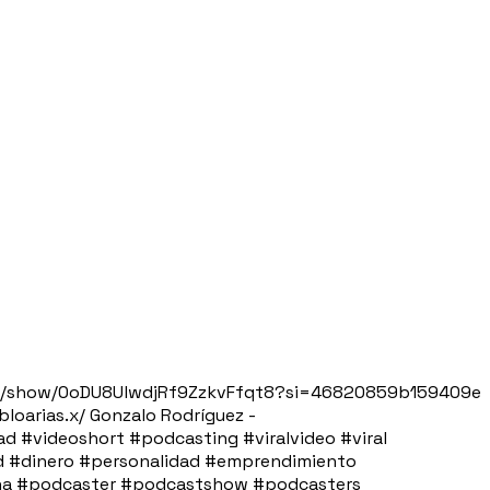
ify.com/show/0oDU8UlwdjRf9ZzkvFfqt8?si=46820859b159409e
loarias.x/ Gonzalo Rodríguez -
d #videoshort #podcasting #viralvideo #viral
dad #dinero #personalidad #emprendimiento
aña #podcaster #podcastshow #podcasters