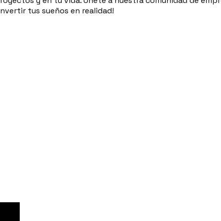
 proyectos y en tu vida. Únete a nuestra comunidad de emp
nvertir tus sueños en realidad!