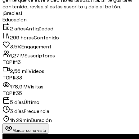
gente que ve este vídeo no está suscrita. Si te gusta el
contenido, revisa si estás suscrito y dale al botón.
¡Gracias!
Educación
2 años
Antigüedad
299 horas
Contenido
3.5%
Engagement
1,27 M
Suscriptores
TOP#
15
2,56 mil
Vídeos
TOP#
33
178,9 M
Visitas
TOP#
35
5 días
Último
3 días
Frecuencia
1h 29min
Duración
Marcar como visto