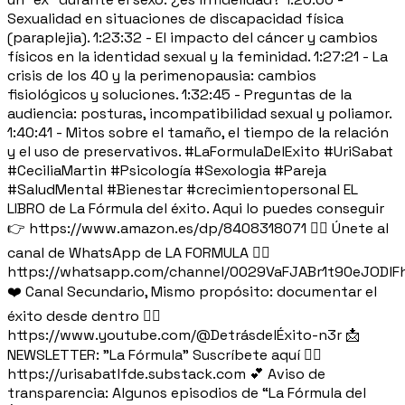
Sexualidad en situaciones de discapacidad física
(paraplejia). 1:23:32 - El impacto del cáncer y cambios
físicos en la identidad sexual y la feminidad. 1:27:21 - La
crisis de los 40 y la perimenopausia: cambios
fisiológicos y soluciones. 1:32:45 - Preguntas de la
audiencia: posturas, incompatibilidad sexual y poliamor.
1:40:41 - Mitos sobre el tamaño, el tiempo de la relación
y el uso de preservativos. #LaFormulaDelExito #UriSabat
#CeciliaMartin #Psicología #Sexologia #Pareja
#SaludMental #Bienestar #crecimientopersonal EL
LIBRO de La Fórmula del éxito. Aqui lo puedes conseguir
👉 https://www.amazon.es/dp/8408318071 👉🏽 Únete al
canal de WhatsApp de LA FORMULA 👉🏽
https://whatsapp.com/channel/0029VaFJABr1t90eJODlF
❤️ Canal Secundario, Mismo propósito: documentar el
éxito desde dentro 👉🏻
https://www.youtube.com/@DetrásdelÉxito-n3r 📩
NEWSLETTER: "La Fórmula" Suscríbete aquí 👉🏽
https://urisabatlfde.substack.com 💕 Aviso de
transparencia: Algunos episodios de “La Fórmula del