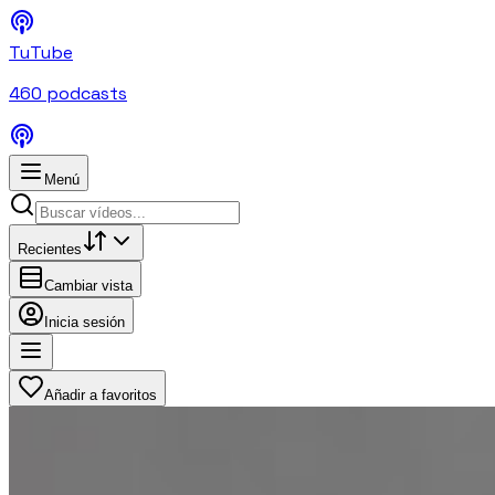
TuTube
460
podcasts
Menú
Recientes
Cambiar vista
Inicia sesión
Añadir a favoritos