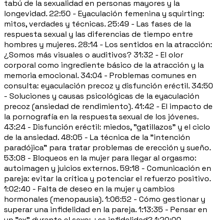
tabú de la sexualidad en personas mayores y la
longevidad. 22:50 - Eyaculación femenina y squirting:
mitos, verdades y técnicas. 25:49 - Las fases de la
respuesta sexual y las diferencias de tiempo entre
hombres y mujeres. 28:14 - Los sentidos en la atracción:
¿Somos más visuales o auditivos? 31:32 - El olor
corporal como ingrediente básico de la atracción y la
memoria emocional. 34:04 - Problemas comunes en
consulta: eyaculación precoz y disfunción eréctil. 34:50
- Soluciones y causas psicológicas de la eyaculación
precoz (ansiedad de rendimiento). 41:42 - El impacto de
la pornografía en la respuesta sexual de los jóvenes.
43:24 - Disfunción eréctil: miedos, "gatillazos" y el ciclo
de la ansiedad. 48:05 - La técnica de la "intención
paradójica" para tratar problemas de erección y sueño.
53:08 - Bloqueos en la mujer para llegar al orgasmo:
autoimagen y juicios externos. 59:18 - Comunicación en
pareja: evitar la crítica y potenciar el refuerzo positivo.
1:02:40 - Falta de deseo en la mujer y cambios
hormonales (menopausia). 1:06:52 - Cómo gestionar y
superar una infidelidad en la pareja. 1:13:35 - Pensar en
un "ex" durante el sexo: ¿es infidelidad? 1:20:00 -