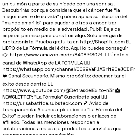
un pulmón y parte de su hígado con una sonrisa .
Descubrirás por qué considera que el cáncer fue "la
mayor suerte de su vida" y cómo aplica su filosofía del
"mundo amarillo" para ayudar a otros a encontrar
propósito en medio de la adversidad . Publi: Deja de
esperar permiso para construir algo. Solo energía de
protagonista. Prueba gratuita en http://Shopify.com EL
LIBRO de La Fórmula del éxito. Aqui lo puedes conseguir
👉 https://www.amazon.es/dp/8408318071 👉🏽 Únete al
canal de WhatsApp de LA FORMULA 👉🏽
https://whatsapp.com/channel/0029VaFJABr1t90eJODlF
❤️ Canal Secundario, Mismo propósito: documentar el
éxito desde dentro 👉🏻
https://www.youtube.com/@DetrásdelÉxito-n3r 📩
NEWSLETTER: "La Fórmula" Suscríbete aquí 👉🏽
https://urisabatlfde.substack.com 💕 Aviso de
transparencia: Algunos episodios de “La Fórmula del
Éxito” pueden incluir colaboraciones o enlaces de
afiliado. Todas las menciones responden a
colaboraciones reales y a productos o servicios que
recomendamos por convicción.