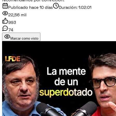
Publicado
hace 10 días
Duración:
1:02:01
22,56 mil
993
74
Marcar como visto