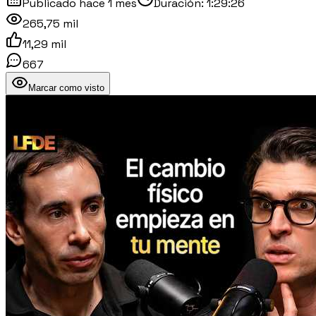
Publicado
hace 1 mes
Duración:
1:29:26
265,75 mil
11,29 mil
667
Marcar como visto