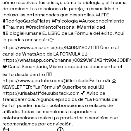
cómo resuelves tus crisis, y cómo la biología y el trauma
determinan tus relaciones de pareja, tu sexualidad e
incluso las enfermedades que desarrollas. #LFDE
#RodrigoGarciaPlatas #Psicología #Autoconocimiento
#Traumas #CrecimientoPersonal #Mentalidad
#BiologíaHumana EL LIBRO de La Fórmula del éxito. Aqui
lo puedes conseguir 👉
https://www.amazon.es/dp/8408318071 👉🏽 Únete al
canal de WhatsApp de LA FORMULA 👉🏽
https://whatsapp.com/channel/0029VaFJABr1t90eJODlF
❤️ Canal Secundario, Mismo propósito: documentar el
éxito desde dentro 👉🏻
https://www.youtube.com/@DetrásdelÉxito-n3r 📩
NEWSLETTER: "La Fórmula" Suscríbete aquí 👉🏽
https://urisabatlfde.substack.com 💕 Aviso de
transparencia: Algunos episodios de “La Fórmula del
Éxito” pueden incluir colaboraciones o enlaces de
afiliado. Todas las menciones responden a
colaboraciones reales y a productos o servicios que
recomendamos por convicción.