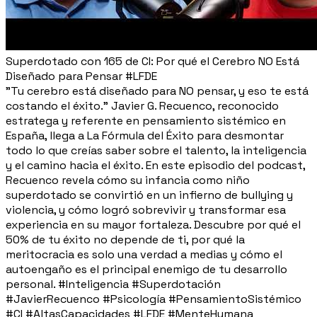
Superdotado con 165 de CI: Por qué el Cerebro NO Está
Diseñado para Pensar #LFDE
"Tu cerebro está diseñado para NO pensar, y eso te está
costando el éxito." Javier G. Recuenco, reconocido
estratega y referente en pensamiento sistémico en
España, llega a La Fórmula del Éxito para desmontar
todo lo que creías saber sobre el talento, la inteligencia
y el camino hacia el éxito. En este episodio del podcast,
Recuenco revela cómo su infancia como niño
superdotado se convirtió en un infierno de bullying y
violencia, y cómo logró sobrevivir y transformar esa
experiencia en su mayor fortaleza. Descubre por qué el
50% de tu éxito no depende de ti, por qué la
meritocracia es solo una verdad a medias y cómo el
autoengaño es el principal enemigo de tu desarrollo
personal. #Inteligencia #Superdotación
#JavierRecuenco #Psicología #PensamientoSistémico
#CI #AltasCapacidades #LFDE #MenteHumana