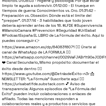
molotov. 01:08:03 - Higiene y psicología: Por qué estar
limpio te ayuda a sobrevivir. 01:12:00 - El trueque en
tiempos de guerra: Conocimientos vs. Oro. 01:31:42 -
Preparación vs. Obsesión: Dónde está el límite del
"prepper". 01:37:14 - 3 habilidades que todo joven
debería aprender antes de los 18. #LFDE #Supervivencia
#ManoloCamara #Prevencion #Seguridad #UriSabat
#PodcastEspaña EL LIBRO de La Fórmula del éxito. Aqui lo
puedes conseguir 👉
https://www.amazon.es/dp/8408318071 👉🏽 Únete al
canal de WhatsApp de LA FORMULA 👉🏽
https://whatsapp.com/channel/0029VaFJABr1t90eJODlF
❤️ Canal Secundario, Mismo propósito: documentar el
éxito desde dentro 👉🏻
https://www.youtube.com/@DetrásdelÉxito-n3r 📩
NEWSLETTER: "La Fórmula" Suscríbete aquí 👉🏽
https://urisabatlfde.substack.com 💕 Aviso de
transparencia: Algunos episodios de “La Fórmula del
Éxito” pueden incluir colaboraciones o enlaces de
afiliado. Todas las menciones responden a
colaboraciones reales y a productos o servicios que