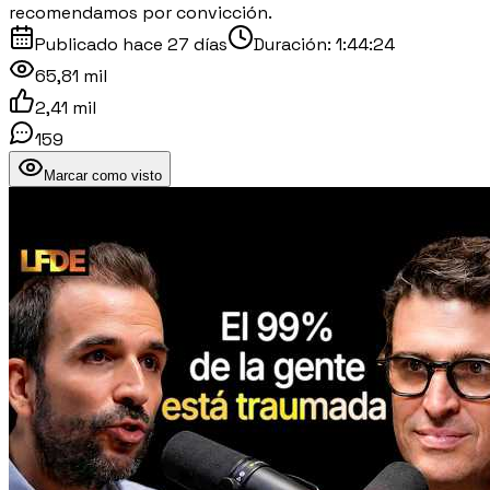
recomendamos por convicción.
Publicado
hace 27 días
Duración:
1:44:24
65,81 mil
2,41 mil
159
Marcar como visto