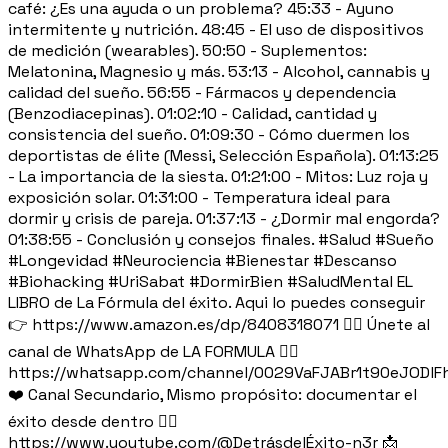
café: ¿Es una ayuda o un problema? 45:33 - Ayuno
intermitente y nutrición. 48:45 - El uso de dispositivos
de medición (wearables). 50:50 - Suplementos:
Melatonina, Magnesio y más. 53:13 - Alcohol, cannabis y
calidad del sueño. 56:55 - Fármacos y dependencia
(Benzodiacepinas). 01:02:10 - Calidad, cantidad y
consistencia del sueño. 01:09:30 - Cómo duermen los
deportistas de élite (Messi, Selección Española). 01:13:25
- La importancia de la siesta. 01:21:00 - Mitos: Luz roja y
exposición solar. 01:31:00 - Temperatura ideal para
dormir y crisis de pareja. 01:37:13 - ¿Dormir mal engorda?
01:38:55 - Conclusión y consejos finales. #Salud #Sueño
#Longevidad #Neurociencia #Bienestar #Descanso
#Biohacking #UriSabat #DormirBien #SaludMental EL
LIBRO de La Fórmula del éxito. Aqui lo puedes conseguir
👉 https://www.amazon.es/dp/8408318071 👉🏽 Únete al
canal de WhatsApp de LA FORMULA 👉🏽
https://whatsapp.com/channel/0029VaFJABr1t90eJODlF
❤️ Canal Secundario, Mismo propósito: documentar el
éxito desde dentro 👉🏻
https://www.youtube.com/@DetrásdelÉxito-n3r 📩