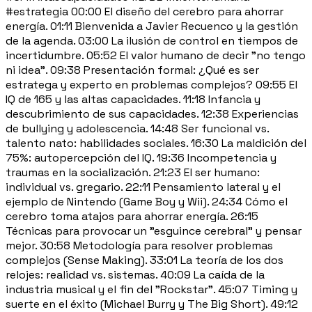
#estrategia 00:00 El diseño del cerebro para ahorrar
energía. 01:11 Bienvenida a Javier Recuenco y la gestión
de la agenda. 03:00 La ilusión de control en tiempos de
incertidumbre. 05:52 El valor humano de decir "no tengo
ni idea". 09:38 Presentación formal: ¿Qué es ser
estratega y experto en problemas complejos? 09:55 El
IQ de 165 y las altas capacidades. 11:18 Infancia y
descubrimiento de sus capacidades. 12:38 Experiencias
de bullying y adolescencia. 14:48 Ser funcional vs.
talento nato: habilidades sociales. 16:30 La maldición del
75%: autopercepción del IQ. 19:36 Incompetencia y
traumas en la socialización. 21:23 El ser humano:
individual vs. gregario. 22:11 Pensamiento lateral y el
ejemplo de Nintendo (Game Boy y Wii). 24:34 Cómo el
cerebro toma atajos para ahorrar energía. 26:15
Técnicas para provocar un "esguince cerebral" y pensar
mejor. 30:58 Metodología para resolver problemas
complejos (Sense Making). 33:01 La teoría de los dos
relojes: realidad vs. sistemas. 40:09 La caída de la
industria musical y el fin del "Rockstar". 45:07 Timing y
suerte en el éxito (Michael Burry y The Big Short). 49:12