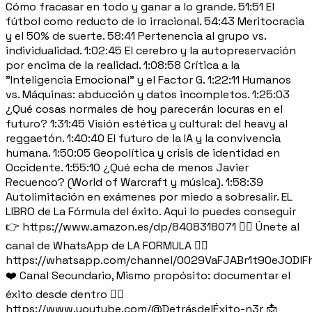
Cómo fracasar en todo y ganar a lo grande. 51:51 El
fútbol como reducto de lo irracional. 54:43 Meritocracia
y el 50% de suerte. 58:41 Pertenencia al grupo vs.
individualidad. 1:02:45 El cerebro y la autopreservación
por encima de la realidad. 1:08:58 Crítica a la
"Inteligencia Emocional" y el Factor G. 1:22:11 Humanos
vs. Máquinas: abducción y datos incompletos. 1:25:03
¿Qué cosas normales de hoy parecerán locuras en el
futuro? 1:31:45 Visión estética y cultural: del heavy al
reggaetón. 1:40:40 El futuro de la IA y la convivencia
humana. 1:50:05 Geopolítica y crisis de identidad en
Occidente. 1:55:10 ¿Qué echa de menos Javier
Recuenco? (World of Warcraft y música). 1:58:39
Autolimitación en exámenes por miedo a sobresalir. EL
LIBRO de La Fórmula del éxito. Aqui lo puedes conseguir
👉 https://www.amazon.es/dp/8408318071 👉🏽 Únete al
canal de WhatsApp de LA FORMULA 👉🏽
https://whatsapp.com/channel/0029VaFJABr1t90eJODlF
❤️ Canal Secundario, Mismo propósito: documentar el
éxito desde dentro 👉🏻
https://www.youtube.com/@DetrásdelÉxito-n3r 📩