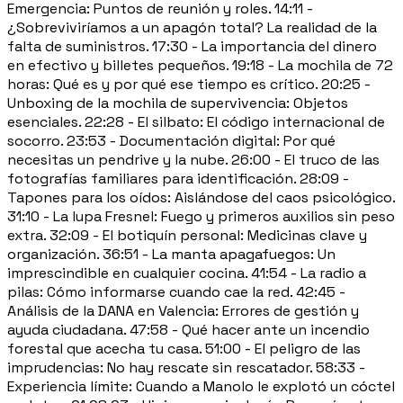
Emergencia: Puntos de reunión y roles. 14:11 -
¿Sobreviviríamos a un apagón total? La realidad de la
falta de suministros. 17:30 - La importancia del dinero
en efectivo y billetes pequeños. 19:18 - La mochila de 72
horas: Qué es y por qué ese tiempo es crítico. 20:25 -
Unboxing de la mochila de supervivencia: Objetos
esenciales. 22:28 - El silbato: El código internacional de
socorro. 23:53 - Documentación digital: Por qué
necesitas un pendrive y la nube. 26:00 - El truco de las
fotografías familiares para identificación. 28:09 -
Tapones para los oídos: Aislándose del caos psicológico.
31:10 - La lupa Fresnel: Fuego y primeros auxilios sin peso
extra. 32:09 - El botiquín personal: Medicinas clave y
organización. 36:51 - La manta apagafuegos: Un
imprescindible en cualquier cocina. 41:54 - La radio a
pilas: Cómo informarse cuando cae la red. 42:45 -
Análisis de la DANA en Valencia: Errores de gestión y
ayuda ciudadana. 47:58 - Qué hacer ante un incendio
forestal que acecha tu casa. 51:00 - El peligro de las
imprudencias: No hay rescate sin rescatador. 58:33 -
Experiencia límite: Cuando a Manolo le explotó un cóctel