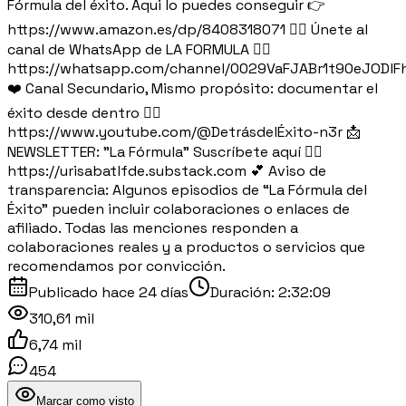
Fórmula del éxito. Aqui lo puedes conseguir 👉
https://www.amazon.es/dp/8408318071 👉🏽 Únete al
canal de WhatsApp de LA FORMULA 👉🏽
https://whatsapp.com/channel/0029VaFJABr1t90eJODlF
❤️ Canal Secundario, Mismo propósito: documentar el
éxito desde dentro 👉🏻
https://www.youtube.com/@DetrásdelÉxito-n3r 📩
NEWSLETTER: "La Fórmula" Suscríbete aquí 👉🏽
https://urisabatlfde.substack.com 💕 Aviso de
transparencia: Algunos episodios de “La Fórmula del
Éxito” pueden incluir colaboraciones o enlaces de
afiliado. Todas las menciones responden a
colaboraciones reales y a productos o servicios que
recomendamos por convicción.
Publicado
hace 24 días
Duración:
2:32:09
310,61 mil
6,74 mil
454
Marcar como visto