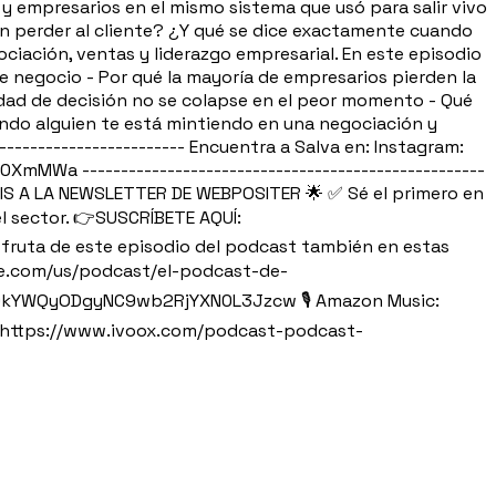
 y empresarios en el mismo sistema que usó para salir vivo
in perder al cliente? ¿Y qué se dice exactamente cuando
ciación, ventas y liderazgo empresarial. En este episodio
e negocio - Por qué la mayoría de empresarios pierden la
dad de decisión no se colapse en el peor momento - Qué
ndo alguien te está mintiendo en una negociación y
------------------------- Encuentra a Salva en: Instagram:
MWa ----------------------------------------------------
TIS A LA NEWSLETTER DE WEBPOSITER 🌟 ✅ Sé el primero en
el sector. 👉SUSCRÍBETE AQUÍ:
 Disfruta de este episodio del podcast también en estas
ple.com/us/podcast/el-podcast-de-
y9kYWQyODgyNC9wb2RjYXN0L3Jzcw 🎙️ Amazon Music:
 https://www.ivoox.com/podcast-podcast-