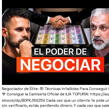
Negociador de Élite: 15 Técnicas Infalibles Para Consegui
🌹 Consigue la Camiseta Oficial de ILIA TOPURIA: https:/
ebook/dp/B0FKJ8XZ5V Cada vez que un cliente te pide un d
sin verificarlo, estás perdiendo dinero. Y cada vez que s