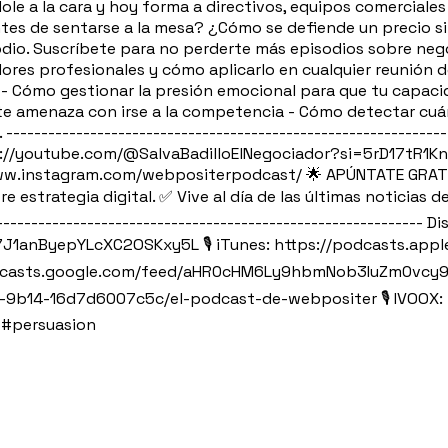
dole a la cara y hoy forma a directivos, equipos comerciales
ntes de sentarse a la mesa? ¿Cómo se defiende un precio s
odio. Suscríbete para no perderte más episodios sobre nego
ores profesionales y cómo aplicarlo en cualquier reunión d
 - Cómo gestionar la presión emocional para que tu capaci
 te amenaza con irse a la competencia - Cómo detectar cuá
-------------------------------------------------------------
//youtube.com/@SalvaBadilloElNegociador?si=5rD17tR1Kn0Xm
s://www.instagram.com/webpositerpodcast/ 🌟 APÚNTATE GRA
estrategia digital. ✅ Vive al día de las últimas noticias d
------------------------------------------------------------
w/7J1anByepYLcXC2OSKxy5L 🎙️ iTunes: https://podcasts.ap
//podcasts.google.com/feed/aHR0cHM6Ly9hbmNob3IuZm0vc
9b14-16d7d6007c5c/el-podcast-de-webpositer 🎙️ IVOOX:
 #persuasion