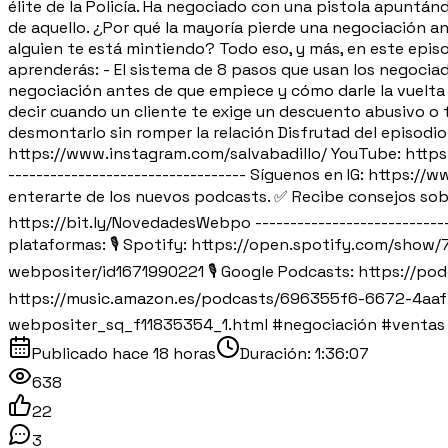
élite de la Policía. Ha negociado con una pistola apuntán
de aquello. ¿Por qué la mayoría pierde una negociación a
alguien te está mintiendo? Todo eso, y más, en este epis
aprenderás: - El sistema de 8 pasos que usan los negociad
negociación antes de que empiece y cómo darle la vuelta
decir cuando un cliente te exige un descuento abusivo o
desmontarlo sin romper la relación Disfrutad del episodio. -
https://www.instagram.com/salvabadillo/ YouTube: https:
---------------------------------- Síguenos en IG: http
enterarte de los nuevos podcasts. ✅ Recibe consejos sobre 
https://bit.ly/NovedadesWebpo ----------------------------
plataformas: 🎙️ Spotify: https://open.spotify.com/sho
webpositer/id1671990221 🎙️ Google Podcasts: https:
https://music.amazon.es/podcasts/696355f6-6672-4aaf-
webpositer_sq_f11835354_1.html #negociación #ventas
Publicado
hace 18 horas
Duración:
1:36:07
638
22
3