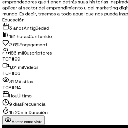
emprendedores que tienen detrás suya historias inspira
aplicar al sector del emprendimiento y del marketing dig
mundo. Es decir, traemos a todo aquel que nos pueda inspi
Educación
3 años
Antigüedad
181 horas
Contenido
2.6%
Engagement
186 mil
Suscriptores
TOP#
99
1,61 mil
Vídeos
TOP#
66
31 M
Visitas
TOP#
114
Hoy
Último
9 días
Frecuencia
1h 20min
Duración
Marcar como visto