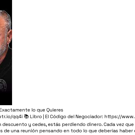
r Exactamente lo que Quieres
/wptr.io/qq4i 📚 Libro | El Código del Negociador: https:/
escuento y cedes, estás perdiendo dinero. Cada vez que al
ales de una reunión pensando en todo lo que deberías haber d