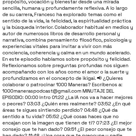
propósito, vocación y bienestar desde una mirada
sencilla, humana y profundamente reflexiva. A lo largo
de su carrera, Francesc ha explorado temas como el
sentido de la vida, la felicidad, la espiritualidad práctica
y la búsqueda interior. Colaborador habitual en medios y
autor de numerosos libros de desarrollo personal y
narrativa, combina pensamiento filosófico, psicología y
experiencias vitales para invitar a vivir con más
conciencia, coherencia y calma en un mundo acelerado.
En este episodio hablamos sobre propósito y felicidad.
Reflexionamos sobre preguntas profundas nos siguen
acompañando con los años como el amor o la suerte y
profundizamos en el concepto de ikigai. 📢 ¿Quieres
colaborar o patrocinar 1000 Maneras? Escríbenos a:
1000maneraspodcast@gmail.com MINUTAJE DEL
EPISODIO: 00:00 Intro 01:22 ¿La IA nos va a hacer mejores
o peores? 03:03 ¿Quién eres realmente? 03:52 ¿En qué
áreas te sigues sintiendo perdido? 04:48 ¿Qué da
sentido a tu vida? 05:52 ¿Qué cosas haces que no
encajan con la imagen que tienen de ti? 07:23 ¿El mejor
consejo que te han dado? 09:51 ¿El peor consejo que te
han dado? 11:48 ¿Una cosa que te preocupe y nadie