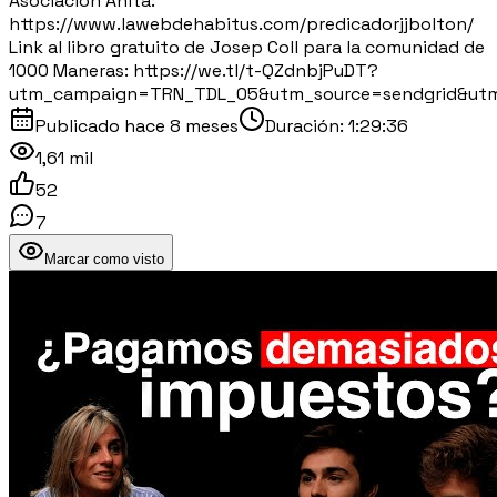
Asociación Anita:
https://www.lawebdehabitus.com/predicadorjjbolton/
Link al libro gratuito de Josep Coll para la comunidad de
1000 Maneras: https://we.tl/t-QZdnbjPuDT?
utm_campaign=TRN_TDL_05&utm_source=sendgrid&ut
Publicado
hace 8 meses
Duración:
1:29:36
1,61 mil
52
7
Marcar como visto