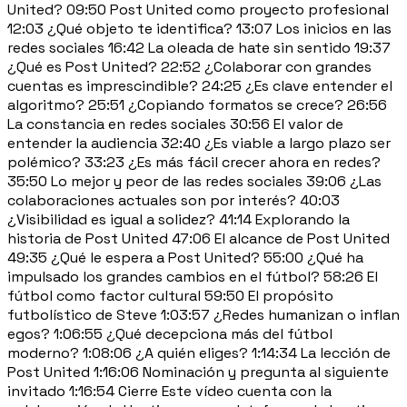
United? 09:50 Post United como proyecto profesional
12:03 ¿Qué objeto te identifica? 13:07 Los inicios en las
redes sociales 16:42 La oleada de hate sin sentido 19:37
¿Qué es Post United? 22:52 ¿Colaborar con grandes
cuentas es imprescindible? 24:25 ¿Es clave entender el
algoritmo? 25:51 ¿Copiando formatos se crece? 26:56
La constancia en redes sociales 30:56 El valor de
entender la audiencia 32:40 ¿Es viable a largo plazo ser
polémico? 33:23 ¿Es más fácil crecer ahora en redes?
35:50 Lo mejor y peor de las redes sociales 39:06 ¿Las
colaboraciones actuales son por interés? 40:03
¿Visibilidad es igual a solidez? 41:14 Explorando la
historia de Post United 47:06 El alcance de Post United
49:35 ¿Qué le espera a Post United? 55:00 ¿Qué ha
impulsado los grandes cambios en el fútbol? 58:26 El
fútbol como factor cultural 59:50 El propósito
futbolístico de Steve 1:03:57 ¿Redes humanizan o inflan
egos? 1:06:55 ¿Qué decepciona más del fútbol
moderno? 1:08:06 ¿A quién eliges? 1:14:34 La lección de
Post United 1:16:06 Nominación y pregunta al siguiente
invitado 1:16:54 Cierre Este vídeo cuenta con la