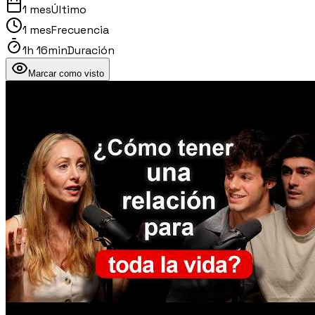
1 mes
Último
1 mes
Frecuencia
1h 16min
Duración
Marcar como visto