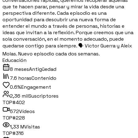
conversaciones rápidas, queremos recuperar aquellas
que te hacen parar, pensar y mirar la vida desde una
perspectiva diferente. Cada episodio es una
oportunidad para descubrir una nueva forma de
entender el mundo a través de personas, historias e
ideas que invitan a la reflexión. Porque creemos que una
sola conversación, en el momento adecuado, puede
quedarse contigo para siempre. 🗣️ Víctor Guerra y Aleix
Molas. Nuevo episodio cada dos semanas.
Educación
8 meses
Antigüedad
7.6 horas
Contenido
0.6%
Engagement
2,36 mil
Suscriptores
TOP#
402
572
Vídeos
TOP#
228
1,33 M
Visitas
TOP#
316