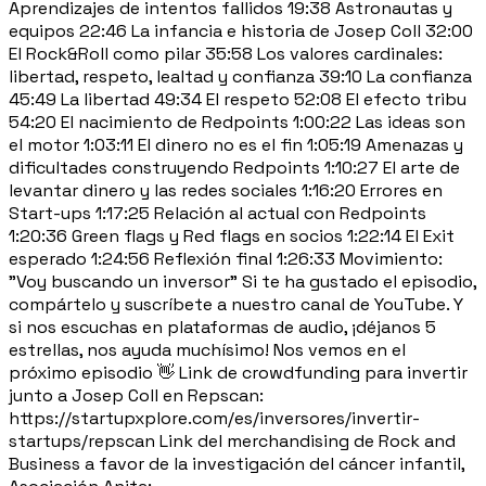
Aprendizajes de intentos fallidos 19:38 Astronautas y
equipos 22:46 La infancia e historia de Josep Coll 32:00
El Rock&Roll como pilar 35:58 Los valores cardinales:
libertad, respeto, lealtad y confianza 39:10 La confianza
45:49 La libertad 49:34 El respeto 52:08 El efecto tribu
54:20 El nacimiento de Redpoints 1:00:22 Las ideas son
el motor 1:03:11 El dinero no es el fin 1:05:19 Amenazas y
dificultades construyendo Redpoints 1:10:27 El arte de
levantar dinero y las redes sociales 1:16:20 Errores en
Start-ups 1:17:25 Relación al actual con Redpoints
1:20:36 Green flags y Red flags en socios 1:22:14 El Exit
esperado 1:24:56 Reflexión final 1:26:33 Movimiento:
"Voy buscando un inversor" Si te ha gustado el episodio,
compártelo y suscríbete a nuestro canal de YouTube. Y
si nos escuchas en plataformas de audio, ¡déjanos 5
estrellas, nos ayuda muchísimo! Nos vemos en el
próximo episodio 👋 Link de crowdfunding para invertir
junto a Josep Coll en Repscan:
https://startupxplore.com/es/inversores/invertir-
startups/repscan Link del merchandising de Rock and
Business a favor de la investigación del cáncer infantil,