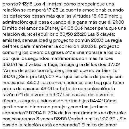
pronto? 13:18 Los 4 jinetes: cómo predecir que una
relación se romperá 17:25 La cuenta emocional: cuando
los defectos pesan más que las virtudes 18:43 Dinero y
admiración: qué pasa cuando ella gana más que él 21:00
El mito del amor de Disney 24:06 Qué hacer para que una
relación dure: el equilibrio 50/50 25:28 Las 3 claves:
amistad, sensualidad y proyecto común 28:06 La regla
del tres para mantener la conexión 30:03 El proyecto
común y los divorcios grises 31:19 Enamorarse a los 50:
por qué los segundos matrimonios son más felices
33:03 Las 3 vidas: la tuya, la suya y la de los dos 37:02
"Antes de estar con alguien, tienes que estar bien tú"
39:23 ¿Siempre 50/50? Por qué las crisis de pareja son
necesarias 44:03 Las conversaciones que hay que tener
antes de casarse 48:13 La falta de comunicación: la
razón nº1 de divorcio 53:07 Las causas del divorcio:
dinero, suegros y educación de los hijos 54:42 Cómo
gestionar el dinero en pareja: ¿cuentas juntas o
separadas? 57:54 El 70% de los matrimonios se divorcia:
nos casaremos 3 veces 58:59 Verdad o mito 1:02:30 ¿Sin
pasión la relación está condenada? El mito del amor