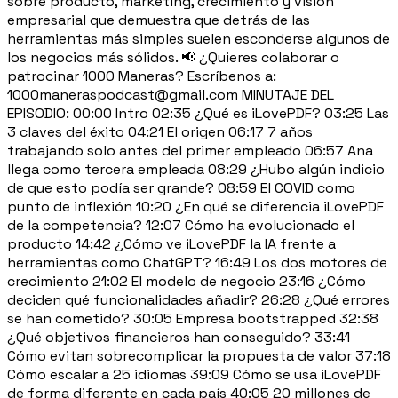
sobre producto, marketing, crecimiento y visión
empresarial que demuestra que detrás de las
herramientas más simples suelen esconderse algunos de
los negocios más sólidos. 📢 ¿Quieres colaborar o
patrocinar 1000 Maneras? Escríbenos a:
1000maneraspodcast@gmail.com MINUTAJE DEL
EPISODIO: 00:00 Intro 02:35 ¿Qué es iLovePDF? 03:25 Las
3 claves del éxito 04:21 El origen 06:17 7 años
trabajando solo antes del primer empleado 06:57 Ana
llega como tercera empleada 08:29 ¿Hubo algún indicio
de que esto podía ser grande? 08:59 El COVID como
punto de inflexión 10:20 ¿En qué se diferencia iLovePDF
de la competencia? 12:07 Cómo ha evolucionado el
producto 14:42 ¿Cómo ve iLovePDF la IA frente a
herramientas como ChatGPT? 16:49 Los dos motores de
crecimiento 21:02 El modelo de negocio 23:16 ¿Cómo
deciden qué funcionalidades añadir? 26:28 ¿Qué errores
se han cometido? 30:05 Empresa bootstrapped 32:38
¿Qué objetivos financieros han conseguido? 33:41
Cómo evitan sobrecomplicar la propuesta de valor 37:18
Cómo escalar a 25 idiomas 39:09 Cómo se usa iLovePDF
de forma diferente en cada país 40:05 20 millones de