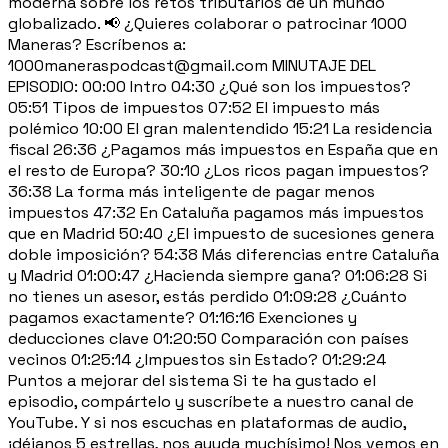
moderna sobre los retos tributarios de un mundo
globalizado. 📢 ¿Quieres colaborar o patrocinar 1000
Maneras? Escríbenos a:
1000maneraspodcast@gmail.com MINUTAJE DEL
EPISODIO: 00:00 Intro 04:30 ¿Qué son los impuestos?
05:51 Tipos de impuestos 07:52 El impuesto más
polémico 10:00 El gran malentendido 15:21 La residencia
fiscal 26:36 ¿Pagamos más impuestos en España que en
el resto de Europa? 30:10 ¿Los ricos pagan impuestos?
36:38 La forma más inteligente de pagar menos
impuestos 47:32 En Cataluña pagamos más impuestos
que en Madrid 50:40 ¿El impuesto de sucesiones genera
doble imposición? 54:38 Más diferencias entre Cataluña
y Madrid 01:00:47 ¿Hacienda siempre gana? 01:06:28 Si
no tienes un asesor, estás perdido 01:09:28 ¿Cuánto
pagamos exactamente? 01:16:16 Exenciones y
deducciones clave 01:20:50 Comparación con países
vecinos 01:25:14 ¿Impuestos sin Estado? 01:29:24
Puntos a mejorar del sistema Si te ha gustado el
episodio, compártelo y suscríbete a nuestro canal de
YouTube. Y si nos escuchas en plataformas de audio,
¡déjanos 5 estrellas, nos ayuda muchísimo! Nos vemos en