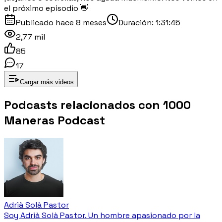
el próximo episodio 👋
Publicado
hace 8 meses
Duración:
1:31:45
2,77 mil
85
17
Cargar más videos
Podcasts relacionados con
1000
Maneras Podcast
Adrià Solà Pastor
Soy Adrià Solà Pastor. Un hombre apasionado por la