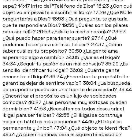
sepa? 14:47 Intro del “Teléfono de Dios” 16:23 ¿Con qué
objetivo empezaste a escribir el libro? 17:29 ¿Qué NO le
preguntarías a Dios? 18:58 ¿Qué pregunta te gustaría
que te respondiera Dios? 19:56 ¿Cuáles son los pilares
para ser feliz? 20:53 ¿Existe la media naranja? 23:53
¿Qué puedo hacer para tener suerte? 27:14 ¿Qué
podemos hacer para ser más felices? 27:37 ¿Cómo
saber cuál es tu propósito? 30:50 ¿La gente ama
esperando algo a cambio? 34:05 ¿Qué es el Ikigai?
34:34 ¿Seguir tu pasión es un mal consejo? 35:29 ¿Es
sencillo identificar tu Ikigai? 36:02 ¿Cuánta gente
encuentra el Ikigai? 36:34 ¿Encontrar tu propósito te
garantiza dejar de sentirte vacío? 38:04 ¿La búsqueda
de propósito puede ser una fuente de ansiedad? 39:44
¿Encontrar el propósito es un lujo de sociedades
cómodas? 40:27 ¿Las personas muy exitosas pueden
dormir bien? 41:53 ¿Necesitamos todos descubrir el
ikigai para ser felices? 42:55 ¿El ikigai se construye
mejor en hábitos más pequeños? 44:15 ¿El ikigai es
permanente y único? 47:04 ¿Qué objeto te identifica?
49:51 ¿A quién nominas para el siguiente episodio?