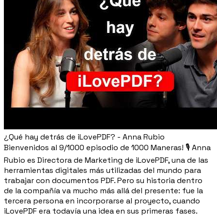
¿Qué hay detrás de iLovePDF? - Anna Rubio
Bienvenidos al 9/1000 episodio de 1000 Maneras! 🎙️ Anna
Rubio es Directora de Marketing de iLovePDF, una de las
herramientas digitales más utilizadas del mundo para
trabajar con documentos PDF. Pero su historia dentro
de la compañía va mucho más allá del presente: fue la
tercera persona en incorporarse al proyecto, cuando
iLovePDF era todavía una idea en sus primeras fases.