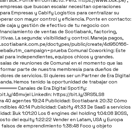
san Buk. Ponte en contacto: Perú: https://www.buk.pe/ ,
as empresas que buscan escalar necesitan operaciones
para Empresas y Cabify Logistics para centralizar su
operar con mayor control y eficiencia. Ponte en contacto:
e caja y gestión de efectivo de tu negocio con
 financiamiento de ventas de Scotiabank, factoring,
ivas. La segunda: visibilidad y control. Maneja pagos,
lic.scotiabank.com.pe/doctypes/public/create/4d950166-
eba&utm_campaign=prueba Comunal Coworking: Este
al para independientes, equipos chicos y grandes.
s salas de reuniones de Comunal en el momento que las
 formar parte de nuestra membresía para dueños de
res de servicios. Si quieres ser un Partner de Era Digital
manda. Hemos tenido la oportunidad de trabajar con
═════ Canales de Era Digital Spotify:
it.ly/46mvjel LinkedIn: https://bit.ly/3RS5LS8
a 40 agentes 19:24 Publicidad: Scotiabank 20:32 Cómo
ndibles 40:14 Publicidad: Cabify 41:33 De SaaS a servicios
dad: Buk 1:01:20 Los 6 engines del holding 1:04:08 BOSS,
osto del equity 1:22:22 Vender en Latam, USA y Europa
os falsos de emprendimiento 1:38:48 Foco y objeto