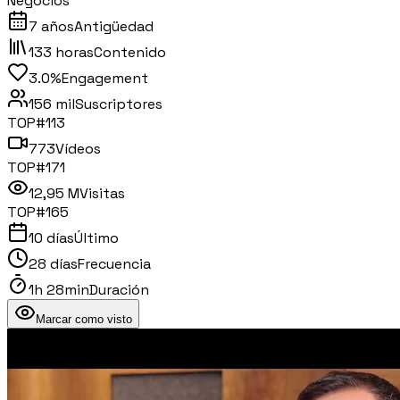
Negocios
7 años
Antigüedad
133 horas
Contenido
3.0%
Engagement
156 mil
Suscriptores
TOP#
113
773
Vídeos
TOP#
171
12,95 M
Visitas
TOP#
165
10 días
Último
28 días
Frecuencia
1h 28min
Duración
Marcar como visto