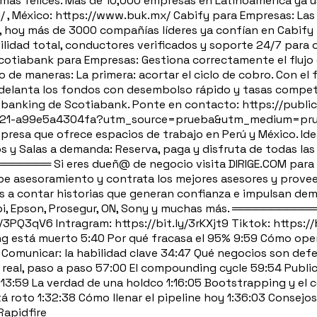
más felices. Más de 10,000 empresas en Latinoamérica ya u
cl/ , México: https://www.buk.mx/ Cabify para Empresas: L
o, hoy más de 3000 compañías líderes ya confían en Cabify 
ilidad total, conductores verificados y soporte 24/7 para 
tiabank para Empresas: Gestiona correctamente el flujo d
 de maneras: La primera: acortar el ciclo de cobro. Con el
adelanta los fondos con desembolso rápido y tasas competit
lebanking de Scotiabank. Ponte en contacto: https://pub
c21-a99e5a4304fa?utm_source=prueba&utm_medium=pru
resa que ofrece espacios de trabajo en Perú y México. Ide
os y Salas a demanda: Reserva, paga y disfruta de todas la
═══════ Si eres dueñ@ de negocio visita DIRIGE.COM para
be asesoramiento y contrata los mejores asesores y proveedo
as a contar historias que generan confianza e impulsan de
ppi, Epson, Prosegur, ON, Sony y muchas más. ═══════════
/3PQ3qV6 Intragram: https://bit.ly/3rKXjt9 Tiktok: https://b
está muerto 5:40 Por qué fracasa el 95% 9:59 Cómo oper
0 Comunicar: la habilidad clave 34:47 Qué negocios son defe
real, paso a paso 57:00 El compounding cycle 59:54 Publici
3:59 La verdad de una holdco 1:16:05 Bootstrapping y el c
stá roto 1:32:38 Cómo llenar el pipeline hoy 1:36:03 Consej
Rapidfire