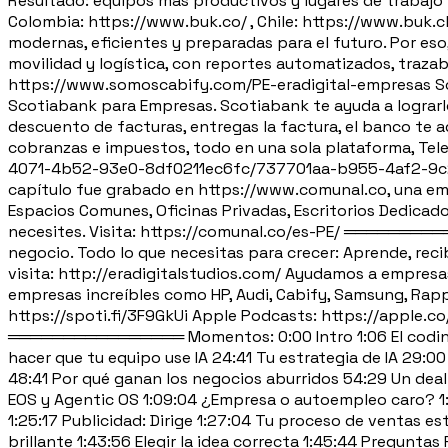
Resultado: equipos más productivos y lugares de trabajo 
Colombia: https://www.buk.co/ , Chile: https://www.buk.
modernas, eficientes y preparadas para el futuro. Por es
movilidad y logística, con reportes automatizados, trazab
https://www.somoscabify.com/PE-eradigital-empresas Sco
Scotiabank para Empresas. Scotiabank te ayuda a lograrlo
descuento de facturas, entregas la factura, el banco te 
cobranzas e impuestos, todo en una sola plataforma, Te
4071-4b52-93e0-8df0211ec6fc/737701aa-b955-4af2-9
capítulo fue grabado en https://www.comunal.co, una emp
Espacios Comunes, Oficinas Privadas, Escritorios Dedicad
necesites. Visita: https://comunal.co/es-PE/ ═════════
negocio. Todo lo que necesitas para crecer: Aprende, reci
visita: http://eradigitalstudios.com/ Ayudamos a empres
empresas increíbles como HP, Audi, Cabify, Samsung, Ra
https://spoti.fi/3F9GkUi Apple Podcasts: https://apple.co
════════════════ Momentos: 0:00 Intro 1:06 El coding 
hacer que tu equipo use IA 24:41 Tu estrategia de IA 29:0
48:41 Por qué ganan los negocios aburridos 54:29 Un deal 
EOS y Agentic OS 1:09:04 ¿Empresa o autoempleo caro? 1:1
1:25:17 Publicidad: Dirige 1:27:04 Tu proceso de ventas e
brillante 1:43:56 Elegir la idea correcta 1:45:44 Preguntas 