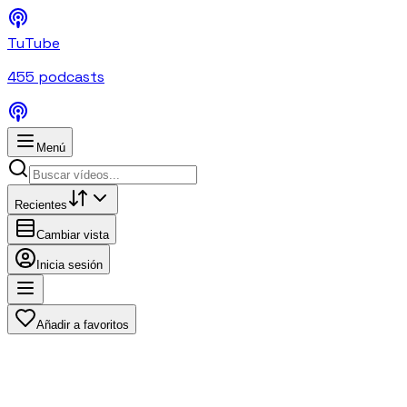
TuTube
455
podcasts
Menú
Recientes
Cambiar vista
Inicia sesión
Añadir a favoritos