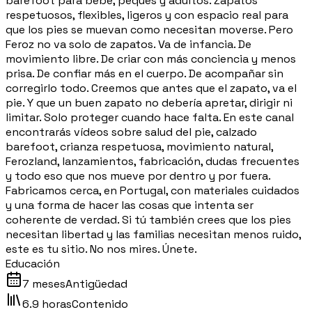
barefoot para bebé, peques y adultos. Zapatos
respetuosos, flexibles, ligeros y con espacio real para
que los pies se muevan como necesitan moverse. Pero
Feroz no va solo de zapatos. Va de infancia. De
movimiento libre. De criar con más conciencia y menos
prisa. De confiar más en el cuerpo. De acompañar sin
corregirlo todo. Creemos que antes que el zapato, va el
pie. Y que un buen zapato no debería apretar, dirigir ni
limitar. Solo proteger cuando hace falta. En este canal
encontrarás vídeos sobre salud del pie, calzado
barefoot, crianza respetuosa, movimiento natural,
Ferozland, lanzamientos, fabricación, dudas frecuentes
y todo eso que nos mueve por dentro y por fuera.
Fabricamos cerca, en Portugal, con materiales cuidados
y una forma de hacer las cosas que intenta ser
coherente de verdad. Si tú también crees que los pies
necesitan libertad y las familias necesitan menos ruido,
este es tu sitio. No nos mires. Únete.
Educación
7 meses
Antigüedad
6.9 horas
Contenido