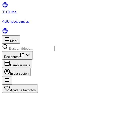
TuTube
460
podcasts
Menú
Recientes
Cambiar vista
Inicia sesión
Añadir a favoritos