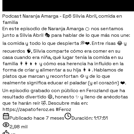
Podcast Naranja Amarga - Ep6 Silvia Abril, comida en
familia
En este episodio de Naranja Amarga 🍊 nos sentamos
junto a Silvia Abril 🎭 para hablar de lo que más nos une:
la comida y todo lo que despierta 💭❤️. Entre risas 😂 y
recuerdos 🧠, Silvia comparte cómo era comer en su
casa cuando era niña, qué lugar tenía la comida en su
familia 👨‍👩‍👧‍👦 y cómo esa herencia ha influido en la
forma de criar y alimentar a su hija 👩‍👧. Hablamos de
platos que marcan y reconfortan 🥘 y de lo que
realmente significa educar el paladar (y el corazón) ❤️.
Un episodio grabado con público en Ferozland que ha
resultado divertido 😄, honesto ✨ y lleno de anécdotas
que te harán reír 🤣. Descubre más en:
https://zapatoferoz.es #Feroz
Publicado
hace 7 meses
Duración:
1:17:51
2,98 mil