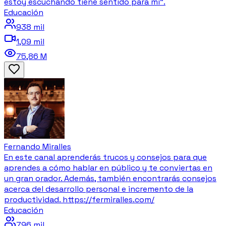
estoy escuchando tiene sentido para mí".
Educación
938 mil
1,09 mil
75,86 M
Fernando Miralles
En este canal aprenderás trucos y consejos para que
aprendes a cómo hablar en público y te conviertas en
un gran orador. Además, también encontrarás consejos
acerca del desarrollo personal e incremento de la
productividad. https://fermiralles.com/
Educación
796 mil