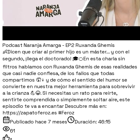
Podcast Naranja Amarga - EP2 Ruxanda Ghemis
👶Dicen que criar al primer hijo es un máster… y con el
segundo, ¡llega el doctorado! 🎓🍊En esta charla sin
filtros hablamos con Ruxanda Ghemis de esas realidades
que casi nadie confiesa, de los fallos que todas
compartimos 🤦♀️ y de cómo el sentido del humor se
convierte en nuestra mejor herramienta para sobrevivir
a la crianza 💪😂. Si necesitas un rato para reírte,
sentirte comprendida o simplemente soltar aire, este
episodio te va a encantar Descubre más en:
https://zapatoferoz.es #Feroz
Publicado
hace 7 meses
Duración:
46:15
61
1