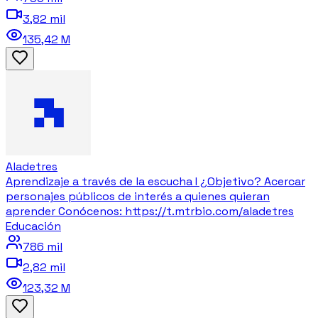
3,82 mil
135,42 M
Aladetres
Aprendizaje a través de la escucha I ¿Objetivo? Acercar
personajes públicos de interés a quienes quieran
aprender Conócenos: https://t.mtrbio.com/aladetres
Educación
786 mil
2,82 mil
123,32 M