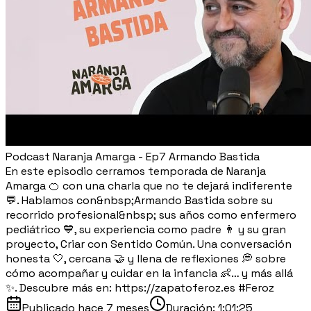
Podcast Naranja Amarga - Ep7 Armando Bastida
En este episodio cerramos temporada de Naranja
Amarga 🍊 con una charla que no te dejará indiferente
💬. Hablamos con&nbsp;Armando Bastida sobre su
recorrido profesional&nbsp; sus años como enfermero
pediátrico 💙, su experiencia como padre 👨 y su gran
proyecto, Criar con Sentido Común. Una conversación
honesta 🤍, cercana 🤝 y llena de reflexiones 💭 sobre
cómo acompañar y cuidar en la infancia 👶… y más allá
✨. Descubre más en: https://zapatoferoz.es #Feroz
Publicado
hace 7 meses
Duración:
1:01:25