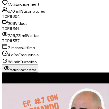
1.5%
Engagement
5,16 mil
Suscriptores
TOP#
364
268
Vídeos
TOP#
341
725,73 mil
Visitas
TOP#
357
7 meses
Último
4 días
Frecuencia
58 min
Duración
Marcar como visto