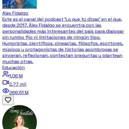
Alex Fidalgo
Este es el canal del podcast 'Lo que tú digas' en el que,
desde 2017, Álex Fidalgo se encuentra con las
personalidades más interesantes del país para dialogar
sin rumbo fijo ni limitaciones de ningún tipo.
Humoristas, científicos, cineastas, filósofos, escritores,
músicos y protagonistas de historias asombrosas se
sinceran, reflexionan, contestan preguntas y plantean
muchas otras.
Educación
1,06 M
2,77 mil
266,51 M