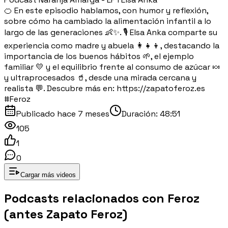
🍊 En este episodio hablamos, con humor y reflexión,
sobre cómo ha cambiado la alimentación infantil a lo
largo de las generaciones 👶✨. 🎙️ Elsa Anka comparte su
experiencia como madre y abuela 👩‍👧‍👦, destacando la
importancia de los buenos hábitos 🌱, el ejemplo
familiar 💛 y el equilibrio frente al consumo de azúcar 🍬
y ultraprocesados 🥤, desde una mirada cercana y
realista 💬. Descubre más en: https://zapatoferoz.es
#Feroz
Publicado
hace 7 meses
Duración:
48:51
105
1
0
Cargar más videos
Podcasts relacionados con
Feroz
(antes Zapato Feroz)