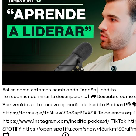
Así es como estamos cambiando España | Inédito
Te recomiendo mirar la descripción…⬇️ 🎁 Descubre cómo co
Bienvenido a otro nuevo episodio de Inédito Podcast!!🎙️
https://forms.gle/fbNuvwVDoSapMVXSA Te dejamos aquí aba
https://www.instagram.com/inedito.podcast/ TikTok h
SPOTIFY https://open.spotify.com/show/43urkmfS0ruRmz4