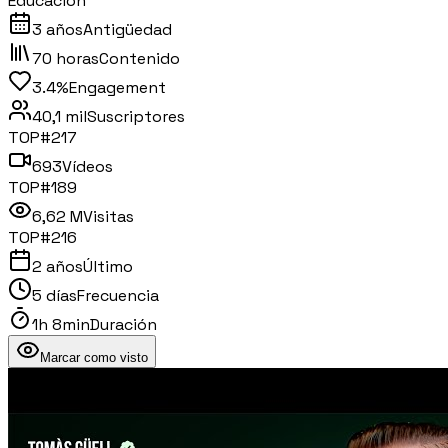
Educación
3 años
Antigüedad
70 horas
Contenido
3.4%
Engagement
40,1 mil
Suscriptores
TOP#
217
693
Vídeos
TOP#
189
6,62 M
Visitas
TOP#
216
2 años
Último
5 días
Frecuencia
1h 8min
Duración
Marcar como visto