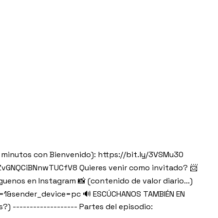
5 minutos con Bienvenido): https://bit.ly/3VSMu30
gle/ZvGNQCiBNnwTUCfV8 Quieres venir como invitado? 📨
enos en Instagram 📸 (contenido de valor diario...)
p=1&sender_device=pc 🔊 ESCÚCHANOS TAMBIÉN EN
------------------ Partes del episodio: