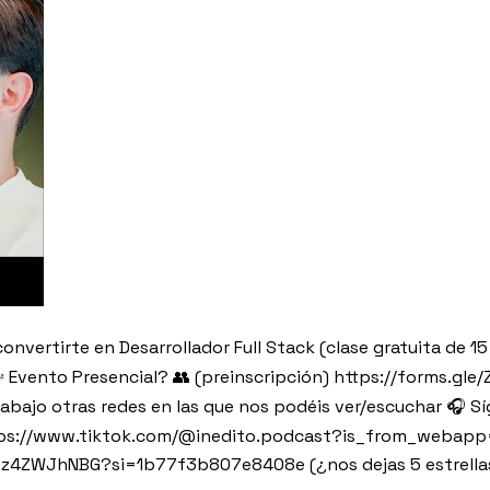
nvertirte en Desarrollador Full Stack (clase gratuita de 1
 🗣️ Evento Presencial? 👥 (preinscripción) https://forms.
jo otras redes en las que nos podéis ver/escuchar 🎧 Sígu
ttps://www.tiktok.com/@inedito.podcast?is_from_webap
ZWJhNBG?si=1b77f3b807e8408e (¿nos dejas 5 estrellas?) -