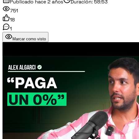
Publicado
hace 2 años
Duración:
58:53
751
18
1
Marcar como visto