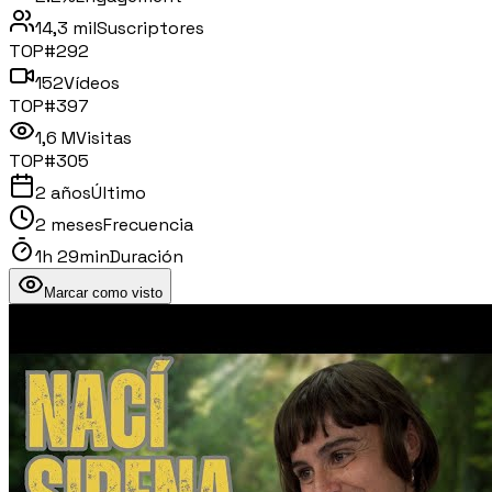
14,3 mil
Suscriptores
TOP#
292
152
Vídeos
TOP#
397
1,6 M
Visitas
TOP#
305
2 años
Último
2 meses
Frecuencia
1h 29min
Duración
Marcar como visto