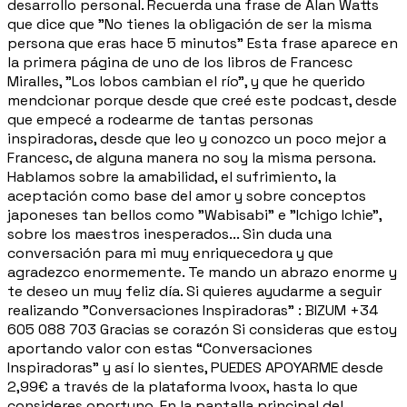
desarrollo personal. Recuerda una frase de Alan Watts
que dice que "No tienes la obligación de ser la misma
persona que eras hace 5 minutos" Esta frase aparece en
la primera página de uno de los libros de Francesc
Miralles, "Los lobos cambian el río", y que he querido
mendcionar porque desde que creé este podcast, desde
que empecé a rodearme de tantas personas
inspiradoras, desde que leo y conozco un poco mejor a
Francesc, de alguna manera no soy la misma persona.
Hablamos sobre la amabilidad, el sufrimiento, la
aceptación como base del amor y sobre conceptos
japoneses tan bellos como "Wabisabi" e "Ichigo Ichie",
sobre los maestros inesperados... Sin duda una
conversación para mi muy enriquecedora y que
agradezco enormemente. Te mando un abrazo enorme y
te deseo un muy feliz día. Si quieres ayudarme a seguir
realizando "Conversaciones Inspiradoras" : BIZUM +34
605 088 703 Gracias se corazón Si consideras que estoy
aportando valor con estas “Conversaciones
Inspiradoras” y así lo sientes, PUEDES APOYARME desde
2,99€ a través de la plataforma Ivoox, hasta lo que
consideres oportuno. En la pantalla principal del