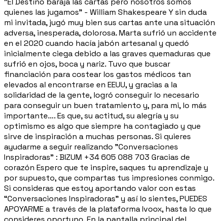
"El Destino baraja las cartas pero nosotros somos
quienes las jugamos" - William Shakespeare Y sin duda
mi invitada, jugó muy bien sus cartas ante una situación
adversa, inesperada, dolorosa. Marta sufrió un accidente
en el 2020 cuando hacía jabón artesanal y quedó
inicialmente ciega debido a las graves quemaduras que
sufrió en ojos, boca y nariz. Tuvo que buscar
financiación para costear los gastos médicos tan
elevados al encontrarse en EEUU, y gracias a la
solidaridad de la gente, logró conseguir lo necesario
para conseguir un buen tratamiento y, para mi, lo más
importante…. Es que, su actitud, su alegría y su
optimismo es algo que siempre ha contagiado y que
sirve de inspiración a muchas personas. Si quieres
ayudarme a seguir realizando "Conversaciones
Inspiradoras" : BIZUM +34 605 088 703 Gracias de
corazón Espero que te inspire, saques tu aprendizaje y
por supuesto, que compartas tus impresiones conmigo.
Si consideras que estoy aportando valor con estas
“Conversaciones Inspiradoras” y así lo sientes, PUEDES
APOYARME a través de la plataforma Ivoox, hasta lo que
consideres oportuno. En la pantalla principal del