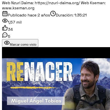
Web Nzuri Daima: https://nzuri-daima.org/ Web Kseman:
www.kseman.org
Publicado
hace 2 años
Duración:
1:35:21
1,57 mil
34
5
Marcar como visto