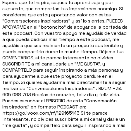
Espero que te inspire, saques tu aprendizaje y por
supuesto, que compartas tus impresiones conmigo. Si
consideras que estoy aportando valor con estas
“Conversaciones Inspiradoras” y así lo sientes, PUEDES
APOYARME en el "botoncito" de apoyar de la portada de
este podcast. Con vuestro apoyo me ayudáis de verdad
a que pueda dedicar mas tiempo a este podcast, me
ayudáis a que sea realmente un proyecto sostenible y
pueda compartirlo durante mucho tiempo. Déjame tus
COMENTARIOS, si te parece interesante no olvides
SUSCRIBIRTE a mi canal, darle un "ME GUSTA", y
COMPÁRTELO para seguir inspirando a más personas y
para ayudarme a que este proyecto perdure en el
tiempo. Si quieres ayudarme más directamente a seguir
realizando "Conversaciones Inspiradoras" : BIZUM +34
605 088 703 Gracias de corazón, feliz día y feliz vida.
Puedes escuchar el EPISODIO de esta "Conversación
Inspiradora" en formato PODCAST en:
https://go.ivoox.com/rf/129165143 Si te parece
interesante, no olvides suscribirte a mi canal y darle un
"me gusta" , y compártelo para seguir inspirando a más