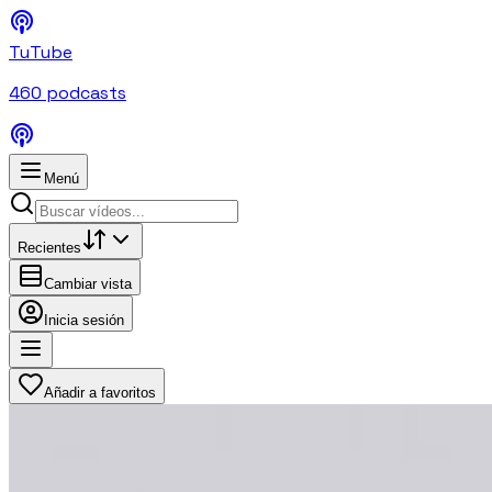
TuTube
460
podcasts
Menú
Recientes
Cambiar vista
Inicia sesión
Añadir a favoritos