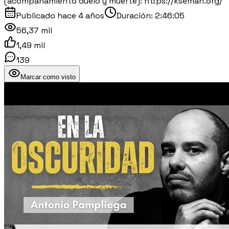
(acompañamiento duelo y muerte): https://kseman.org/
Publicado
hace 4 años
Duración:
2:46:05
56,37 mil
1,49 mil
139
Marcar como visto