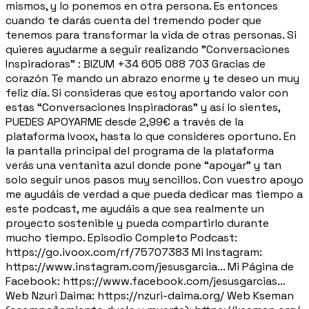
mismos, y lo ponemos en otra persona. Es entonces
cuando te darás cuenta del tremendo poder que
tenemos para transformar la vida de otras personas. Si
quieres ayudarme a seguir realizando "Conversaciones
Inspiradoras" : BIZUM +34 605 088 703 Gracias de
corazón Te mando un abrazo enorme y te deseo un muy
feliz día. Si consideras que estoy aportando valor con
estas “Conversaciones Inspiradoras” y así lo sientes,
PUEDES APOYARME desde 2,99€ a través de la
plataforma Ivoox, hasta lo que consideres oportuno. En
la pantalla principal del programa de la plataforma
verás una ventanita azul donde pone “apoyar” y tan
solo seguir unos pasos muy sencillos. Con vuestro apoyo
me ayudáis de verdad a que pueda dedicar mas tiempo a
este podcast, me ayudáis a que sea realmente un
proyecto sostenible y pueda compartirlo durante
mucho tiempo. Episodio Completo Podcast:
https://go.ivoox.com/rf/75707383 Mi Instagram:
https://www.instagram.com/jesusgarcia... Mi Página de
Facebook: https://www.facebook.com/jesusgarcias...
Web Nzuri Daima: https://nzuri-daima.org/ Web Kseman