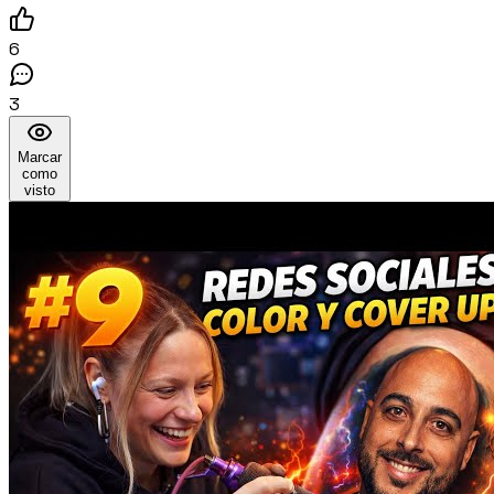
6
3
Marcar
como
visto