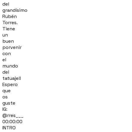
del
grandísimo
Rubén
Torres.
Tiene
un
buen
porvenir
con
el
mundo
del
tatuaje!!
Espero
que
os
guste
IG:
@rres___
00:00:00
INTRO