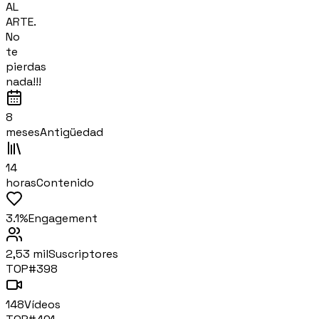
AL
ARTE.
No
te
pierdas
nada!!!
8
meses
Antigüedad
14
horas
Contenido
3.1%
Engagement
2,53 mil
Suscriptores
TOP#
398
148
Vídeos