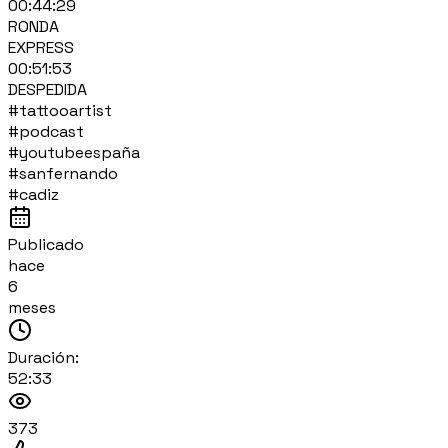
00:44:29
RONDA
EXPRESS
00:51:53
DESPEDIDA
#tattooartist
#podcast
#youtubeespaña
#sanfernando
#cadiz
Publicado
hace
6
meses
Duración:
52:33
373