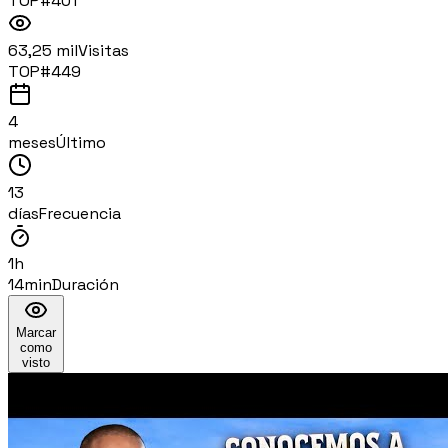
TOP#
401
63,25 mil
Visitas
TOP#
449
4
meses
Último
13
días
Frecuencia
1h
14min
Duración
Marcar
como
visto