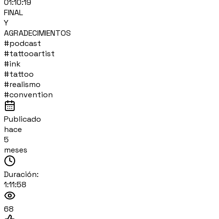
01:10:19
FINAL
Y
AGRADECIMIENTOS
#podcast
#tattooartist
#ink
#tattoo
#realismo
#convention
Publicado
hace
5
meses
Duración:
1:11:58
68