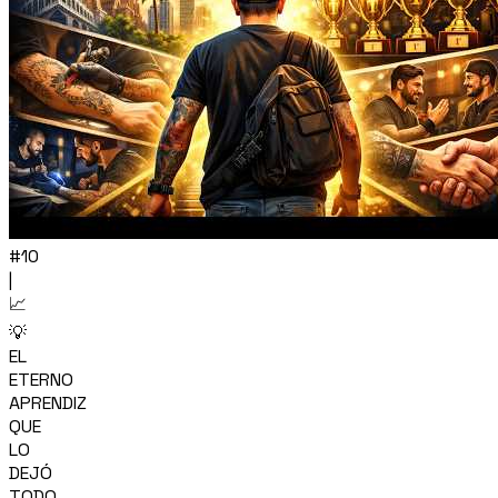
#10
|
📈
💡
EL
ETERNO
APRENDIZ
QUE
LO
DEJÓ
TODO