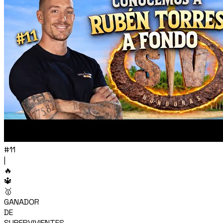
#11
|
🔥
🔱
🥇
GANADOR
DE
SUPERVIVIENTES