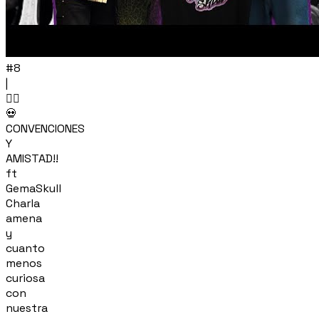
#8
|
🏴‍☠️
💀
CONVENCIONES
Y
AMISTAD!!
ft
GemaSkull
Charla
amena
y
cuanto
menos
curiosa
con
nuestra