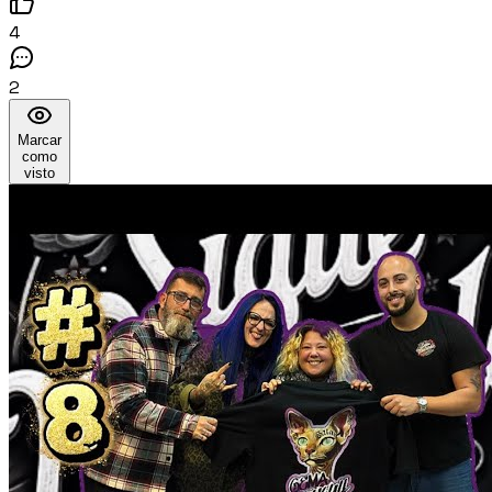
4
2
Marcar
como
visto