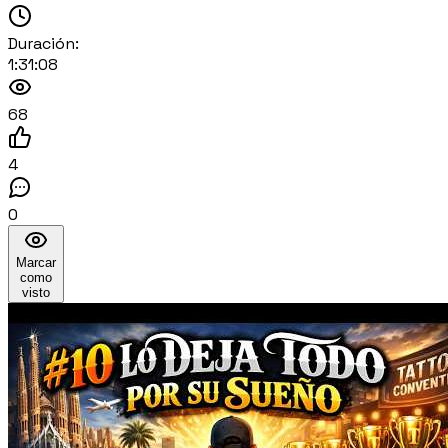
Duración:
1:31:08
68
4
0
Marcar
como
visto