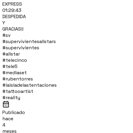
EXPRESS
01:29:43
DESPEDIDA
Y
GRACIAS!!
#sv
#supervivientesallstars
#supervivientes
#allstar
#telecinco
#tele5
#mediaset
#rubentorres
#laisladelastentaciones
#tattooartist
#reality
Publicado
hace
4
meses