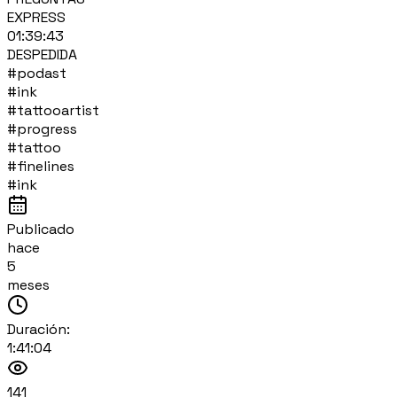
EXPRESS
01:39:43
DESPEDIDA
#podast
#ink
#tattooartist
#progress
#tattoo
#finelines
#ink
Publicado
hace
5
meses
Duración:
1:41:04
141