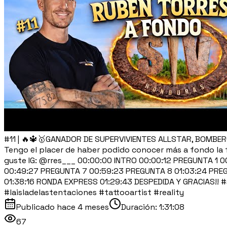
#11 | 🔥🔱🥇GANADOR DE SUPERVIVIENTES ALLSTAR, BOMBER
Tengo el placer de haber podido conocer más a fondo la f
guste IG: @rres___ 00:00:00 INTRO 00:00:12 PREGUNTA 1
00:49:27 PREGUNTA 7 00:59:23 PREGUNTA 8 01:03:24 PREG
01:38:16 RONDA EXPRESS 01:29:43 DESPEDIDA Y GRACIAS!! #
#laisladelastentaciones #tattooartist #reality
Publicado
hace 4 meses
Duración:
1:31:08
67