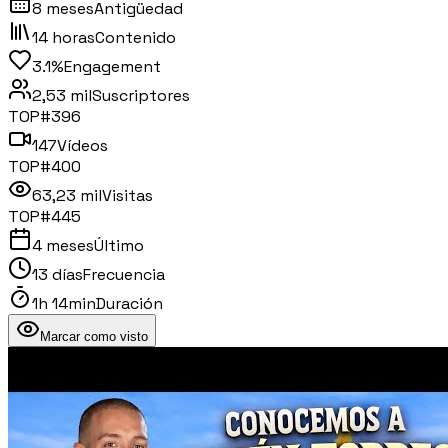
8 meses
Antigüedad
14 horas
Contenido
3.1%
Engagement
2,53 mil
Suscriptores
TOP#
396
147
Vídeos
TOP#
400
63,23 mil
Visitas
TOP#
445
4 meses
Último
13 días
Frecuencia
1h 14min
Duración
Marcar como visto