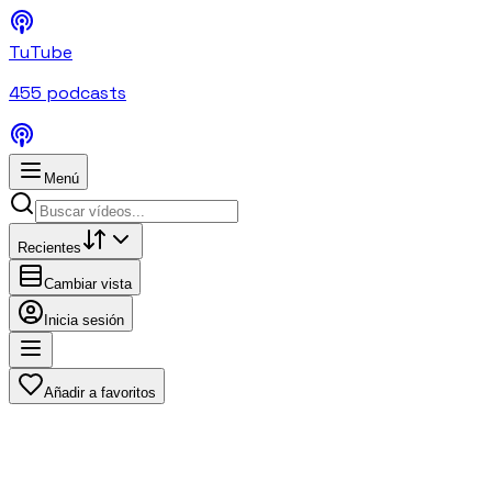
TuTube
455
podcasts
Menú
Recientes
Cambiar vista
Inicia sesión
Añadir a favoritos