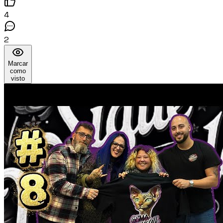
4
2
Marcar
como
visto