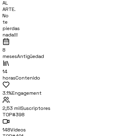
AL
ARTE.
No
te
pierdas
nada!!!
8
meses
Antigüedad
14
horas
Contenido
3.1%
Engagement
2,53 mil
Suscriptores
TOP#
398
148
Vídeos