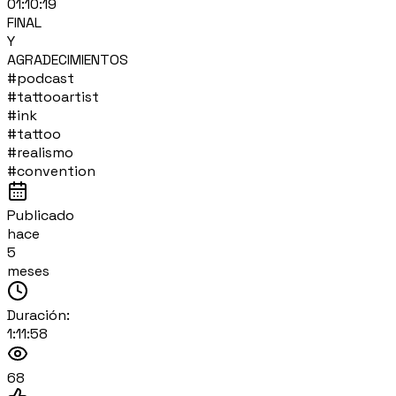
01:10:19
FINAL
Y
AGRADECIMIENTOS
#podcast
#tattooartist
#ink
#tattoo
#realismo
#convention
Publicado
hace
5
meses
Duración:
1:11:58
68