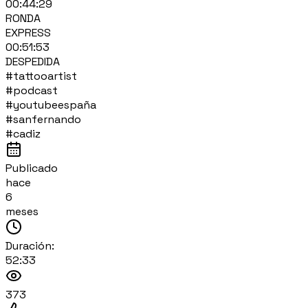
00:44:29
RONDA
EXPRESS
00:51:53
DESPEDIDA
#tattooartist
#podcast
#youtubeespaña
#sanfernando
#cadiz
Publicado
hace
6
meses
Duración:
52:33
373