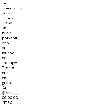
del
grandísimo
Rubén
Torres.
Tiene
un
buen
porvenir
con
el
mundo
del
tatuaje!!
Espero
que
os
guste
IG:
@rres___
00:00:00
INTRO