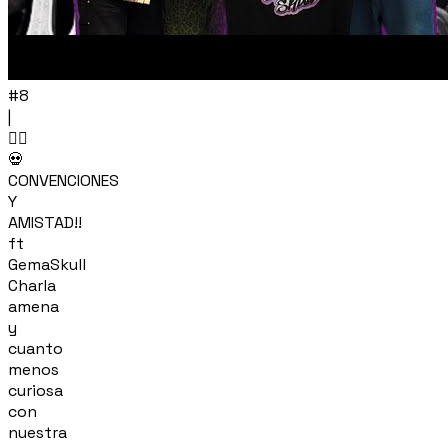
#8
|
🏴‍☠️
💀
CONVENCIONES
Y
AMISTAD!!
ft
GemaSkull
Charla
amena
y
cuanto
menos
curiosa
con
nuestra