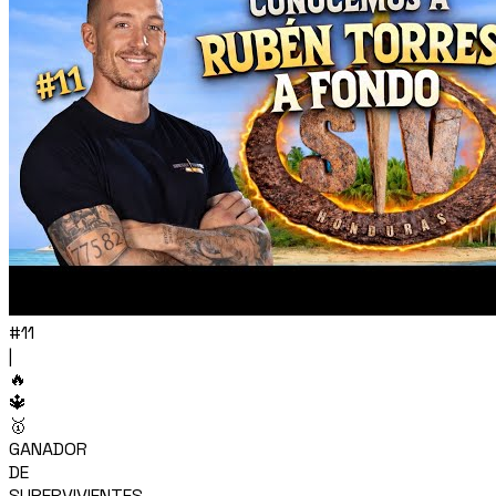
#11
|
🔥
🔱
🥇
GANADOR
DE
SUPERVIVIENTES