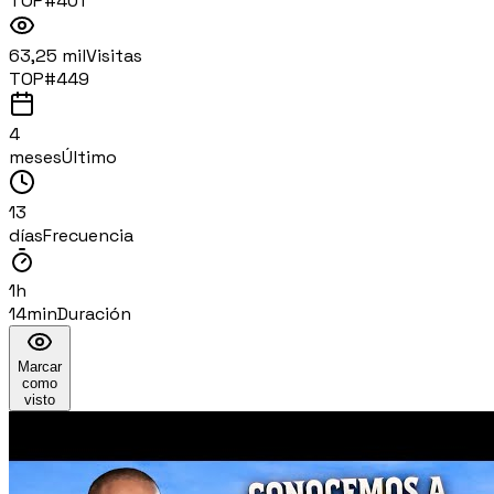
TOP#
401
63,25 mil
Visitas
TOP#
449
4
meses
Último
13
días
Frecuencia
1h
14min
Duración
Marcar
como
visto