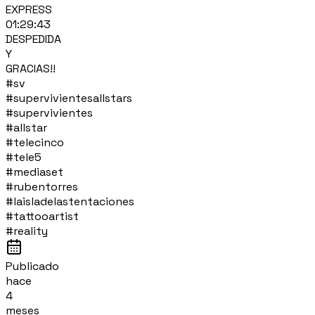
EXPRESS
01:29:43
DESPEDIDA
Y
GRACIAS!!
#sv
#supervivientesallstars
#supervivientes
#allstar
#telecinco
#tele5
#mediaset
#rubentorres
#laisladelastentaciones
#tattooartist
#reality
Publicado
hace
4
meses