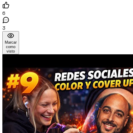
6
3
Marcar
como
visto