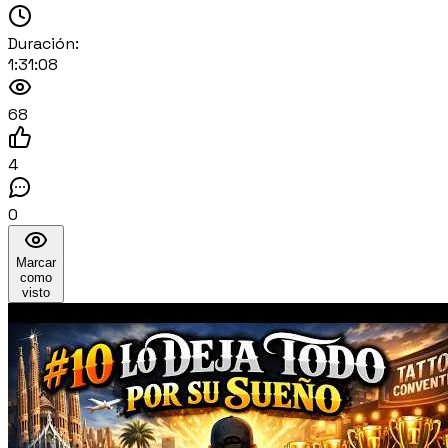
Duración:
1:31:08
68
4
0
Marcar
como
visto