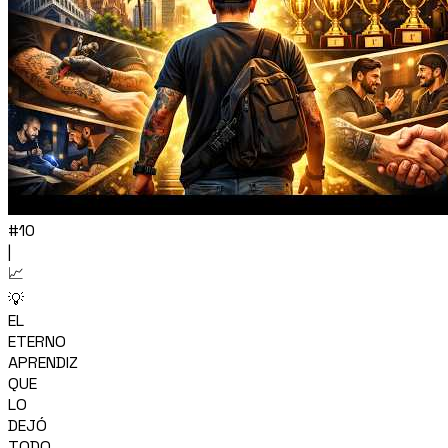
#10
|
📈
💡
EL
ETERNO
APRENDIZ
QUE
LO
DEJÓ
TODO