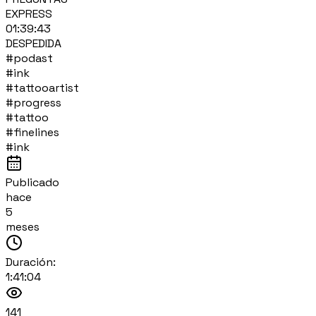
EXPRESS
01:39:43
DESPEDIDA
#podast
#ink
#tattooartist
#progress
#tattoo
#finelines
#ink
Publicado
hace
5
meses
Duración:
1:41:04
141