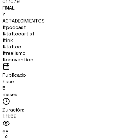
01:10:19
FINAL
Y
AGRADECIMIENTOS
#podcast
#tattooartist
#ink
#tattoo
#realismo
#convention
Publicado
hace
5
meses
Duración:
1:11:58
68