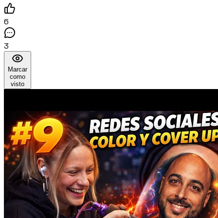
6
3
Marcar
como
visto