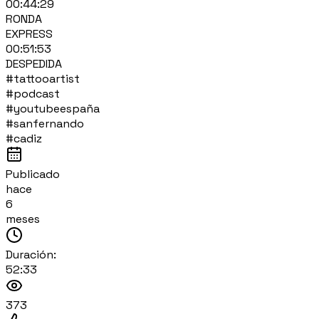
00:44:29
RONDA
EXPRESS
00:51:53
DESPEDIDA
#tattooartist
#podcast
#youtubeespaña
#sanfernando
#cadiz
Publicado
hace
6
meses
Duración:
52:33
373