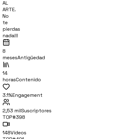
AL
ARTE.
No
te
pierdas
nada!!!
8
meses
Antigüedad
14
horas
Contenido
3.1%
Engagement
2,53 mil
Suscriptores
TOP#
398
148
Vídeos