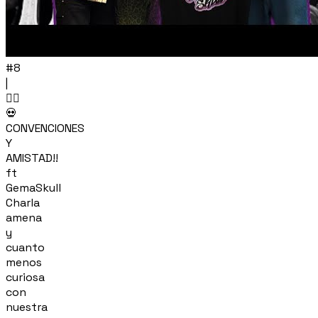
#8
|
🏴‍☠️
💀
CONVENCIONES
Y
AMISTAD!!
ft
GemaSkull
Charla
amena
y
cuanto
menos
curiosa
con
nuestra