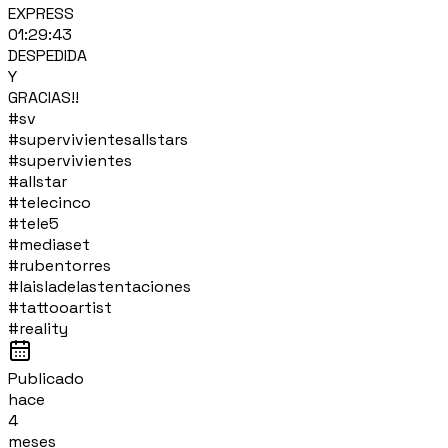
EXPRESS
01:29:43
DESPEDIDA
Y
GRACIAS!!
#sv
#supervivientesallstars
#supervivientes
#allstar
#telecinco
#tele5
#mediaset
#rubentorres
#laisladelastentaciones
#tattooartist
#reality
Publicado
hace
4
meses