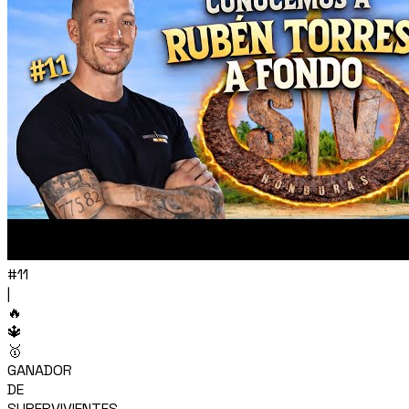
#11
|
🔥
🔱
🥇
GANADOR
DE
SUPERVIVIENTES