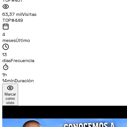
TOP#
401
63,37 mil
Visitas
TOP#
449
4
meses
Último
13
días
Frecuencia
1h
14min
Duración
Marcar
como
visto