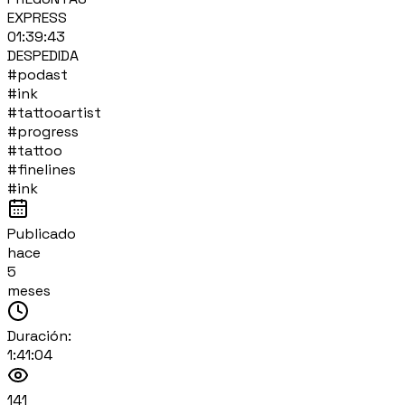
EXPRESS
01:39:43
DESPEDIDA
#podast
#ink
#tattooartist
#progress
#tattoo
#finelines
#ink
Publicado
hace
5
meses
Duración:
1:41:04
141