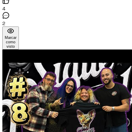
4
2
Marcar
como
visto