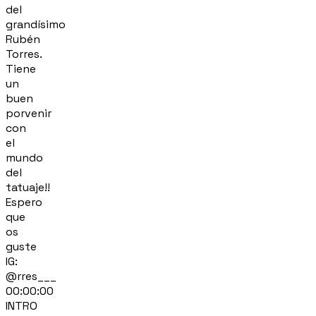
del
grandísimo
Rubén
Torres.
Tiene
un
buen
porvenir
con
el
mundo
del
tatuaje!!
Espero
que
os
guste
IG:
@rres___
00:00:00
INTRO