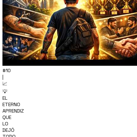
#10
|
📈
💡
EL
ETERNO
APRENDIZ
QUE
LO
DEJÓ
TODO