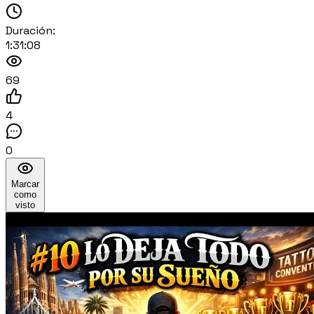
Duración:
1:31:08
69
4
0
Marcar
como
visto