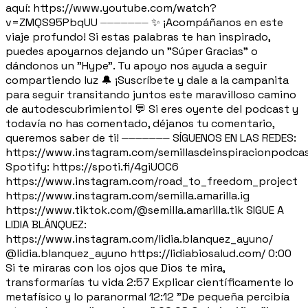
aquí: https://www.youtube.com/watch?
v=ZMQS95PbqUU ⏤⏤⏤⏤⏤⏤⏤ ✨ ¡Acompáñanos en este
viaje profundo! Si estas palabras te han inspirado,
puedes apoyarnos dejando un "Súper Gracias" o
dándonos un "Hype". Tu apoyo nos ayuda a seguir
compartiendo luz 🔔 ¡Suscríbete y dale a la campanita
para seguir transitando juntos este maravilloso camino
de autodescubrimiento! 💬 Si eres oyente del podcast y
todavía no has comentado, déjanos tu comentario,
queremos saber de ti! ⏤⏤⏤⏤⏤⏤⏤ SÍGUENOS EN LAS REDES:
https://www.instagram.com/semillasdeinspiracionpodca
Spotify: https://spoti.fi/4giUOC6
https://www.instagram.com/road_to_freedom_project
https://www.instagram.com/semilla.amarilla.ig
https://www.tiktok.com/@semilla.amarilla.tik SIGUE A
LIDIA BLÁNQUEZ:
https://www.instagram.com/lidia.blanquez_ayuno/
@lidia.blanquez_ayuno https://lidiabiosalud.com/ 0:00
Si te miraras con los ojos que Dios te mira,
transformarías tu vida 2:57 Explicar científicamente lo
metafísico y lo paranormal 12:12 "De pequeña percibía