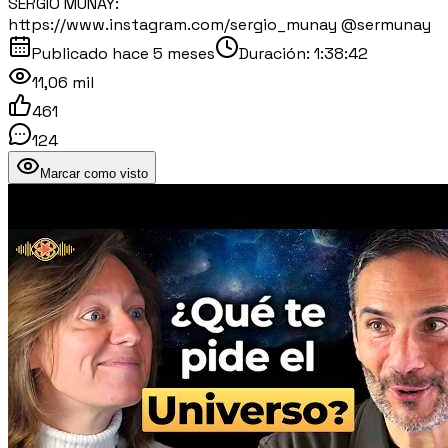
SERGIO MUNAY:
https://www.instagram.com/sergio_munay @sermunay​
Publicado
hace 5 meses
Duración:
1:38:42
11,06 mil
461
124
Marcar como visto