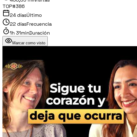
TOP#
386
24 días
Último
22 días
Frecuencia
1h 31min
Duración
Marcar como visto