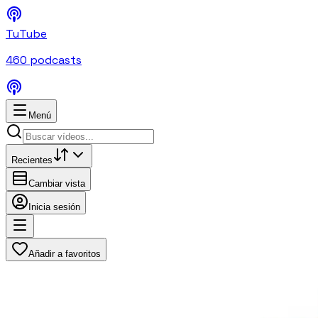
TuTube
460
podcasts
Menú
Recientes
Cambiar vista
Inicia sesión
Añadir a favoritos