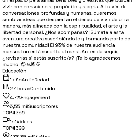
un espacio para almas sensibles y creativas que buscan
vivir con consciencia, propósito y alegría. A través de
conversaciones profundas y humanas, queremos
sembrar ideas que despiertan el deseo de vivir de otra
manera, más alineada con la espiritualidad, el arte y la
libertad personal. ¿Nos acompañas? ¡Súmate a esta
aventura creativa suscribiéndote y formando parte de
nuestra comunidad! El 93% de nuestra audiencia
mensual no está suscrita al canal. Antes de seguir,
¿revisarías si estás suscrito/a? ¡Te lo agradecemos
mucho! 😉🙏🏽💛
Educación
1 año
Antigüedad
27 horas
Contenido
4.7%
Engagement
5,55 mil
Suscriptores
TOP#
359
151
Vídeos
TOP#
399
438,85 mil
Visitas