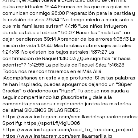
Al morir, el ALMA vuelve a CASA 3:28 Cómo se ven mis
guías espirituales 15:44 Formas en las que mis guías se
comunican conmigo 28:00 Preparación para la partida y
la revisión de vida 39:34 "No tengo miedo a morir, solo a
que mis familiares sufran" 44:16 "Los niños intuyeron
donde estaba el cáncer" 50:07 Hacer las "maletas": no
dejar pendientes 59:14 Aprender de los errores 1:05:13 La
misión de vida 1:12:46 Masterclass sobre viajes astrales
1:24:43 ¡No existen los bajos astrales! 1:37:27 La
confirmación de Raquel 1:40:03 ¿Que significa "ir hacia
adentro"? 1:42:55 La película de Raquel Sáez 1:46:23
Todos nos reencontraremos en el Más Allá
¡Acompáñanos en este viaje profundo! Si estas palabras
te han inspirado, puedes apoyarnos dejando un "Súper
Gracias" o dándonos un "Hype". Tu apoyo nos ayuda a
seguir compartiendo luz ¡Suscríbete y dale a la
campanita para seguir explorando juntos los misterios
del alma! SÍGUENOS EN LAS REDES:
https://www.instagram.com/semillasdeinspiracionpodca
Spotify: https://spoti.fi/4giUOC6
https://www.instagram.com/road_to_freedom_project
https://www.instagram.com/semilla.amarilla.ig