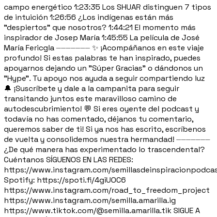
campo energético 1:23:35 Los SHUAR distinguen 7 tipos
de intuición 1:26:56 ¿Los indígenas están más
"despiertos" que nosotros? 1:44:21 El momento más
inspirador de Josep María 1:45:55 La película de José
María Fericgla ⏤⏤⏤⏤⏤⏤⏤ ✨ ¡Acompáñanos en este viaje
profundo! Si estas palabras te han inspirado, puedes
apoyarnos dejando un "Súper Gracias" o dándonos un
"Hype". Tu apoyo nos ayuda a seguir compartiendo luz
🔔 ¡Suscríbete y dale a la campanita para seguir
transitando juntos este maravilloso camino de
autodescubrimiento! 💬 Si eres oyente del podcast y
todavía no has comentado, déjanos tu comentario,
queremos saber de ti! Si ya nos has escrito, escríbenos
de vuelta y consolidemos nuestra hermandad! ⏤⏤⏤⏤⏤⏤⏤
¿De qué manera has experimentado lo trascendental?
Cuéntanos SÍGUENOS EN LAS REDES:
https://www.instagram.com/semillasdeinspiracionpodca
Spotify: https://spoti.fi/4giUOC6
https://www.instagram.com/road_to_freedom_project
https://www.instagram.com/semilla.amarilla.ig
https://www.tiktok.com/@semilla.amarilla.tik SIGUE A