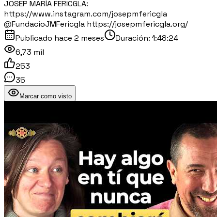
JOSEP MARÍA FERICGLA:
https://www.instagram.com/josepmfericgla
@FundacioJMFericgla https://josepmfericgla.org/
Publicado
hace 2 meses
Duración:
1:48:24
6,73 mil
253
35
Marcar como visto