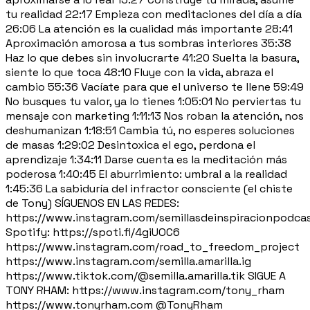
tu realidad 22:17 Empieza con meditaciones del día a día
26:06 La atención es la cualidad más importante 28:41
Aproximación amorosa a tus sombras interiores 35:38
Haz lo que debes sin involucrarte 41:20 Suelta la basura,
siente lo que toca 48:10 Fluye con la vida, abraza el
cambio 55:36 Vacíate para que el universo te llene 59:49
No busques tu valor, ya lo tienes 1:05:01 No perviertas tu
mensaje con marketing 1:11:13 Nos roban la atención, nos
deshumanizan 1:18:51 Cambia tú, no esperes soluciones
de masas 1:29:02 Desintoxica el ego, perdona el
aprendizaje 1:34:11 Darse cuenta es la meditación más
poderosa 1:40:45 El aburrimiento: umbral a la realidad
1:45:36 La sabiduría del infractor consciente (el chiste
de Tony) SÍGUENOS EN LAS REDES:
https://www.instagram.com/semillasdeinspiracionpodca
Spotify: https://spoti.fi/4giUOC6
https://www.instagram.com/road_to_freedom_project
https://www.instagram.com/semilla.amarilla.ig
https://www.tiktok.com/@semilla.amarilla.tik SIGUE A
TONY RHAM: https://www.instagram.com/tony_rham
https://www.tonyrham.com @TonyRham