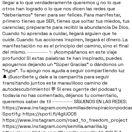
llegar a lo que verdaderamente queremos y no lo que
otros han logrado o lo que nos dicen las redes que
"deberíamos" tener para ser felices. Para manifestar,
primero tienes que SER, tienes que soltar tus miedos, tus
carencias; prepararte para recibir la abundancia De Dios.
Cuando tú aprendas a cuidar, llegará alguien que te
cuide. Cuando tus acciones inspiren, llegará el dinero. La
manifestación no es el principio del camino, sino el final
del mismo. ⏤⏤⏤⏤⏤⏤⏤ ✨ ¡Acompáñanos en este viaje
profundo! Si estas palabras te han inspirado, puedes
apoyarnos dejando un "Súper Gracias" o dándonos un
"Hype". Tu apoyo nos ayuda a seguir compartiendo luz
🔔 ¡Suscríbete y dale a la campanita para seguir
transitando juntos este maravilloso camino de
autodescubrimiento! 💬 Si eres oyente del podcast y
todavía no has comentado, déjanos tu comentario,
queremos saber de ti! ⏤⏤⏤⏤⏤⏤⏤ SÍGUENOS EN LAS REDES:
https://www.instagram.com/semillasdeinspiracionpodca
Spotify: https://spoti.fi/4giUOC6
https://www.instagram.com/road_to_freedom_project
https://www.instagram.com/semilla.amarilla.ig