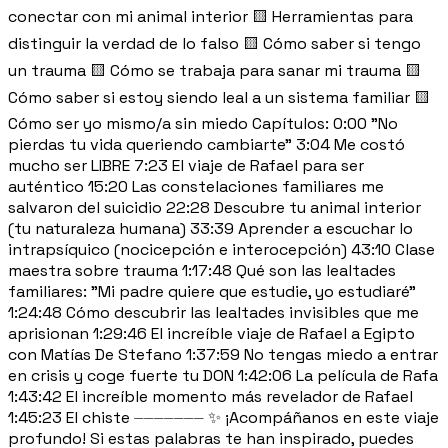
conectar con mi animal interior 🟨 Herramientas para
distinguir la verdad de lo falso 🟨 Cómo saber si tengo
un trauma 🟨 Cómo se trabaja para sanar mi trauma 🟨
Cómo saber si estoy siendo leal a un sistema familiar 🟨
Cómo ser yo mismo/a sin miedo Capítulos: 0:00 "No
pierdas tu vida queriendo cambiarte" 3:04 Me costó
mucho ser LIBRE 7:23 El viaje de Rafael para ser
auténtico 15:20 Las constelaciones familiares me
salvaron del suicidio 22:28 Descubre tu animal interior
(tu naturaleza humana) 33:39 Aprender a escuchar lo
intrapsíquico (nocicepción e interocepción) 43:10 Clase
maestra sobre trauma 1:17:48 Qué son las lealtades
familiares: "Mi padre quiere que estudie, yo estudiaré"
1:24:48 Cómo descubrir las lealtades invisibles que me
aprisionan 1:29:46 El increíble viaje de Rafael a Egipto
con Matías De Stefano 1:37:59 No tengas miedo a entrar
en crisis y coge fuerte tu DON 1:42:06 La película de Rafa
1:43:42 El increíble momento más revelador de Rafael
1:45:23 El chiste ⏤⏤⏤⏤⏤⏤⏤ ✨ ¡Acompáñanos en este viaje
profundo! Si estas palabras te han inspirado, puedes