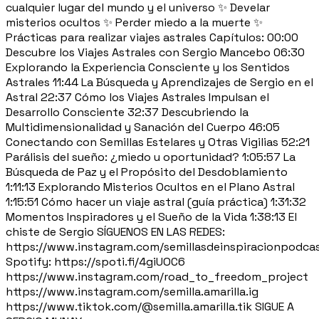
cualquier lugar del mundo y el universo ✨ Develar
misterios ocultos ✨ Perder miedo a la muerte ✨
Prácticas para realizar viajes astrales Capítulos: 00:00
Descubre los Viajes Astrales con Sergio Mancebo 06:30
Explorando la Experiencia Consciente y los Sentidos
Astrales 11:44 La Búsqueda y Aprendizajes de Sergio en el
Astral 22:37 Cómo los Viajes Astrales Impulsan el
Desarrollo Consciente 32:37 Descubriendo la
Multidimensionalidad y Sanación del Cuerpo 46:05
Conectando con Semillas Estelares y Otras Vigilias 52:21
Parálisis del sueño: ¿miedo u oportunidad? 1:05:57 La
Búsqueda de Paz y el Propósito del Desdoblamiento
1:11:13 Explorando Misterios Ocultos en el Plano Astral
1:15:51 Cómo hacer un viaje astral (guía práctica) 1:31:32
Momentos Inspiradores y el Sueño de la Vida 1:38:13 El
chiste de Sergio SÍGUENOS EN LAS REDES:
https://www.instagram.com/semillasdeinspiracionpodca
Spotify: https://spoti.fi/4giUOC6
https://www.instagram.com/road_to_freedom_project
https://www.instagram.com/semilla.amarilla.ig
https://www.tiktok.com/@semilla.amarilla.tik SIGUE A