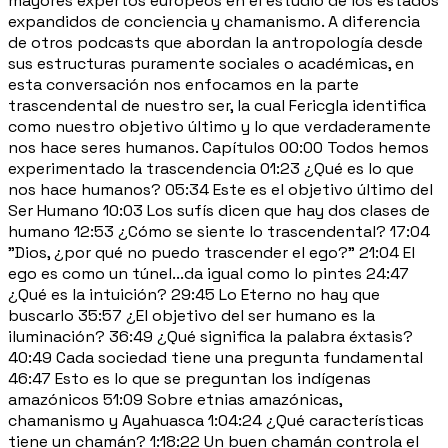
mayores expertos europeos en el estudio de los estados
expandidos de conciencia y chamanismo. A diferencia
de otros podcasts que abordan la antropología desde
sus estructuras puramente sociales o académicas, en
esta conversación nos enfocamos en la parte
trascendental de nuestro ser, la cual Fericgla identifica
como nuestro objetivo último y lo que verdaderamente
nos hace seres humanos. Capítulos 00:00 Todos hemos
experimentado la trascendencia 01:23 ¿Qué es lo que
nos hace humanos? 05:34 Este es el objetivo último del
Ser Humano 10:03 Los sufís dicen que hay dos clases de
humano 12:53 ¿Cómo se siente lo trascendental? 17:04
"Dios, ¿por qué no puedo trascender el ego?" 21:04 El
ego es como un túnel...da igual como lo pintes 24:47
¿Qué es la intuición? 29:45 Lo Eterno no hay que
buscarlo 35:57 ¿El objetivo del ser humano es la
iluminación? 36:49 ¿Qué significa la palabra éxtasis?
40:49 Cada sociedad tiene una pregunta fundamental
46:47 Esto es lo que se preguntan los indígenas
amazónicos 51:09 Sobre etnias amazónicas,
chamanismo y Ayahuasca 1:04:24 ¿Qué características
tiene un chamán? 1:18:22 Un buen chamán controla el