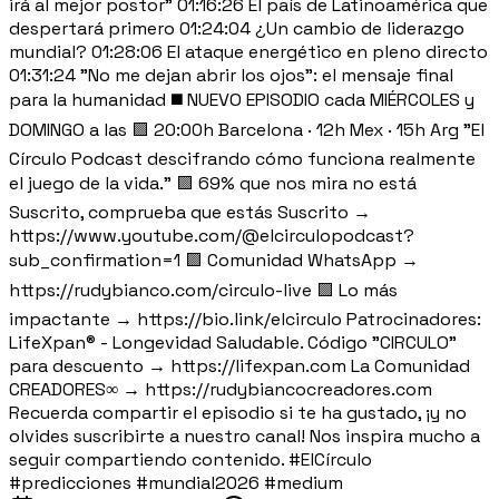
irá al mejor postor" 01:16:26 El país de Latinoamérica que
despertará primero 01:24:04 ¿Un cambio de liderazgo
mundial? 01:28:06 El ataque energético en pleno directo
01:31:24 "No me dejan abrir los ojos": el mensaje final
para la humanidad ◼️ NUEVO EPISODIO cada MIÉRCOLES y
DOMINGO a las 🟪 20:00h Barcelona · 12h Mex · 15h Arg "El
Círculo Podcast descifrando cómo funciona realmente
el juego de la vida." 🟪 69% que nos mira no está
Suscrito, comprueba que estás Suscrito →
https://www.youtube.com/@elcirculopodcast?
sub_confirmation=1 🟪 Comunidad WhatsApp →
https://rudybianco.com/circulo-live 🟪 Lo más
impactante → https://bio.link/elcirculo Patrocinadores:
LifeXpan® - Longevidad Saludable. Código "CIRCULO"
para descuento → https://lifexpan.com La Comunidad
CREADORES∞ → https://rudybiancocreadores.com
Recuerda compartir el episodio si te ha gustado, ¡y no
olvides suscribirte a nuestro canal! Nos inspira mucho a
seguir compartiendo contenido. #ElCírculo
#predicciones #mundial2026 #medium