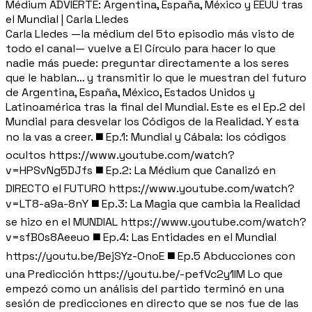
Médium ADVIERTE: Argentina, España, México y EEUU tras
el Mundial | Carla Lledes
Carla Lledes —la médium del 5to episodio más visto de
todo el canal— vuelve a El Círculo para hacer lo que
nadie más puede: preguntar directamente a los seres
que le hablan… y transmitir lo que le muestran del futuro
de Argentina, España, México, Estados Unidos y
Latinoamérica tras la final del Mundial. Este es el Ep.2 del
Mundial para desvelar los Códigos de la Realidad. Y esta
no la vas a creer. ◼️ Ep.1: Mundial y Cábala: los códigos
ocultos https://www.youtube.com/watch?
v=HPSvNg5DJfs ◼️ Ep.2: La Médium que Canalizó en
DIRECTO el FUTURO https://www.youtube.com/watch?
v=LT8-a9a-8nY ◼️ Ep.3: La Magia que cambia la Realidad
se hizo en el MUNDIAL https://www.youtube.com/watch?
v=sfB0s8Aeeuo ◼️ Ep.4: Las Entidades en el Mundial
https://youtu.be/BejSYz-OnoE ◼️ Ep.5 Abducciones con
una Predicción https://youtu.be/-pefVc2y1IM Lo que
empezó como un análisis del partido terminó en una
sesión de predicciones en directo que se nos fue de las