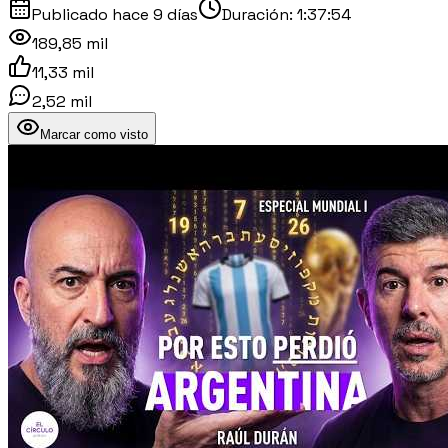
Publicado
hace 9 días
Duración:
1:37:54
189,85 mil
11,33 mil
2,52 mil
Marcar como visto