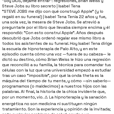
"Soy DIOS, déjame entrar": regresiones, Brian Weiss y
Steve Jobs su libro secreto | Isabel Tena
"STEVE JOBS me dijo con qué construyó Apple" (y lo
regaló en su funeral) | Isabel Tena Tenía 22 años y fue,
una sola vez, la mesera de Steve Jobs. Se atrevió a
preguntarle por el libro que llevaba siempre encima y él
respondió: "Con esto construí Apple". Años después
descubrió que Jobs ordenó regalar ese mismo libro a
todos los asistentes de su funeral. Hoy Isabel Tena dirige
la escuela de hipnoterapia de Palo Alto, y en este
episodio cuenta cómo una voz —fuera de su cabeza— le
dictó su destino, cómo Brian Weiss le hizo una regresión
que reconcilió a su familia, la técnica para comandar tus
células con la luz que una universidad empezó a estudiar
tras un caso "imposible", por qué la onda theta es la
máquina del tiempo de tu mente, y cómo —sin saberlo—
programamos (o maldecimos) a nuestros hijos con las
palabras. Al final, la historia de la chica invidente que,
por un momento, vio. ⚠️ La hipnoterapia y la sanación
energética no son medicina ni sustituyen ningún
tratamiento. Son la experiencia y opinión de la invitada;