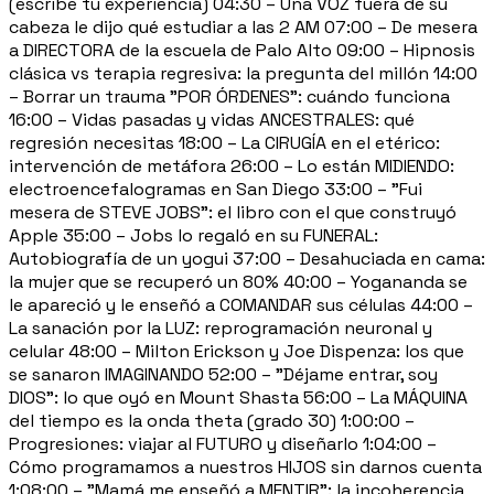
(escribe tu experiencia) 04:30 – Una VOZ fuera de su
cabeza le dijo qué estudiar a las 2 AM 07:00 – De mesera
a DIRECTORA de la escuela de Palo Alto 09:00 – Hipnosis
clásica vs terapia regresiva: la pregunta del millón 14:00
– Borrar un trauma "POR ÓRDENES": cuándo funciona
16:00 – Vidas pasadas y vidas ANCESTRALES: qué
regresión necesitas 18:00 – La CIRUGÍA en el etérico:
intervención de metáfora 26:00 – Lo están MIDIENDO:
electroencefalogramas en San Diego 33:00 – "Fui
mesera de STEVE JOBS": el libro con el que construyó
Apple 35:00 – Jobs lo regaló en su FUNERAL:
Autobiografía de un yogui 37:00 – Desahuciada en cama:
la mujer que se recuperó un 80% 40:00 – Yogananda se
le apareció y le enseñó a COMANDAR sus células 44:00 –
La sanación por la LUZ: reprogramación neuronal y
celular 48:00 – Milton Erickson y Joe Dispenza: los que
se sanaron IMAGINANDO 52:00 – "Déjame entrar, soy
DIOS": lo que oyó en Mount Shasta 56:00 – La MÁQUINA
del tiempo es la onda theta (grado 30) 1:00:00 –
Progresiones: viajar al FUTURO y diseñarlo 1:04:00 –
Cómo programamos a nuestros HIJOS sin darnos cuenta
1:08:00 – "Mamá me enseñó a MENTIR": la incoherencia