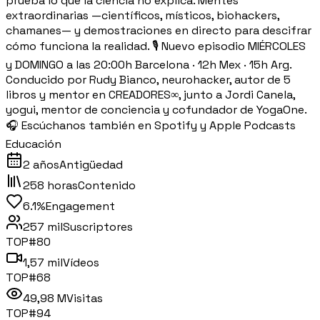
prueba lo que la ciencia no explica. Mentes
extraordinarias —científicos, místicos, biohackers,
chamanes— y demostraciones en directo para descifrar
cómo funciona la realidad. 🎙️ Nuevo episodio MIÉRCOLES
y DOMINGO a las 20:00h Barcelona · 12h Mex · 15h Arg.
Conducido por Rudy Bianco, neurohacker, autor de 5
libros y mentor en CREADORES∞, junto a Jordi Canela,
yogui, mentor de conciencia y cofundador de YogaOne.
🎧 Escúchanos también en Spotify y Apple Podcasts
Educación
2 años
Antigüedad
258 horas
Contenido
6.1%
Engagement
257 mil
Suscriptores
TOP#
80
1,57 mil
Vídeos
TOP#
68
49,98 M
Visitas
TOP#
94