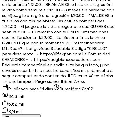
en la crianza 1:12:00 – BRIAN WEISS le hizo una regresión:
la vida como samuráis 1:16:00 – 8 meses sin hablarse con
su hijo… y lo arregló una regresión 1:20:00 – "MALDICES a
tus hijos con tus palabras": las células compartidas
1:24:00 – El juego de la vida: proyecta lo que QUIERES que
sean 1:28:00 – Tu relación con el DINERO: afirmaciones
que no funcionan 1:32:00 – La historia final: la chica
INVIDENTE que por un momento VIO Patrocinadores:
LifeXpan® - Longevidad Saludable. Código "CIRCULO"
para descuento → https://lifexpan.com La Comunidad
CREADORES∞ → https://rudybiancocreadores.com
Recuerda compartir el episodio si te ha gustado, ¡y no
olvides suscribirte a nuestro canal! Nos inspira mucho a
seguir compartiendo contenido. #ElCírculo #SteveJobs
#Hipnoterapia #Regresiones #BrianWeiss
Publicado
hace 14 días
Duración:
1:24:02
84,3 mil
5,62 mil
3,11 mil