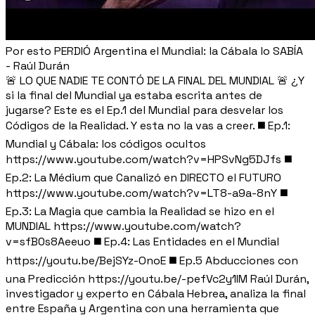
Por esto PERDIÓ Argentina el Mundial: la Cábala lo SABÍA
- Raúl Durán
🚨 LO QUE NADIE TE CONTÓ DE LA FINAL DEL MUNDIAL 🚨 ¿Y
si la final del Mundial ya estaba escrita antes de
jugarse? Este es el Ep.1 del Mundial para desvelar los
Códigos de la Realidad. Y esta no la vas a creer. ◼️ Ep.1:
Mundial y Cábala: los códigos ocultos
https://www.youtube.com/watch?v=HPSvNg5DJfs ◼️
Ep.2: La Médium que Canalizó en DIRECTO el FUTURO
https://www.youtube.com/watch?v=LT8-a9a-8nY ◼️
Ep.3: La Magia que cambia la Realidad se hizo en el
MUNDIAL https://www.youtube.com/watch?
v=sfB0s8Aeeuo ◼️ Ep.4: Las Entidades en el Mundial
https://youtu.be/BejSYz-OnoE ◼️ Ep.5 Abducciones con
una Predicción https://youtu.be/-pefVc2y1IM Raúl Durán,
investigador y experto en Cábala Hebrea, analiza la final
entre España y Argentina con una herramienta que