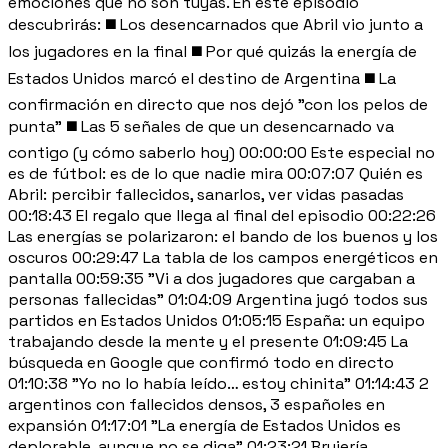
emociones que no son tuyas. En este episodio
descubrirás: ◼️ Los desencarnados que Abril vio junto a
los jugadores en la final ◼️ Por qué quizás la energía de
Estados Unidos marcó el destino de Argentina ◼️ La
confirmación en directo que nos dejó "con los pelos de
punta" ◼️ Las 5 señales de que un desencarnado va
contigo (y cómo saberlo hoy) 00:00:00 Este especial no
es de fútbol: es de lo que nadie mira 00:07:07 Quién es
Abril: percibir fallecidos, sanarlos, ver vidas pasadas
00:18:43 El regalo que llega al final del episodio 00:22:26
Las energías se polarizaron: el bando de los buenos y los
oscuros 00:29:47 La tabla de los campos energéticos en
pantalla 00:59:35 "Vi a dos jugadores que cargaban a
personas fallecidas" 01:04:09 Argentina jugó todos sus
partidos en Estados Unidos 01:05:15 España: un equipo
trabajando desde la mente y el presente 01:09:45 La
búsqueda en Google que confirmó todo en directo
01:10:38 "Yo no lo había leído… estoy chinita" 01:14:43 2
argentinos con fallecidos densos, 3 españoles en
expansión 01:17:01 "La energía de Estados Unidos es
deplorable, aunque no se diga" 01:23:21 Brujería,