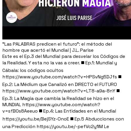
"Las PALABRAS predicen el futuro": el método del
hombre que acertó el Mundial | J.L. Parise
Este es el Ep.3 del Mundial para desvelar los Códigos de
la Realidad. Y esta no la vas a creer. ◼️ Ep.1: Mundial y
Cábala: los códigos ocultos
https://www.youtube.com/watch?v=HPSvNg5DJfs ◼️
Ep.2: La Médium que Canalizó en DIRECTO el FUTURO
https://www.youtube.com/watch?v=LT8-a9a-8nY ◼️
Ep.3: La Magia que cambia la Realidad se hizo en el
MUNDIAL https://www.youtube.com/watch?
v=sfB0s8Aeeuo ◼️ Ep.4: Las Entidades en el Mundial
https://youtu.be/BejSYz-OnoE ◼️ Ep.5 Abducciones con
una Predicción https://youtu.be/-pefVc2y1IM Le