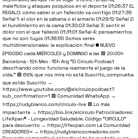
maleficios y ataques psíquicos en el deporte 01:26:37 EL
REGALO: cómo saber si un fallecido va contigo 01:27:35
Señal 1: el olor en la sábana o el armario 01:29:12 Señal 2:
el hundimiento en la cama 01:30:03 Señal 3: sentir el
dolor con el que falleció 01:31:01 Señal 4: pensamientos
que no son tuyos 01:38:55 Somos seres
multidimensionales: la explicación final ◼️ NUEVO
EPISODIO cada MIÉRCOLES y DOMINGO a las 🟪 20:00h
Barcelona · 12h Mex · 15h Arg "El Círculo Podcast
descifrando cómo funciona realmente el juego de la
vida." 🟪 69% que nos mira no está Suscrito, comprueba
que estás Suscrito →
https://www.youtube.com/@elcirculopodcast?
sub_confirmation=1 🟪 Comunidad WhatsApp →
https://rudybianco.com/circulo-live 🟪 Lo más
impactante → https://bio.link/elcirculo Patrocinadores:
LifeXpan® - Longevidad Saludable. Código "CIRCULO"
para descuento → https://lifexpan.com La Comunidad
CREADORES∞ → https://rudybiancocreadores.com