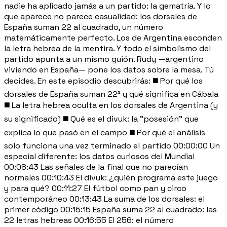
nadie ha aplicado jamás a un partido: la gematría. Y lo
que aparece no parece casualidad: los dorsales de
España suman 22 al cuadrado, un número
matemáticamente perfecto. Los de Argentina esconden
la letra hebrea de la mentira. Y todo el simbolismo del
partido apunta a un mismo guión. Rudy —argentino
viviendo en España— pone los datos sobre la mesa. Tú
decides. En este episodio descubrirás: ◼️ Por qué los
dorsales de España suman 22² y qué significa en Cábala
◼️ La letra hebrea oculta en los dorsales de Argentina (y
su significado) ◼️ Qué es el divuk: la "posesión" que
explica lo que pasó en el campo ◼️ Por qué el análisis
solo funciona una vez terminado el partido 00:00:00 Un
especial diferente: los datos curiosos del Mundial
00:08:43 Las señales de la final que no parecían
normales 00:10:43 El divuk: ¿quién programa este juego
y para qué? 00:11:27 El fútbol como pan y circo
contemporáneo 00:13:43 La suma de los dorsales: el
primer código 00:15:15 España suma 22 al cuadrado: las
22 letras hebreas 00:16:55 El 256: el número