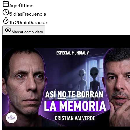
Ayer
Último
5 días
Frecuencia
1h 29min
Duración
Marcar como visto