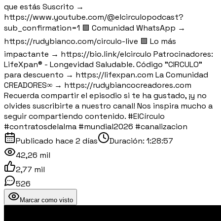
que estás Suscrito →
https://www.youtube.com/@elcirculopodcast?
sub_confirmation=1 🟪 Comunidad WhatsApp →
https://rudybianco.com/circulo-live 🟪 Lo más
impactante → https://bio.link/elcirculo Patrocinadores:
LifeXpan® - Longevidad Saludable. Código "CIRCULO"
para descuento → https://lifexpan.com La Comunidad
CREADORES∞ → https://rudybiancocreadores.com
Recuerda compartir el episodio si te ha gustado, ¡y no
olvides suscribirte a nuestro canal! Nos inspira mucho a
seguir compartiendo contenido. #ElCírculo
#contratosdelalma #mundial2026 #canalizacion
Publicado
hace 2 días
Duración:
1:28:57
42,26 mil
2,77 mil
526
Marcar como visto