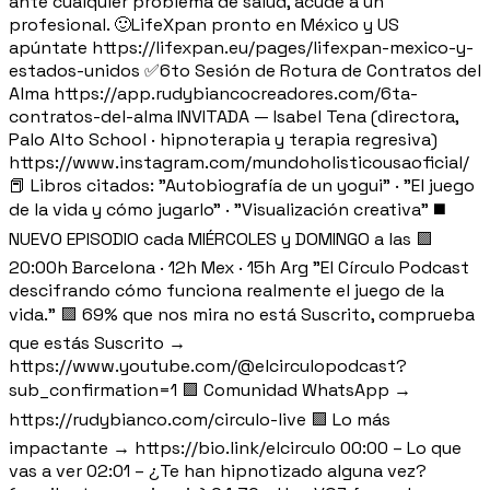
ante cualquier problema de salud, acude a un
profesional. 🙂LifeXpan pronto en México y US
apúntate https://lifexpan.eu/pages/lifexpan-mexico-y-
estados-unidos ✅6to Sesión de Rotura de Contratos del
Alma https://app.rudybiancocreadores.com/6ta-
contratos-del-alma INVITADA — Isabel Tena (directora,
Palo Alto School · hipnoterapia y terapia regresiva)
https://www.instagram.com/mundoholisticousaoficial/
📕 Libros citados: "Autobiografía de un yogui" · "El juego
de la vida y cómo jugarlo" · "Visualización creativa" ◼️
NUEVO EPISODIO cada MIÉRCOLES y DOMINGO a las 🟪
20:00h Barcelona · 12h Mex · 15h Arg "El Círculo Podcast
descifrando cómo funciona realmente el juego de la
vida." 🟪 69% que nos mira no está Suscrito, comprueba
que estás Suscrito →
https://www.youtube.com/@elcirculopodcast?
sub_confirmation=1 🟪 Comunidad WhatsApp →
https://rudybianco.com/circulo-live 🟪 Lo más
impactante → https://bio.link/elcirculo 00:00 – Lo que
vas a ver 02:01 – ¿Te han hipnotizado alguna vez?