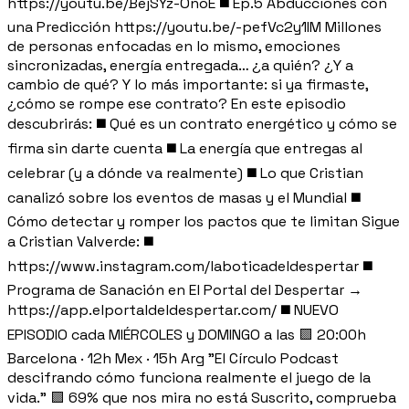
https://youtu.be/BejSYz-OnoE ◼️ Ep.5 Abducciones con
una Predicción https://youtu.be/-pefVc2y1IM Millones
de personas enfocadas en lo mismo, emociones
sincronizadas, energía entregada… ¿a quién? ¿Y a
cambio de qué? Y lo más importante: si ya firmaste,
¿cómo se rompe ese contrato? En este episodio
descubrirás: ◼️ Qué es un contrato energético y cómo se
firma sin darte cuenta ◼️ La energía que entregas al
celebrar (y a dónde va realmente) ◼️ Lo que Cristian
canalizó sobre los eventos de masas y el Mundial ◼️
Cómo detectar y romper los pactos que te limitan Sigue
a Cristian Valverde: ◼️
https://www.instagram.com/laboticadeldespertar ◼️
Programa de Sanación en El Portal del Despertar →
https://app.elportaldeldespertar.com/ ◼️ NUEVO
EPISODIO cada MIÉRCOLES y DOMINGO a las 🟪 20:00h
Barcelona · 12h Mex · 15h Arg "El Círculo Podcast
descifrando cómo funciona realmente el juego de la
vida." 🟪 69% que nos mira no está Suscrito, comprueba