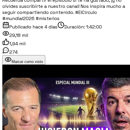
Recuerda compartir el episodio si te ha gustado, ¡y no
olvides suscribirte a nuestro canal! Nos inspira mucho a
seguir compartiendo contenido. #ElCírculo
#mundial2026 #misterios
Publicado
hace 4 días
Duración:
1:42:00
29,18 mil
1,94 mil
274
Marcar como visto