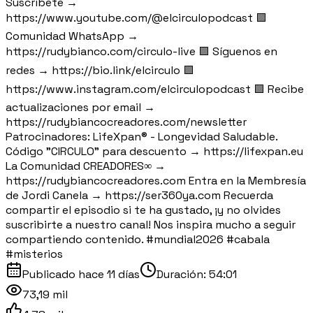
Suscríbete →
https://www.youtube.com/@elcirculopodcast 🟪
Comunidad WhatsApp →
https://rudybianco.com/circulo-live 🟪 Síguenos en
redes → https://bio.link/elcirculo 🟪
https://www.instagram.com/elcirculopodcast 🟪 Recibe
actualizaciones por email →
https://rudybiancocreadores.com/newsletter
Patrocinadores: LifeXpan® - Longevidad Saludable.
Código "CIRCULO" para descuento → https://lifexpan.eu
La Comunidad CREADORES∞ →
https://rudybiancocreadores.com Entra en la Membresía
de Jordi Canela → https://ser360ya.com Recuerda
compartir el episodio si te ha gustado, ¡y no olvides
suscribirte a nuestro canal! Nos inspira mucho a seguir
compartiendo contenido. #mundial2026 #cabala
#misterios
Publicado
hace 11 días
Duración:
54:01
73,19 mil