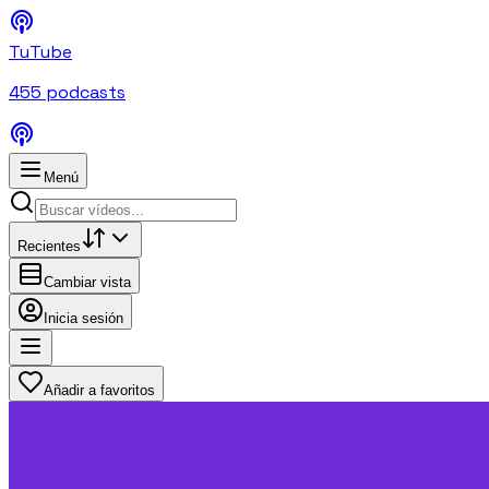
TuTube
455
podcasts
Menú
Recientes
Cambiar vista
Inicia sesión
Añadir a favoritos