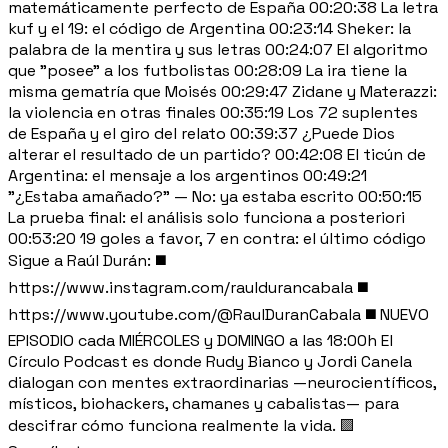
matemáticamente perfecto de España 00:20:38 La letra
kuf y el 19: el código de Argentina 00:23:14 Sheker: la
palabra de la mentira y sus letras 00:24:07 El algoritmo
que "posee" a los futbolistas 00:28:09 La ira tiene la
misma gematría que Moisés 00:29:47 Zidane y Materazzi:
la violencia en otras finales 00:35:19 Los 72 suplentes
de España y el giro del relato 00:39:37 ¿Puede Dios
alterar el resultado de un partido? 00:42:08 El ticún de
Argentina: el mensaje a los argentinos 00:49:21
"¿Estaba amañado?" — No: ya estaba escrito 00:50:15
La prueba final: el análisis solo funciona a posteriori
00:53:20 19 goles a favor, 7 en contra: el último código
Sigue a Raúl Durán: ◼️
https://www.instagram.com/rauldurancabala ◼️
https://www.youtube.com/@RaulDuranCabala ◼️ NUEVO
EPISODIO cada MIÉRCOLES y DOMINGO a las 18:00h El
Círculo Podcast es donde Rudy Bianco y Jordi Canela
dialogan con mentes extraordinarias —neurocientíficos,
místicos, biohackers, chamanes y cabalistas— para
descifrar cómo funciona realmente la vida. 🟪