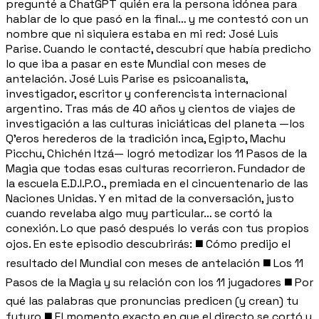
pregunté a ChatGPT quién era la persona idónea para
hablar de lo que pasó en la final… y me contestó con un
nombre que ni siquiera estaba en mi red: José Luis
Parise. Cuando le contacté, descubrí que había predicho
lo que iba a pasar en este Mundial con meses de
antelación. José Luis Parise es psicoanalista,
investigador, escritor y conferencista internacional
argentino. Tras más de 40 años y cientos de viajes de
investigación a las culturas iniciáticas del planeta —los
Q'eros herederos de la tradición inca, Egipto, Machu
Picchu, Chichén Itzá— logró metodizar los 11 Pasos de la
Magia que todas esas culturas recorrieron. Fundador de
la escuela E.D.I.P.O., premiada en el cincuentenario de las
Naciones Unidas. Y en mitad de la conversación, justo
cuando revelaba algo muy particular… se cortó la
conexión. Lo que pasó después lo verás con tus propios
ojos. En este episodio descubrirás: ◼️ Cómo predijo el
resultado del Mundial con meses de antelación ◼️ Los 11
Pasos de la Magia y su relación con los 11 jugadores ◼️ Por
qué las palabras que pronuncias predicen (y crean) tu
futuro ◼️ El momento exacto en que el directo se cortó y