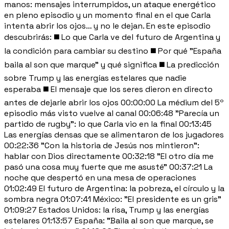
manos: mensajes interrumpidos, un ataque energético
en pleno episodio y un momento final en el que Carla
intenta abrir los ojos… y no le dejan. En este episodio
descubrirás: ◼️ Lo que Carla ve del futuro de Argentina y
la condición para cambiar su destino ◼️ Por qué "España
baila al son que marque" y qué significa ◼️ La predicción
sobre Trump y las energías estelares que nadie
esperaba ◼️ El mensaje que los seres dieron en directo
antes de dejarle abrir los ojos 00:00:00 La médium del 5º
episodio más visto vuelve al canal 00:06:48 "Parecía un
partido de rugby": lo que Carla vio en la final 00:13:45
Las energías densas que se alimentaron de los jugadores
00:22:36 "Con la historia de Jesús nos mintieron":
hablar con Dios directamente 00:32:18 "El otro día me
pasó una cosa muy fuerte que me asusté" 00:37:21 La
noche que despertó en una mesa de operaciones
01:02:49 El futuro de Argentina: la pobreza, el círculo y la
sombra negra 01:07:41 México: "El presidente es un gris"
01:09:27 Estados Unidos: la risa, Trump y las energías
estelares 01:13:57 España: "Baila al son que marque, se