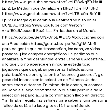
https://www.youtube.com/watch?v=HPSvNg5DJfs ◼️
Ep.2: La Médium que Canalizó en DIRECTO el FUTURO
https://www.youtube.com/watch?v=LT8-a9a-8nY ◼️
Ep.3: La Magia que cambia la Realidad se hizo en el
MUNDIAL https://www.youtube.com/watch?
v=sfB0s8Aeeuo ◼️ Ep.4: Las Entidades en el Mundial
https://youtu.be/BejSYz-OnoE ◼️ Ep.5 Abducciones con
una Predicción https://youtu.be/-pefVc2y1IM Abril
percibe gente que ha trascendido, los sana, ve vidas
pasadas y lee campos energéticos. Le pedimos que
analizara la final del Mundial entre España y Argentina…
y lo que vio no aparece en ninguna estadística:
jugadores que cargaban personas fallecidas, una
polarización de energías entre "buenos y oscuros", y el
peso del inconsciente colectivo de Estados Unidos
sobre todo el torneo. En mitad de la charla, buscamos
en Google si algo confirmaba lo que ella percibía de la
selección española… y la confirmación llegó en directo.
Y al final, el regalo: las señales para saber si una persona
fallecida está a tu lado y te está transmitiendo