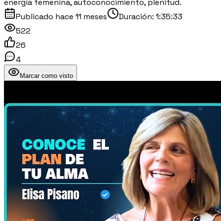
energía femenina, autoconocimiento, plenitud.
Publicado
hace 11 meses
Duración:
1:35:33
522
26
4
Marcar como visto