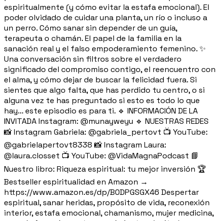
espiritualmente (y cómo evitar la estafa emocional). El
poder olvidado de cuidar una planta, un río o incluso a
un perro. Cómo sanar sin depender de un guía,
terapeuta o chamán. El papel de la familia en la
sanación real y el falso empoderamiento femenino. ✨
Una conversación sin filtros sobre el verdadero
significado del compromiso contigo, el reencuentro con
el alma, y cómo dejar de buscar la felicidad fuera. Si
sientes que algo falta, que has perdido tu centro, o si
alguna vez te has preguntado si esto es todo lo que
hay… este episodio es para ti. 🔹 INFORMACIÓN DE LA
INVITADA Instagram: @munayweyu 🔹 NUESTRAS REDES
📸 Instagram Gabriela: @gabriela_pertovt 📺 YouTube:
@gabrielapertovt8338 📸 Instagram Laura:
@laura.closset 📺 YouTube: @VidaMagnaPodcast 📘
Nuestro libro: Riqueza espiritual: tu mejor inversión 🏆
Bestseller espiritualidad en Amazon →
https://www.amazon.es/dp/B0DPGSGX46 Despertar
espiritual, sanar heridas, propósito de vida, reconexión
interior, estafa emocional, chamanismo, mujer medicina,