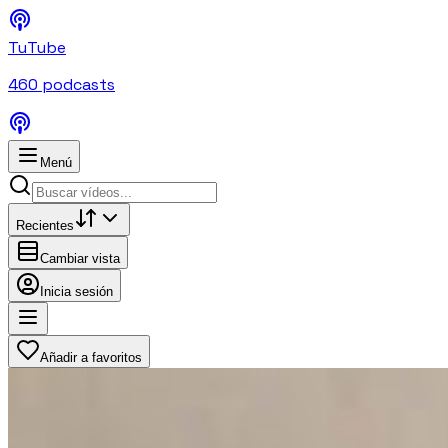
TuTube
460
podcasts
Menú
Recientes
Cambiar vista
Inicia sesión
Añadir a favoritos