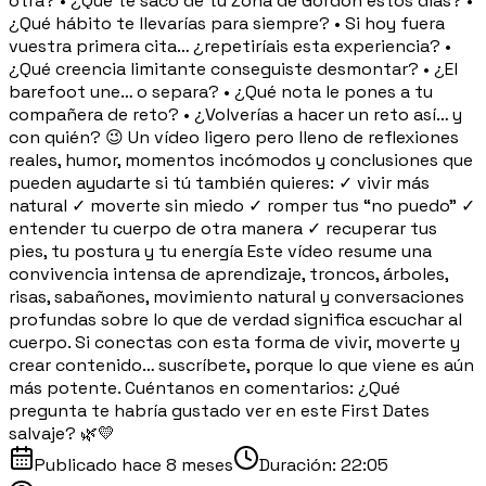
otra? • ¿Qué te sacó de tu Zona de Gordon estos días? •
¿Qué hábito te llevarías para siempre? • Si hoy fuera
vuestra primera cita… ¿repetiríais esta experiencia? •
¿Qué creencia limitante conseguiste desmontar? • ¿El
barefoot une… o separa? • ¿Qué nota le pones a tu
compañera de reto? • ¿Volverías a hacer un reto así… y
con quién? 😉 Un vídeo ligero pero lleno de reflexiones
reales, humor, momentos incómodos y conclusiones que
pueden ayudarte si tú también quieres: ✓ vivir más
natural ✓ moverte sin miedo ✓ romper tus “no puedo” ✓
entender tu cuerpo de otra manera ✓ recuperar tus
pies, tu postura y tu energía Este vídeo resume una
convivencia intensa de aprendizaje, troncos, árboles,
risas, sabañones, movimiento natural y conversaciones
profundas sobre lo que de verdad significa escuchar al
cuerpo. Si conectas con esta forma de vivir, moverte y
crear contenido… suscríbete, porque lo que viene es aún
más potente. Cuéntanos en comentarios: ¿Qué
pregunta te habría gustado ver en este First Dates
salvaje? 🌿💛
Publicado
hace 8 meses
Duración:
22:05