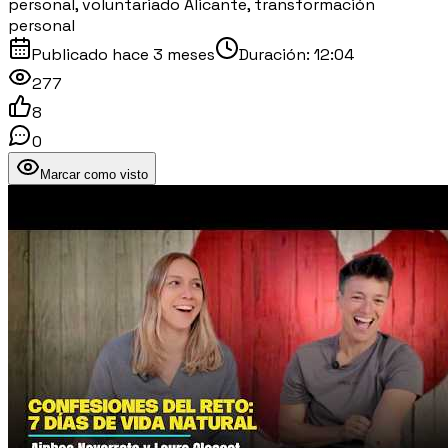
personal, voluntariado Alicante, transformación
personal
Publicado
hace 3 meses
Duración:
12:04
277
8
0
Marcar como visto