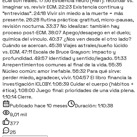
ECM son reales. 17:56 Evidencia neuro (RMf): recordar vs.
imaginar vs. revivir ECM. 22:23 Existencia continua y
“entrevidas”. 24:18 Vivir sin miedo a la muerte = más
presente. 26:28 Rutina práctica: gratitud, micro-pausas,
revisión nocturna. 33:37 No idealizar: también hay
proceso post-ECM. 38:07 Apego/desapego en el duelo;
química del vínculo. 40:37 ¿Nos ven desde el otro lado?
Cuándo se acercan. 45:38 Viajes astrales/sueño lúcido
vs. ECM. 47:11 Escala de Bruce Grayson: impacto y
profundidad. 49:57 Identidad y sentido/legado. 51:33
Arrepentimientos comunes al final de la vida. 55:35
Núcleo común: amor inefable. 56:32 Para qué sirve:
perder miedo, agradecer, vivir. 1:04:57 El libro financia la
investigación ICLOBY. 1:06:39 Cuidar el cuerpo (hábitos +
ética). 1:08:00 Juego final: prioridades de una vida plena.
1:10:14 Cierre.
Publicado
hace 10 meses
Duración:
1:10:38
9,01 mil
377
25