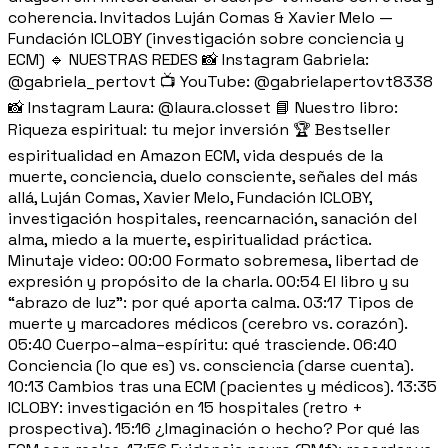
coherencia. Invitados Luján Comas & Xavier Melo —
Fundación ICLOBY (investigación sobre conciencia y
ECM) 🔹 NUESTRAS REDES 📸 Instagram Gabriela:
@gabriela_pertovt 📺 YouTube: @gabrielapertovt8338
📸 Instagram Laura: @laura.closset 📘 Nuestro libro:
Riqueza espiritual: tu mejor inversión 🏆 Bestseller
espiritualidad en Amazon ECM, vida después de la
muerte, conciencia, duelo consciente, señales del más
allá, Luján Comas, Xavier Melo, Fundación ICLOBY,
investigación hospitales, reencarnación, sanación del
alma, miedo a la muerte, espiritualidad práctica.
Minutaje video: 00:00 Formato sobremesa, libertad de
expresión y propósito de la charla. 00:54 El libro y su
“abrazo de luz”: por qué aporta calma. 03:17 Tipos de
muerte y marcadores médicos (cerebro vs. corazón).
05:40 Cuerpo–alma–espíritu: qué trasciende. 06:40
Conciencia (lo que es) vs. consciencia (darse cuenta).
10:13 Cambios tras una ECM (pacientes y médicos). 13:35
ICLOBY: investigación en 15 hospitales (retro +
prospectiva). 15:16 ¿Imaginación o hecho? Por qué las