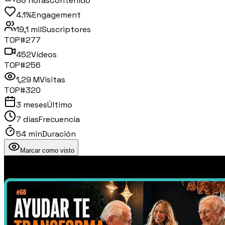
88 horas
Contenido
4.1%
Engagement
19,1 mil
Suscriptores
TOP#
277
452
Vídeos
TOP#
256
1,29 M
Visitas
TOP#
320
3 meses
Último
7 días
Frecuencia
54 min
Duración
Marcar como visto