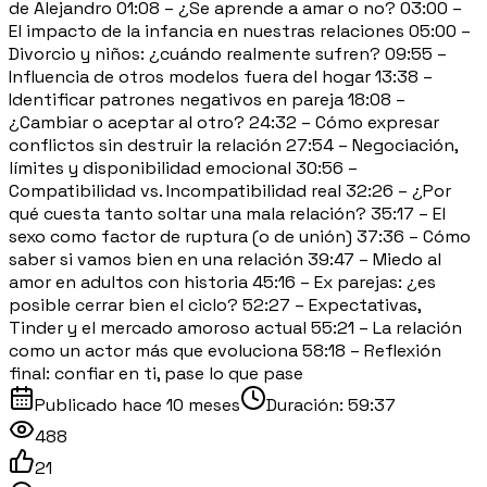
de Alejandro 01:08 – ¿Se aprende a amar o no? 03:00 –
El impacto de la infancia en nuestras relaciones 05:00 –
Divorcio y niños: ¿cuándo realmente sufren? 09:55 –
Influencia de otros modelos fuera del hogar 13:38 –
Identificar patrones negativos en pareja 18:08 –
¿Cambiar o aceptar al otro? 24:32 – Cómo expresar
conflictos sin destruir la relación 27:54 – Negociación,
límites y disponibilidad emocional 30:56 –
Compatibilidad vs. Incompatibilidad real 32:26 – ¿Por
qué cuesta tanto soltar una mala relación? 35:17 – El
sexo como factor de ruptura (o de unión) 37:36 – Cómo
saber si vamos bien en una relación 39:47 – Miedo al
amor en adultos con historia 45:16 – Ex parejas: ¿es
posible cerrar bien el ciclo? 52:27 – Expectativas,
Tinder y el mercado amoroso actual 55:21 – La relación
como un actor más que evoluciona 58:18 – Reflexión
final: confiar en ti, pase lo que pase
Publicado
hace 10 meses
Duración:
59:37
488
21