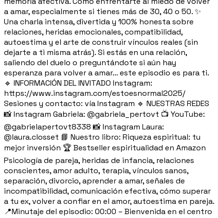
memoria afectiva. Cómo enfrentarte al miedo de volver
a amar, especialmente si tienes más de 30, 40 o 50. ✨
Una charla intensa, divertida y 100% honesta sobre
relaciones, heridas emocionales, compatibilidad,
autoestima y el arte de construir vínculos reales (sin
dejarte a ti misma atrás). Si estás en una relación,
saliendo del duelo o preguntándote si aún hay
esperanza para volver a amar… este episodio es para ti.
🔹 INFORMACIÓN DEL INVITADO Instagram:
https://www.instagram.com/estoesnormal2025/
Sesiones y contacto: vía Instagram 🔹 NUESTRAS REDES
📸 Instagram Gabriela: @gabriela_pertovt 📺 YouTube:
@gabrielapertovt8338 📸 Instagram Laura:
@laura.closset 📘 Nuestro libro: Riqueza espiritual: tu
mejor inversión 🏆 Bestseller espiritualidad en Amazon
Psicología de pareja, heridas de infancia, relaciones
conscientes, amor adulto, terapia, vínculos sanos,
separación, divorcio, aprender a amar, señales de
incompatibilidad, comunicación efectiva, cómo superar
a tu ex, volver a confiar en el amor, autoestima en pareja.
📍Minutaje del episodio: 00:00 – Bienvenida en el centro