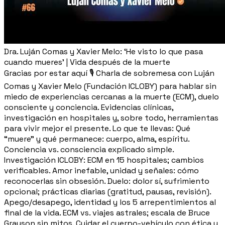
Dra. Luján Comas y Xavier Melo: ‘He visto lo que pasa
cuando mueres’ | Vida después de la muerte
Gracias por estar aquí 🎙️ Charla de sobremesa con Luján
Comas y Xavier Melo (Fundación ICLOBY) para hablar sin
miedo de experiencias cercanas a la muerte (ECM), duelo
consciente y conciencia. Evidencias clínicas,
investigación en hospitales y, sobre todo, herramientas
para vivir mejor el presente. Lo que te llevas: Qué
“muere” y qué permanece: cuerpo, alma, espíritu.
Conciencia vs. consciencia explicado simple.
Investigación ICLOBY: ECM en 15 hospitales; cambios
verificables. Amor inefable, unidad y señales: cómo
reconocerlas sin obsesión. Duelo: dolor sí, sufrimiento
opcional; prácticas diarias (gratitud, pausas, revisión).
Apego/desapego, identidad y los 5 arrepentimientos al
final de la vida. ECM vs. viajes astrales; escala de Bruce
Grayson sin mitos. Cuidar el cuerpo-vehículo con ética y