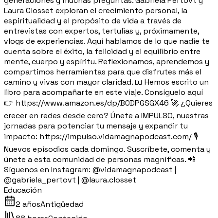
generaciones y muchas preguntas. Gabriela Pertovt y
Laura Closset exploran el crecimiento personal, la
espiritualidad y el propósito de vida a través de
entrevistas con expertos, tertulias y, próximamente,
vlogs de experiencias. Aquí hablamos de lo que nadie te
cuenta sobre el éxito, la felicidad y el equilibrio entre
mente, cuerpo y espíritu. Reflexionamos, aprendemos y
compartimos herramientas para que disfrutes más el
camino y vivas con mayor claridad. 📖 Hemos escrito un
libro para acompañarte en este viaje. Consíguelo aquí
👉 https://www.amazon.es/dp/B0DPGSGX46 🚀 ¿Quieres
crecer en redes desde cero? Únete a IMPULSO, nuestras
jornadas para potenciar tu mensaje y expandir tu
impacto: https://impulso.vidamagnapodcast.com/ 🎙️
Nuevos episodios cada domingo. Suscríbete, comenta y
únete a esta comunidad de personas magníficas. 📲
Síguenos en Instagram: @vidamagnapodcast |
@gabriela_pertovt | @laura.closset
Educación
2 años
Antigüedad