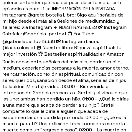
quieres entender qué hay después de esta vida… este
episodio es para ti. 🔹 INFORMACIÓN DE LA INVITADA
Instagram: @gretelbotella Libro: Sigo aquí: señales de
mi hijo desde el más allá Sesiones de mediumnidad y
talleres: vía Instagram 🔹 NUESTRAS REDES 📸 Instagram
Gabriela: @gabriela_pertovt 📺 YouTube:
@gabrielapertovt8338 📸 Instagram Laura:
@laura.closset 📘 Nuestro libro: Riqueza espiritual: tu
mejor inversión 🏆 Bestseller espiritualidad en Amazon
Duelo consciente, señales del más allá, perder un hijo,
médium, experiencias cercanas a la muerte, amor eterno,
reencarnación, conexión espiritual, comunicación con
seres queridos, sanación desde el alma, señales de hijos
fallecidos. Minutaje video: 00:00 – Bienvenida e
introducción Gabriela presenta a Gretel y el vínculo que
las une: ambas han perdido un hijo. 01:00 – ¿Qué le dirías
a una madre que acaba de perder a su hijo? Gretel
comparte lo que le diría a alguien que acaba de
experimentar una pérdida profunda. 02:00 – ¿Qué es la
muerte para ti? Una reflexión transformadora sobre la
muerte como un “regreso a casa”. 03:00 – La muerte en