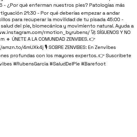
2:15 - ¿Por qué enferman nuestros pies? Patologías más
ortiguación 21:30 - Por qué deberías empezar a andar
illos para recuperar la movilidad de tu pisada 45:00 -
 salud del pie, biomecánica y movimiento natural. Ayuda a
//www.instagram.com/rmotion_byrubens/ 🚀 SÍGUENOS Y NO
m 🔹 ÚNETE A LA COMUNIDAD ZENVIBES. 👉
://amzn.to/4mUXk4j 🎙️ SOBRE ZENVIBES: En Zenvibes
ciones profundas con los mayores expertos. 👉 Suscríbete
nvibes #RubensGarcia #SaludDelPie #Barefoot