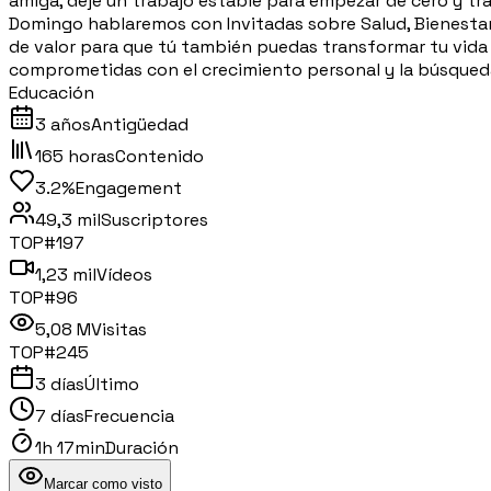
amiga, dejé un trabajo estable para empezar de cero y tr
Domingo hablaremos con Invitadas sobre Salud, Bienestar,
de valor para que tú también puedas transformar tu vida 
comprometidas con el crecimiento personal y la búsqueda 
Educación
3 años
Antigüedad
165 horas
Contenido
3.2%
Engagement
49,3 mil
Suscriptores
TOP#
197
1,23 mil
Vídeos
TOP#
96
5,08 M
Visitas
TOP#
245
3 días
Último
7 días
Frecuencia
1h 17min
Duración
Marcar como visto