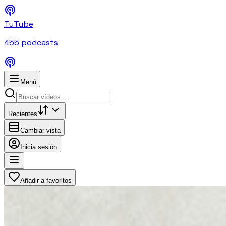
TuTube
455
podcasts
Menú
Recientes
Cambiar vista
Inicia sesión
Añadir a favoritos