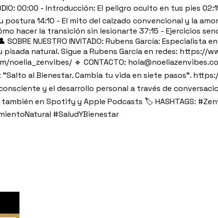
ODIO: 00:00 - Introducción: El peligro oculto en tus pies 0
tu postura 14:10 - El mito del calzado convencional y la am
 hacer la transición sin lesionarte 37:15 - Ejercicios senc
 👤 SOBRE NUESTRO INVITADO: Rubens García: Especialista en
su pisada natural. Sigue a Rubens García en redes: https:
om/noelia_zenvibes/ 🔹 CONTACTO: hola@noeliazenvibes.co
 "Salto al Bienestar. Cambia tu vida en siete pasos". https
o consciente y el desarrollo personal a través de conversa
os también en Spotify y Apple Podcasts 🏷️ HASHTAGS: #Ze
ientoNatural #SaludYBienestar