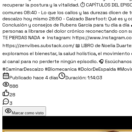
recuperar la postura y la vitalidad. ⏱️ CAPÍTULOS DEL EPIS
comunes 08:40 - Lo que los callos y las durezas dicen de 
descalzo hoy mismo 28:50 - Calzado Barefoot: Qué es y cómo
Conclusión y consejos de Rubens García para tu día a día
personas a librarse del dolor crónico reconectando con 
TE PIERDAS NADA 🔹 Instagram: https://www.instagram.c
https://zenvibes.substack.com/ 📖 LIBRO de Noelia Duarte:
exploramos el bienestar, la salud holística, el movimient
al canal para no perderte ningún episodio. 🎧 Escúchan
#CaminarDescalzo #Biomecanica #DolorDeEspalda #Movim
Publicado
hace 4 días
Duración:
1:14:03
686
28
3
Marcar como visto