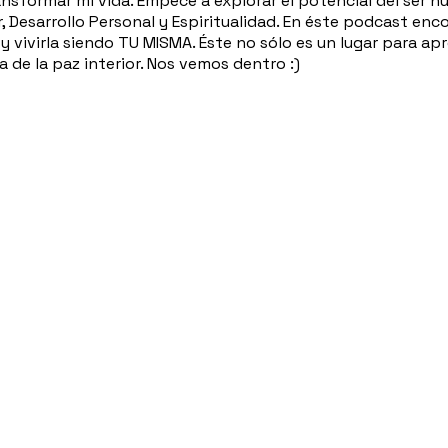
ansformar mi vida. Empecé a explorar el potencial del ser 
 Desarrollo Personal y Espiritualidad. En éste podcast enc
y vivirla siendo TU MISMA. Éste no sólo es un lugar para 
de la paz interior. Nos vemos dentro :)