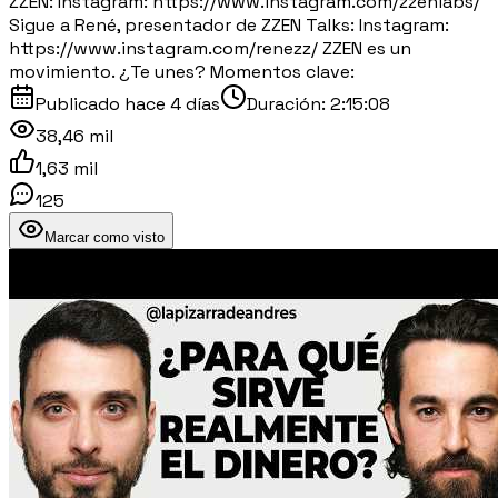
ZZEN: Instagram: https://www.instagram.com/zzenlabs/
Sigue a René, presentador de ZZEN Talks: Instagram:
https://www.instagram.com/renezz/ ZZEN es un
movimiento. ¿Te unes? Momentos clave:
Publicado
hace 4 días
Duración:
2:15:08
38,46 mil
1,63 mil
125
Marcar como visto