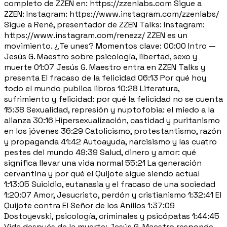
completo de ZZEN en: https://zzenlabs.com Sigue a
ZZEN: Instagram: https://www.instagram.com/zzenlabs/
Sigue a René, presentador de ZZEN Talks: Instagram:
https://www.instagram.com/renezz/ ZZEN es un
movimiento. ¿Te unes? Momentos clave: 00:00 Intro —
Jesús G. Maestro sobre psicología, libertad, sexo y
muerte 01:07 Jesús G. Maestro entra en ZZEN Talks y
presenta El fracaso de la felicidad 06:13 Por qué hoy
todo el mundo publica libros 10:28 Literatura,
sufrimiento y felicidad: por qué la felicidad no se cuenta
15:38 Sexualidad, represión y nuptofobia: el miedo a la
alianza 30:16 Hipersexualización, castidad y puritanismo
en los jóvenes 36:29 Catolicismo, protestantismo, razón
y propaganda 41:42 Autoayuda, narcisismo y las cuatro
pestes del mundo 49:39 Salud, dinero y amor: qué
significa llevar una vida normal 55:21 La generación
cervantina y por qué el Quijote sigue siendo actual
1:13:05 Suicidio, eutanasia y el fracaso de una sociedad
1:20:07 Amor, Jesucristo, perdón y cristianismo 1:32:41 El
Quijote contra El Señor de los Anillos 1:37:09
Dostoyevski, psicología, criminales y psicópatas 1:44:45
Vida después de la muerte: Jesús G. Maestro responde