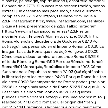
filosofía, psicología, espiritualidad y desarrollo personal.
Bienvenido a ZZEN. Si buscas más concentración, menos
estrés y un descanso más profundo, tienes el sistema
completo de ZZEN en: https://zzenlabs.com Sigue a
ZZEN: Instagram: https://www.instagram.com/zzenlabs/
Sigue a René, presentador de ZZEN Talks: Instagram:
https://www.instagram.com/renezz/ ZZEN es un
movimiento. ¿Te unes? Momentos clave: 00:00 Intro:
Roma, violencia y decadencia de Occidente 02:18 Por
qué seguimos pensando en el Imperio Romano 03:35 La
imagen falsa de Roma que nos dejó Hollywood 05:05
Cómo unas aldeas terminaron creando Roma 08:28 El
mito de Rómulo y Remo 11:56 Por qué Rómulo no fundó
Roma 15:01 Monarquía, República e Imperio 19:18 Cómo
funcionaba la República romana 22:03 Qué significaba
la libertad para los romanos 24:20 Por qué Roma fue tan
violenta 29:02 Ser emperador de Roma: poder y traición
35:08 La etapa más salvaje de Roma 39:35 Por qué Julio
César sigue siendo tan icónico 42:22 Las guerras
púnicas: Roma contra Cartago 48:16 Gladiadores: mito y
realidad 50:41 El circo romano y el origen del “pan y
circo” 53:14 Cristianos y leones: qué ocurrió realmente