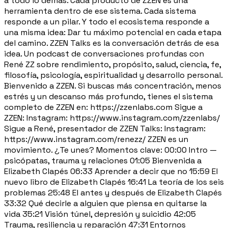
a todo lo demás. Cada producto de ZZEN es una
herramienta dentro de ese sistema. Cada sistema
responde a un pilar. Y todo el ecosistema responde a
una misma idea: Dar tu máximo potencial en cada etapa
del camino. ZZEN Talks es la conversación detrás de esa
idea. Un podcast de conversaciones profundas con
René ZZ sobre rendimiento, propósito, salud, ciencia, fe,
filosofía, psicología, espiritualidad y desarrollo personal.
Bienvenido a ZZEN. Si buscas más concentración, menos
estrés y un descanso más profundo, tienes el sistema
completo de ZZEN en: https://zzenlabs.com Sigue a
ZZEN: Instagram: https://www.instagram.com/zzenlabs/
Sigue a René, presentador de ZZEN Talks: Instagram:
https://www.instagram.com/renezz/ ZZEN es un
movimiento. ¿Te unes? Momentos clave: 00:00 Intro —
psicópatas, trauma y relaciones 01:05 Bienvenida a
Elizabeth Clapés 06:33 Aprender a decir que no 15:59 El
nuevo libro de Elizabeth Clapés 16:41 La teoría de los seis
problemas 25:48 El antes y después de Elizabeth Clapés
33:32 Qué decirle a alguien que piensa en quitarse la
vida 35:21 Visión túnel, depresión y suicidio 42:05
Trauma, resiliencia y reparación 47:31 Entornos