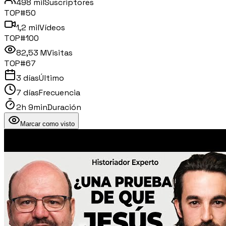
498 mil
Suscriptores
TOP#
50
1,2 mil
Vídeos
TOP#
100
82,53 M
Visitas
TOP#
67
3 días
Último
7 días
Frecuencia
2h 9min
Duración
Marcar como visto