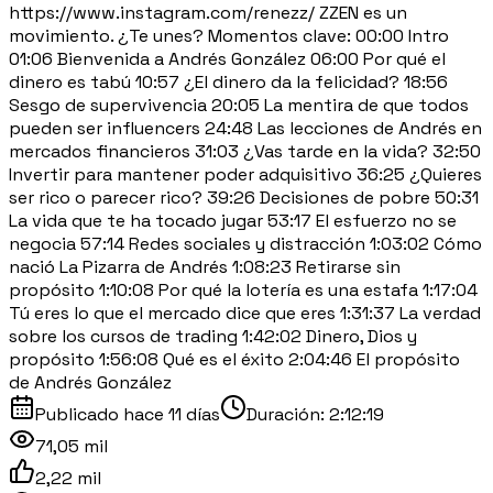
https://www.instagram.com/renezz/ ZZEN es un
movimiento. ¿Te unes? Momentos clave: 00:00 Intro
01:06 Bienvenida a Andrés González 06:00 Por qué el
dinero es tabú 10:57 ¿El dinero da la felicidad? 18:56
Sesgo de supervivencia 20:05 La mentira de que todos
pueden ser influencers 24:48 Las lecciones de Andrés en
mercados financieros 31:03 ¿Vas tarde en la vida? 32:50
Invertir para mantener poder adquisitivo 36:25 ¿Quieres
ser rico o parecer rico? 39:26 Decisiones de pobre 50:31
La vida que te ha tocado jugar 53:17 El esfuerzo no se
negocia 57:14 Redes sociales y distracción 1:03:02 Cómo
nació La Pizarra de Andrés 1:08:23 Retirarse sin
propósito 1:10:08 Por qué la lotería es una estafa 1:17:04
Tú eres lo que el mercado dice que eres 1:31:37 La verdad
sobre los cursos de trading 1:42:02 Dinero, Dios y
propósito 1:56:08 Qué es el éxito 2:04:46 El propósito
de Andrés González
Publicado
hace 11 días
Duración:
2:12:19
71,05 mil
2,22 mil