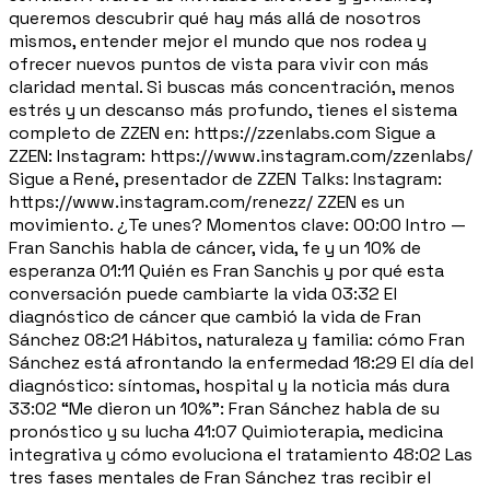
queremos descubrir qué hay más allá de nosotros
mismos, entender mejor el mundo que nos rodea y
ofrecer nuevos puntos de vista para vivir con más
claridad mental. Si buscas más concentración, menos
estrés y un descanso más profundo, tienes el sistema
completo de ZZEN en: https://zzenlabs.com Sigue a
ZZEN: Instagram: https://www.instagram.com/zzenlabs/
Sigue a René, presentador de ZZEN Talks: Instagram:
https://www.instagram.com/renezz/ ZZEN es un
movimiento. ¿Te unes? Momentos clave: 00:00 Intro —
Fran Sanchis habla de cáncer, vida, fe y un 10% de
esperanza 01:11 Quién es Fran Sanchis y por qué esta
conversación puede cambiarte la vida 03:32 El
diagnóstico de cáncer que cambió la vida de Fran
Sánchez 08:21 Hábitos, naturaleza y familia: cómo Fran
Sánchez está afrontando la enfermedad 18:29 El día del
diagnóstico: síntomas, hospital y la noticia más dura
33:02 “Me dieron un 10%”: Fran Sánchez habla de su
pronóstico y su lucha 41:07 Quimioterapia, medicina
integrativa y cómo evoluciona el tratamiento 48:02 Las
tres fases mentales de Fran Sánchez tras recibir el